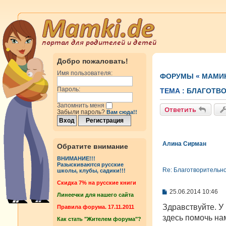
Добро пожаловать!
Имя пользователя:
ФОРУМЫ
«
МАМИ
Пароль:
ТЕМА :
БЛАГОТВ
Запомнить меня
Ответить
Забыли пароль?
Вам сюда!!
Алина Сирман
Обратите внимание
ВНИМАНИЕ!!!
Разыскиваются русские
Re: Благотворительн
школы, клубы, садики!!!
Cкидка 7% на русские книги
С
25.06.2014 10:46
Линеечки для нашего сайта
о
о
Здравствуйте. У
Правила форума. 17.11.2011
б
здесь помочь на
Как стать "Жителем форума"?
щ