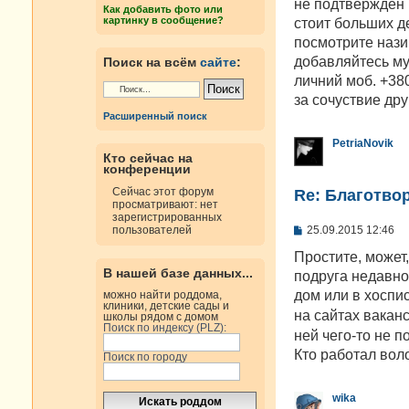
е
не подтвержден 
Как добавить фото или
н
картинку в сообщение?
стоит больших де
и
е
посмотрите нази
добавляйтесь му
Поиск на всём
сайте
:
личний моб. +38
за сочуствие дру
Расширенный поиск
PetriaNovik
Кто сейчас на
конференции
Сейчас этот форум
Re: Благотво
просматривают: нет
зарегистрированных
С
25.09.2015 12:46
пользователей
о
о
Простите, может
б
В нашей базе данных...
подруга недавно
щ
е
дом или в хоспис
можно найти роддома,
н
клиники, детские сады и
на сайтах вакан
школы рядом с домом
и
Поиск по индексу (PLZ):
е
ней чего-то не 
Кто работал вол
Поиск по городу
wika