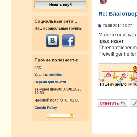
Re: Благотво
Социальные сети...
С
25.09.2015 13:27
Наши социальные группы
о
о
Можете поискать
б
практикант
щ
е
Ehrenamtlicher mi
н
Freiwilliger helfer
и
е
Прочие полезности:
FAQ
Удалить cookies
Версия для печати
-------------------------------
Текущее время: 07.08.2026
12:53
Часовой пояс:
UTC+02:00
Ответить
Cookie-Policy