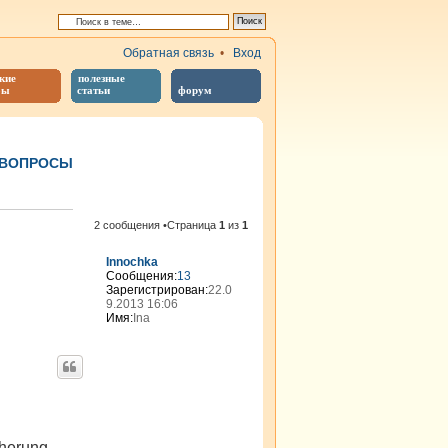
Обратная связь
•
Вход
кие
полезные
бы
статьи
форум
 ВОПРОСЫ
иренный поиск
2 сообщения •Страница
1
из
1
Innochka
Сообщения:
13
Зарегистрирован:
22.0
9.2013 16:06
Имя:
Ina
herung,