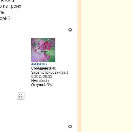
 из троих
ль
воей?
В
е
р
н
у
т
ь
с
alesia382
я
Сообщения:
40
к
Зарегистрирован:
22.1
0.2011 09:33
н
Имя:
alesia
а
Откуда:
NRW
ч
а
л
у
В
е