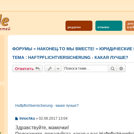
детс
роддома
отзывы
клу
ФОРУМЫ
«
НАКОНЕЦ-ТО МЫ ВМЕСТЕ!
«
ЮРИДИЧЕСКИЕ
ТЕМА :
HAFTPFLICHTVERSICHERUNG - КАКАЯ ЛУЧШЕ?
Поиск
Расш
Ответить
Haftpflichtversicherung - какая лучше?
С
Innochka
»
02.06.2017 13:04
о
о
Здравствуйте, мамочки!
б
Подскажите, пожалуйста, какая у вас Haftpflichtverdic
?