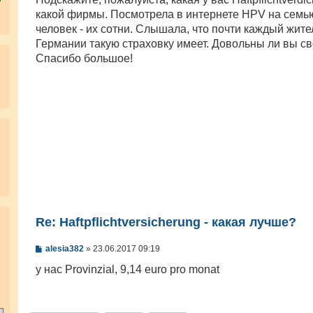
щ
е
какой фирмы. Посмотрела в интернете HPV на семью
н
человек - их сотни. Слышала, что почти каждый жите
и
е
Германии такую страховку имеет. Довольны ли вы с
Спасибо большое!
.
Re: Haftpflichtversicherung - какая лучше?
С
alesia382
»
23.06.2017 09:19
о
о
у нас Provinzial, 9,14 euro pro monat
б
щ
е
н