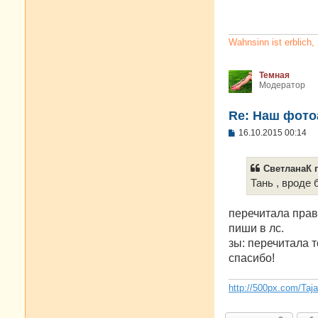
б
щ
е
н
и
Wahnsinn ist erblich
е
Темная
Модератор
Re: Наш фото
С
16.10.2015 00:14
о
о
б
СветланаК п
щ
е
Тань , вроде
н
и
е
перечитала прав
пиши в лс.
зы: перечитала 
спасибо!
http://500px.com/Taj