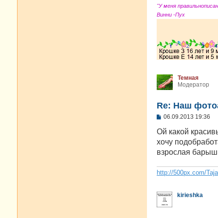
"У меня правильнописа
Винни -Пух
Темная
Модератор
Re: Наш фото
С
06.09.2013 19:36
о
о
Ой какой красив
б
хочу подобработ
щ
е
взрослая барышн
н
и
е
http://500px.com/Taj
kirieshka