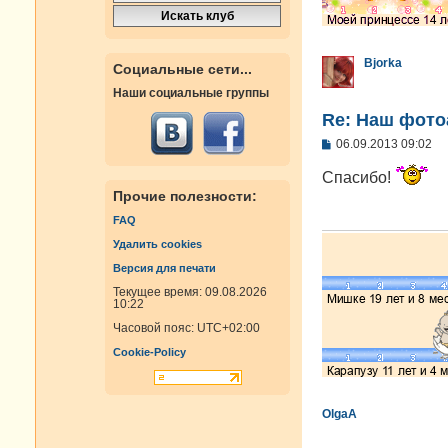
Bjorka
Социальные сети...
Наши социальные группы
Re: Наш фото
С
06.09.2013 09:02
о
о
Спасибо!
б
Прочие полезности:
щ
е
FAQ
н
и
Удалить cookies
е
Версия для печати
Текущее время: 09.08.2026
10:22
Часовой пояс:
UTC+02:00
Cookie-Policy
OlgaA