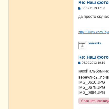
Re: Наш фото
С
06.09.2013 17:38
о
о
да просто скуч
б
щ
е
н
и
http://500px.com/Taj
е
kirieshka
Re: Наш фото
С
06.09.2013 19:19
о
о
какой альбомчик
б
щ
вернулись...при
е
IMG_0610.JPG
н
и
IMG_0678.JPG
е
IMG_0884.JPG
У вас нет необход