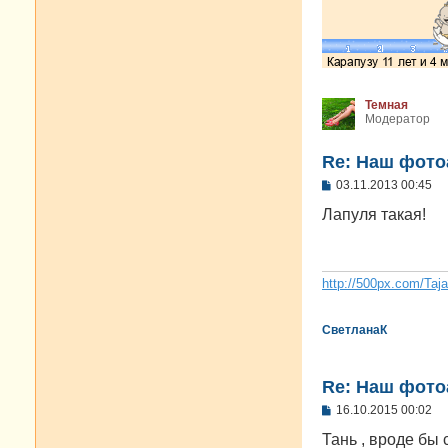
Темная
Модератор
Re: Наш фото
С
03.11.2013 00:45
о
о
Лапуля такая!
б
щ
е
н
и
http://500px.com/Taj
е
СветланаК
Re: Наш фото
С
16.10.2015 00:02
о
о
Тань , вроде бы