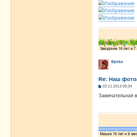
щ
е
н
и
е
Bjorka
Re: Наш фото
С
03.11.2013 00:34
о
о
Замечательная в
б
щ
е
н
и
е