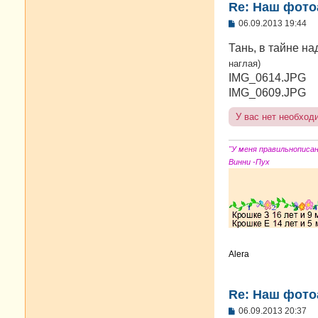
Re: Наш фото
С
06.09.2013 19:44
о
о
Тань, в тайне н
б
щ
наглая)
е
IMG_0614.JPG
н
IMG_0609.JPG
и
е
У вас нет необход
"У меня правильнописа
Винни -Пух
Alera
Re: Наш фото
С
06.09.2013 20:37