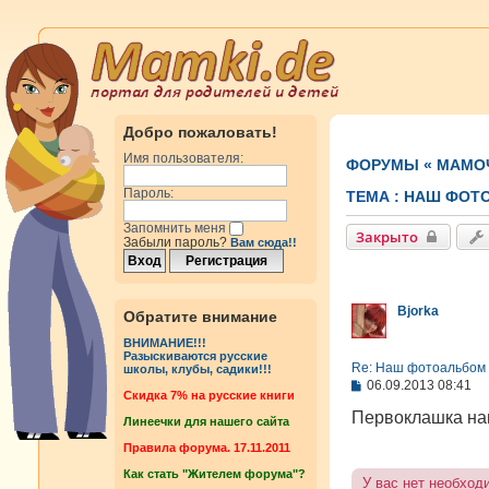
Добро пожаловать!
Имя пользователя:
ФОРУМЫ
«
МАМОЧ
Пароль:
ТЕМА :
НАШ ФОТО
Запомнить меня
Закрыто
Забыли пароль?
Вам сюда!!
Bjorka
Обратите внимание
ВНИМАНИЕ!!!
Разыскиваются русские
Re: Наш фотоальбом 
школы, клубы, садики!!!
С
06.09.2013 08:41
Cкидка 7% на русские книги
о
о
Первоклашка н
Линеечки для нашего сайта
б
щ
Правила форума. 17.11.2011
е
Как стать "Жителем форума"?
н
У вас нет необход