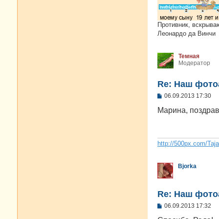
Противник, вскрыва
Леонардо да Винчи
Темная
Модератор
Re: Наш фото
С
06.09.2013 17:30
о
о
Марина, поздрав
б
щ
е
н
и
http://500px.com/Taj
е
Bjorka
Re: Наш фото
С
06.09.2013 17:32
о
о