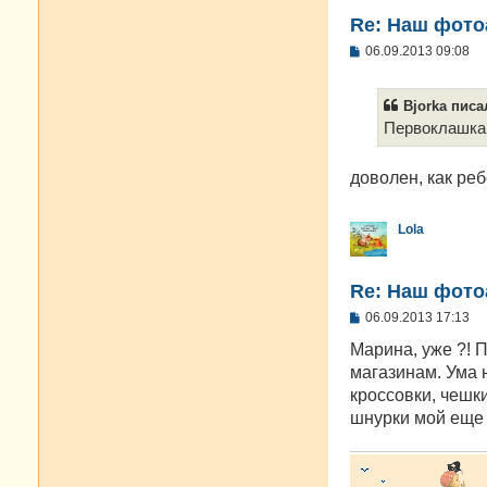
Re: Наш фото
С
06.09.2013 09:08
о
о
б
Bjorka писал
щ
е
Первоклашка
н
и
е
доволен, как ре
Lola
Re: Наш фото
С
06.09.2013 17:13
о
о
Марина, уже ?! 
б
магазинам. Ума н
щ
е
кроссовки, чешк
н
шнурки мой еще 
и
е