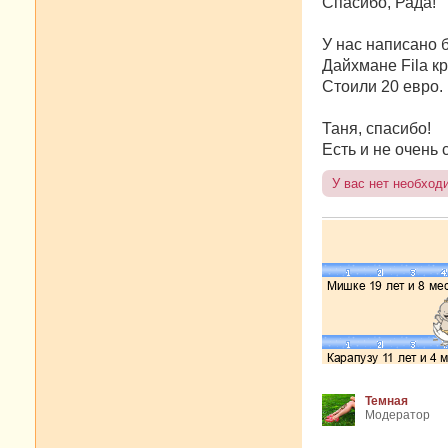
Спасибо, Рада!
б
щ
е
У нас написано 
н
Дайхмане Fila кр
и
е
Стоили 20 евро.
Таня, спасибо!
Есть и не очень 
У вас нет необход
Темная
Модератор