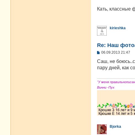
о
о
Кать, классные 
б
щ
е
н
и
kirieshka
е
Re: Наш фото
С
06.09.2013 21:47
о
о
Саш, не боюсь..с
б
пару дней, как с
щ
е
н
и
"У меня правильнописа
е
Винни -Пух
Bjorka