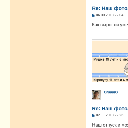
Re: Наш фото
С
06.09.2013 22:04
о
о
Как выросли уже
б
щ
е
н
и
е
ОляялО
Re: Наш фото
С
02.11.2013 22:26
о
о
Наш отпуск и м
б