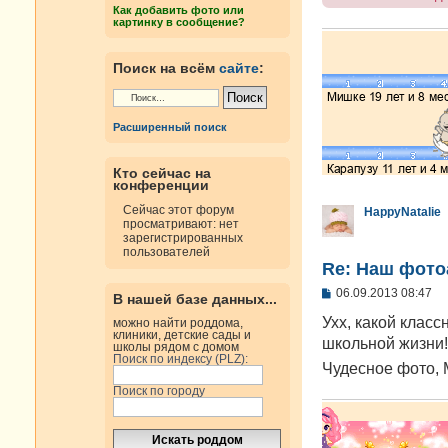
и
Как добавить фото или
е
картинку в сообщение?
Поиск на всём
сайте
:
Расширенный поиск
Кто сейчас на
конференции
Сейчас этот форум
HappyNatalie
просматривают: нет
зарегистрированных
пользователей
Re: Наш фото
С
06.09.2013 08:47
В нашей базе данных...
о
о
Ухх, какой класс
можно найти роддома,
б
клиники, детские сады и
школьной жизни!
школы рядом с домом
щ
Поиск по индексу (PLZ):
е
Чудесное фото,
н
и
Поиск по городу
е