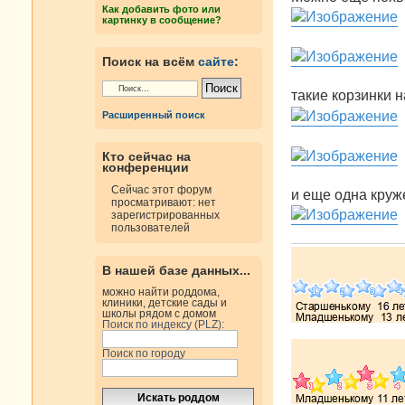
е
Как добавить фото или
н
картинку в сообщение?
и
е
Поиск на всём
сайте
:
такие корзинки 
Расширенный поиск
Кто сейчас на
конференции
Сейчас этот форум
и еще одна круж
просматривают: нет
зарегистрированных
пользователей
В нашей базе данных...
можно найти роддома,
клиники, детские сады и
школы рядом с домом
Поиск по индексу (PLZ):
Поиск по городу