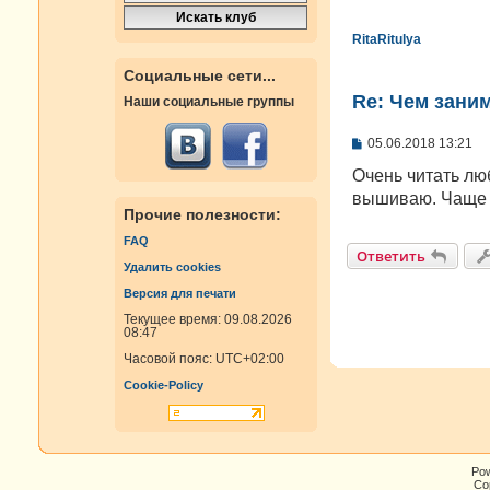
RitaRitulya
Социальные сети...
Re: Чем зани
Наши социальные группы
С
05.06.2018 13:21
о
о
Очень читать лю
б
вышиваю. Чаще 
щ
Прочие полезности:
е
н
FAQ
и
Ответить
е
Удалить cookies
Версия для печати
Текущее время: 09.08.2026
08:47
Часовой пояс:
UTC+02:00
Cookie-Policy
Po
Cop