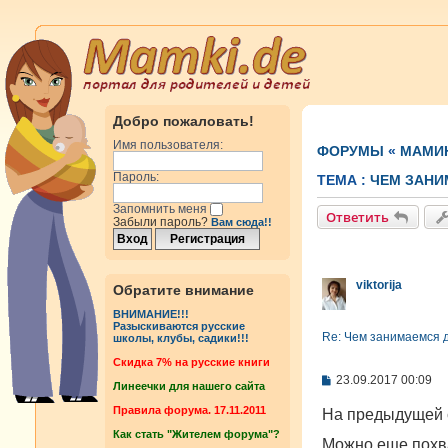
Добро пожаловать!
Имя пользователя:
ФОРУМЫ
«
МАМИ
Пароль:
ТЕМА :
ЧЕМ ЗАНИ
Запомнить меня
Ответить
Забыли пароль?
Вам сюда!!
viktorija
Обратите внимание
ВНИМАНИЕ!!!
Разыскиваются русские
Re: Чем занимаемся 
школы, клубы, садики!!!
Cкидка 7% на русские книги
С
23.09.2017 00:09
Линеечки для нашего сайта
о
о
Правила форума. 17.11.2011
На предыдущей с
б
Как стать "Жителем форума"?
щ
Можно еще похв