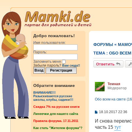
Добро пожаловать!
Имя пользователя:
ФОРУМЫ
«
МАМОЧ
Пароль:
ТЕМА :
OБО ВСЕМ 
Запомнить меня
Ответить
Забыли пароль?
Вам сюда!!
Темная
Обратите внимание
Модератор
ВНИМАНИЕ!!!
Разыскиваются русские
Oбо всем на свете (16
школы, клубы, садики!!!
Cкидка 7% на русские книги
С
18.10.2017 22:36
Линеечки для нашего сайта
о
о
И снова перелис
Правила форума. 17.11.2011
б
часть 15
тут
Как стать "Жителем форума"?
щ