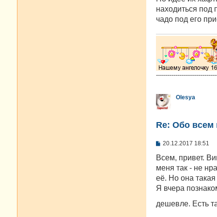
находиться под п
чадо под его при
-------------------------------
Olesya
Re: Oбо всем 
С
20.12.2017 18:51
о
о
Всем, привет. Ви
б
меня так - не нр
щ
е
её. Но она такая
н
Я вчера познако
и
е
дешевле. Есть 