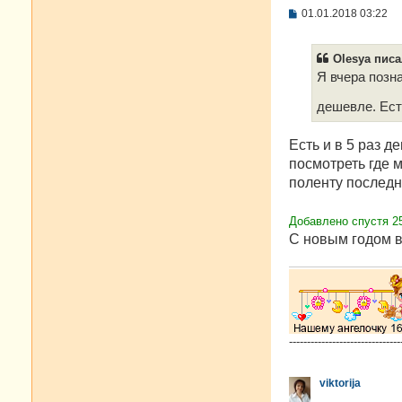
С
01.01.2018 03:22
о
о
б
Olesya писа
щ
е
Я вчера позн
н
и
дешевле. Ест
е
Есть и в 5 раз д
посмотреть где м
поленту послед
Добавлено спустя 25
С новым годом в
-------------------------------
viktorija