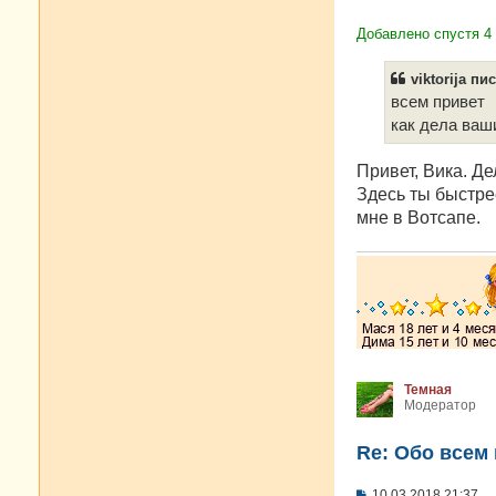
Добавлено спустя 4
viktorija пис
всем привет
как дела ваш
Привет, Вика. Де
Здесь ты быстре
мне в Вотсапе.
Темная
Модератор
Re: Oбо всем 
С
10.03.2018 21:37