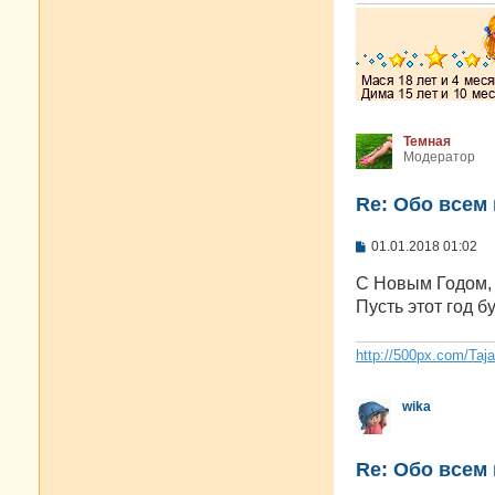
Темная
Модератор
Re: Oбо всем 
С
01.01.2018 01:02
о
о
С Новым Годом, 
б
Пусть этот год 
щ
е
н
и
http://500px.com/Taj
е
wika
Re: Oбо всем 