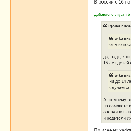
В россии с 16 по
и
е
Добавлено спустя 5 
Bjorka писал
wika пис
от что пос
да, надо, ко
15 лет детей
wika пис
ни до 14 л
случается
А по-моему в
на самокате в
оплачивать не
и родители и
По идее их хафт