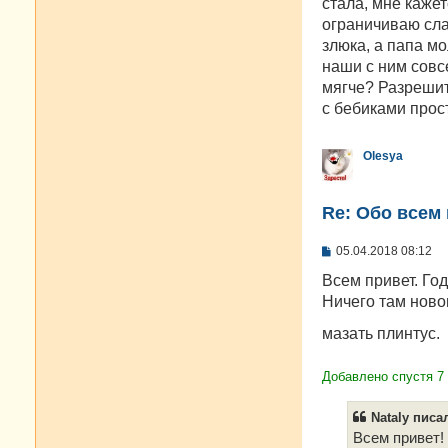
е
стала, мне кажет
ограничиваю слад
злюка, а папа м
наши с ним совсе
мягче? Разрешить
с бебиками прост
Olesya
Re: Oбо всем 
С
05.04.2018 08:12
о
о
Всем привет. Го
б
Ничего там ново
щ
е
мазать плинтус.
н
и
е
Добавлено спустя 7 
Nataly писал
Всем привет! 