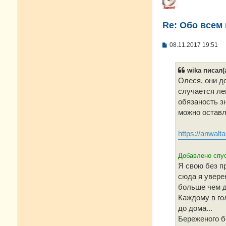
Re: Oбо всем 
С
08.11.2017 19:51
о
о
б
wika писал(а
щ
е
Олеся, они до
н
случается ле
и
е
обязаность зн
можно оставл
https://anwalt
Добавлено спус
Я свою без п
сюда я уверен
больше чем д
Каждому в го
до дома...
Береженого бо