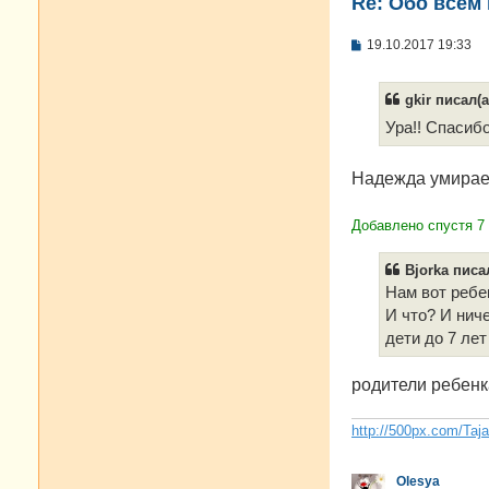
Re: Oбо всем 
С
19.10.2017 19:33
о
о
б
gkir писал(а
щ
е
Ура!! Спасибо
н
и
е
Надежда умирае
Добавлено спустя 7 
Bjorka писал
Нам вот ребе
И что? И ниче
дети до 7 лет
родители ребенк
http://500px.com/Taj
Olesya