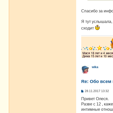
Спасибо за инфо
Я тут услышала,
сходит
wika
Re: Oбо всем 
С
28.11.2017 13:32
о
о
Привет Олеся.
б
Разве с 12 , каж
щ
е
интимные отноше
н