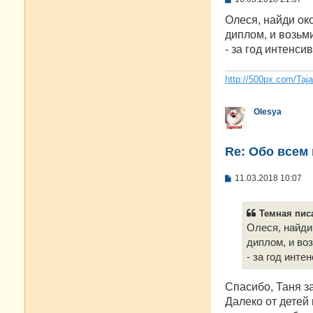
о
о
Олеся, найди ок
б
диплом, и возьми
щ
е
- за год интенси
н
и
е
http://500px.com/Taj
Olesya
Re: Oбо всем 
С
11.03.2018 10:07
о
о
б
Темная писа
щ
е
Олеся, найди
н
диплом, и во
и
е
- за год инте
Спасибо, Таня з
Далеко от детей 