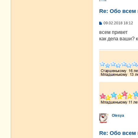
Re: Oбо всем 
С
09.02.2018 18:12
о
о
всем привет
б
как дела ваши? к
щ
е
н
и
е
Olesya
Re: Oбо всем 