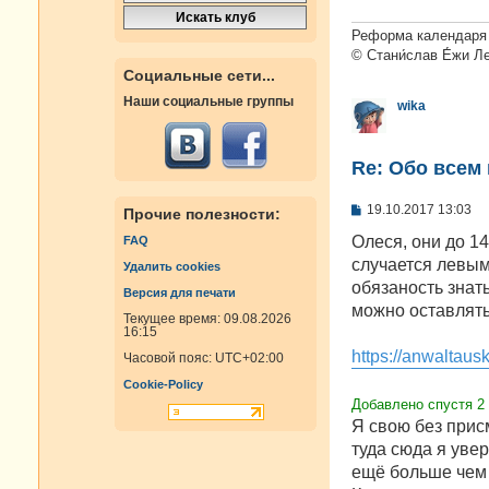
е
н
и
Реформа календаря 
е
© Стани́слав Е́жи Л
Социальные сети...
Наши социальные группы
wika
Re: Oбо всем 
С
19.10.2017 13:03
Прочие полезности:
о
о
Олеся, они до 14
FAQ
б
случается левым
Удалить cookies
щ
е
обязаность знать
Версия для печати
н
можно оставлять
и
Текущее время: 09.08.2026
е
16:15
https://anwaltausk
Часовой пояс:
UTC+02:00
Cookie-Policy
Добавлено спустя 2
Я свою без прис
туда сюда я увер
ещё больше чем 