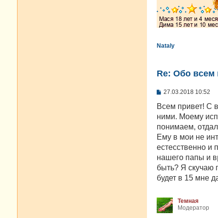
Nataly
Re: Oбо всем 
С
27.03.2018 10:52
о
о
Всем привет! С в
б
ними. Моему испо
щ
е
понимаем, отдали
н
Ему в мои не ин
и
е
естесственно и п
нашего папы и в
быть? Я скучаю 
будет в 15 мне д
Темная
Модератор