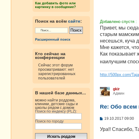
е
Как добавить фото или
н
картинку в сообщение?
и
е
Поиск на всём
сайте
:
Добавлено спустя :
Привет, мы сюда
старым мамским 
Расширенный поиск
несешься, куча 
Мне кажется, что
Как показывает 
Кто сейчас на
конференции
наилучшим спос
Сейчас этот форум
просматривают: нет
зарегистрированных
http://500px.com/Taj
пользователей
gkir
В нашей базе данных...
Админ
можно найти роддома,
клиники, детские сады и
Re: Oбо всем 
школы рядом с домом
Поиск по индексу (PLZ):
С
19.10.2017 09:00
Поиск по городу
о
о
Ура!! Спасибо, 
б
щ