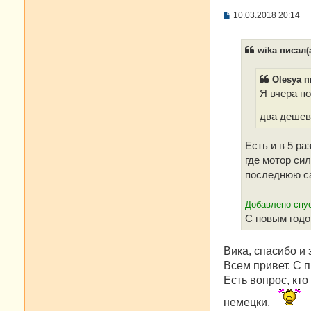
С
10.03.2018 20:14
о
о
б
wika писал(а
щ
е
н
Olesya п
и
е
Я вчера п
два дешев
Есть и в 5 ра
где мотор сил
последнюю с
Добавлено спус
С новым годо
Вика, спасибо и 
Всем привет. С 
Есть вопрос, кто
немецки.