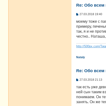
Re: Oбо всем 
С
27.03.2018 19:40
о
о
моему тоже с пап
б
примеру, печенья
щ
е
так, я и не прот
н
честно.. Наташа,
и
е
http://500px.com/Taj
Nataly
Re: Oбо всем 
С
27.03.2018 21:13
о
о
так есть уже дев
б
ней сын таким в
щ
е
понимаем. Он теп
н
занять. Он же те
и