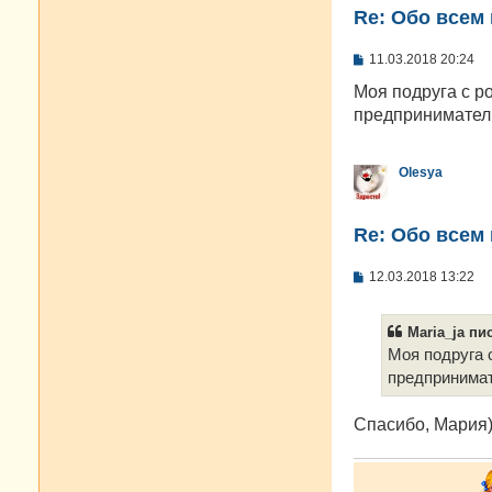
Re: Oбо всем 
С
11.03.2018 20:24
о
о
Моя подруга с р
б
предприниматель(
щ
е
н
и
Olesya
е
Re: Oбо всем 
С
12.03.2018 13:22
о
о
б
Maria_ja пис
щ
е
Моя подруга 
н
предпринимате
и
е
Спасибо, Мария)