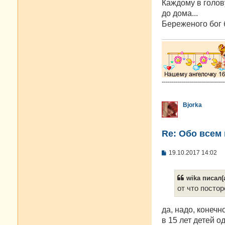
Каждому в голов
до дома...
Береженого бог б
-------------------------------
Bjorka
Re: Oбо всем 
С
19.10.2017 14:02
о
о
б
wika писал(а
щ
е
от что постор
н
и
е
да, надо, конеч
в 15 лет детей о