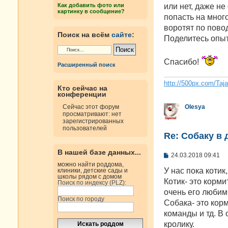
н
или нет, даже не
Как добавить фото или
и
картинку в сообщение?
е
попасть на много
воротят по пово
Поиск на всём
сайте
:
Поделитесь опыт
Спасибо!
Расширенный поиск
http://500px.com/Taj
Кто сейчас на
конференции
Olesya
Сейчас этот форум
просматривают: нет
зарегистрированных
пользователей
Re: Собаку в 
В нашей базе данных...
С
24.03.2018 09:41
о
можно найти роддома,
о
У нас пока котик
клиники, детские сады и
б
школы рядом с домом
Котик- это корми
Поиск по индексу (PLZ):
щ
е
очень его любим.
н
Поиск по городу
Собака- это корм
и
е
команды и тд. В
кролику.