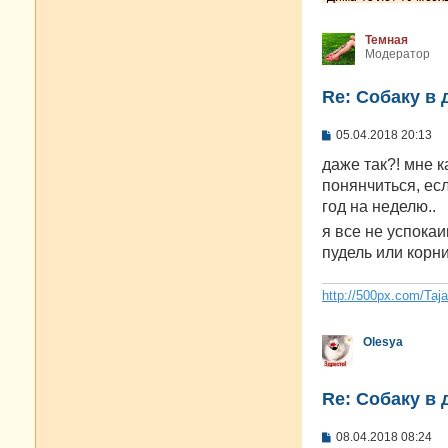
Темная
Модератор
Re: Собаку в 
С
05.04.2018 20:13
о
о
даже так?! мне к
б
понянчиться, есл
щ
е
год на неделю..
н
я все не успока
и
е
пудель или корн
http://500px.com/Taj
Olesya
Re: Собаку в 
С
08.04.2018 08:24