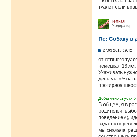
грязных лап част
и
е
туалет, если вов
Темная
Модератор
Re: Собаку в 
С
27.03.2018 19:42
о
о
от котячего туал
б
немецкая 13 лет,
щ
е
Ухаживать нужно
н
день мы обязате
и
е
протираоа шерсть
Добавлено спустя 5 
В общем, я в ра
родителей, выбо
поведением), ид
задаток перевели
мы сначала, реш
собственнику, п