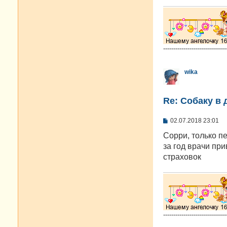
-------------------------------
wika
Re: Собаку в 
С
02.07.2018 23:01
о
о
Сорри, только пе
б
за год врачи пр
щ
е
страховок
н
и
е
-------------------------------