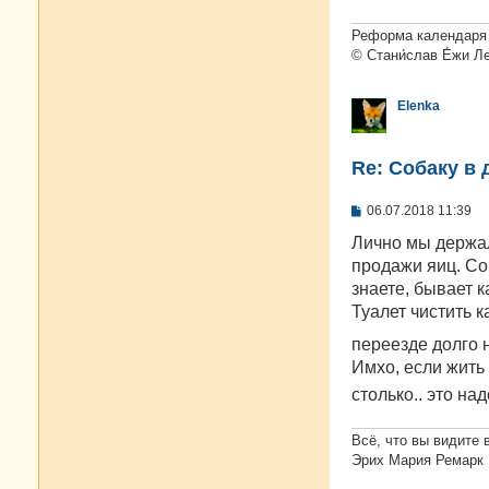
е
н
и
Реформа календаря 
е
© Стани́слав Е́жи Л
Elenka
Re: Собаку в 
С
06.07.2018 11:39
о
о
Лично мы держал
б
продажи яиц. Соб
щ
е
знаете, бывает ка
н
Туалет чистить к
и
е
переезде долго н
Имхо, если жить 
столько.. это на
Всё, что вы видите 
Эрих Мария Ремарк