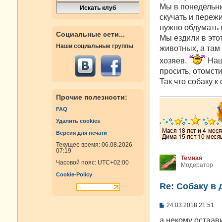
Мы в понедельни
скучать и переж
нужно обдумать 
Социальные сети...
Мы ездили в это
Наши социальные группы
животных, а там 
хозяев.
Наш 
просить, отомсти
Так что собаку к 
Прочие полезности:
FAQ
Удалить cookies
Версия для печати
Текущее время: 06.08.2026
07:19
Темная
Часовой пояс:
UTC+02:00
Модератор
Cookie-Policy
Re: Собаку в 
С
24.03.2018 21:51
о
о
а некому остаав