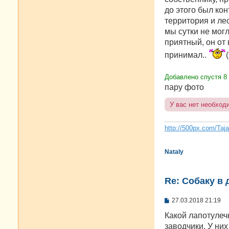
до этого был кон
территория и лес
мы сутки не могл
приятный, он от
принимал..
(
Добавлено спустя 8
пару фото
У вас нет необход
http://500px.com/Taj
Nataly
Re: Собаку в 
С
27.03.2018 21:19
о
о
Какой лапотулечк
б
заводчики. У ни
щ