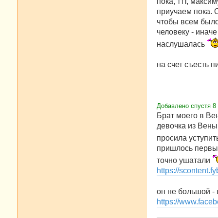
пока, ттт, макси
приучаем пока. 
чтобы всем было
человеку - иначе
наслушалась
на счет съесть 
Добавлено спустя 8 
Брат моего в Ве
девочка из Вены
просила уступить
пришлось первые
точно ушатали
https://scontent.
он не большой - 
https://www.faceb