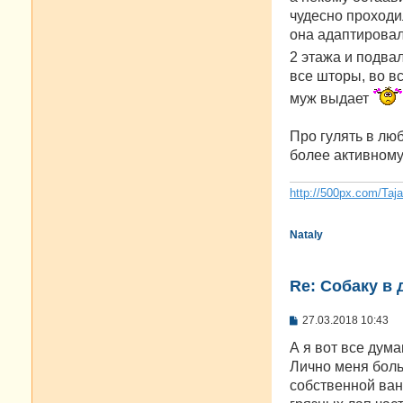
б
чудесно проходил
щ
е
она адаптировала
н
2 этажа и подвал
и
е
все шторы, во вс
муж выдает
Про гулять в люб
более активному 
http://500px.com/Taj
Nataly
Re: Собаку в 
С
27.03.2018 10:43
о
о
А я вот все дума
б
Лично меня боль
щ
е
собственной ванн
н