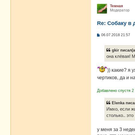
Темная
Модератор
Re: Собаку в 
С
06.07.2018 21:57
о
о
б
gkir писал(а
щ
е
она клёвая! М
н
и
е
)) какие? я
чертиков, да и н
Добавлено спустя 2
Elenka писа
Имхо, если жи
столько.. это
у меня за 3 нед