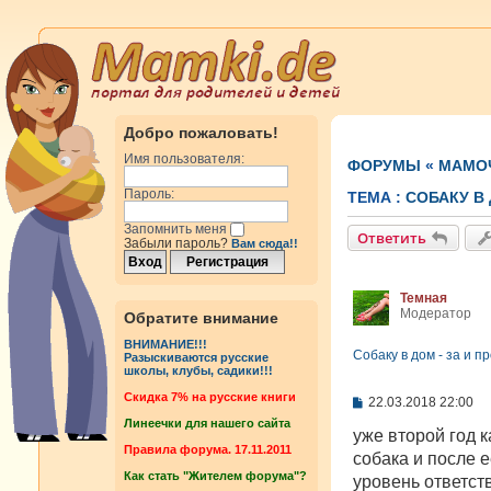
Добро пожаловать!
Имя пользователя:
ФОРУМЫ
«
МАМОЧ
Пароль:
ТЕМА :
СОБАКУ В 
Запомнить меня
Ответить
Забыли пароль?
Вам сюда!!
Темная
Модератор
Обратите внимание
ВНИМАНИЕ!!!
Собаку в дом - за и п
Разыскиваются русские
школы, клубы, садики!!!
Cкидка 7% на русские книги
С
22.03.2018 22:00
о
Линеечки для нашего сайта
о
уже второй год 
б
Правила форума. 17.11.2011
собака и после е
щ
Как стать "Жителем форума"?
е
уровень ответст