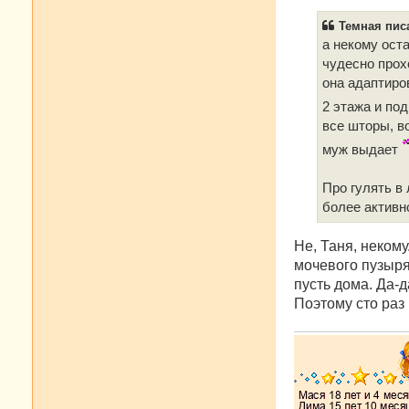
о
б
Темная писа
щ
е
а некому ост
н
чудесно прох
и
е
она адаптиров
2 этажа и под
все шторы, в
муж выдает
Про гулять в
более активн
Не, Таня, некому
мочевого пузыря.
пусть дома. Да-д
Поэтому сто раз 