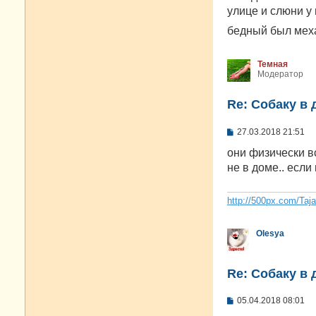
е
улице и слюни у
н
и
бедный был меха
е
Темная
Модератор
Re: Собаку в 
С
27.03.2018 21:51
о
о
они физически вс
б
не в доме.. если 
щ
е
н
и
http://500px.com/Taj
е
Olesya
Re: Собаку в 
С
05.04.2018 08:01
о