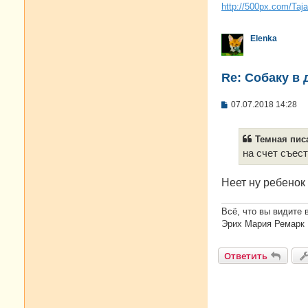
http://500px.com/Taj
Elenka
Re: Собаку в 
С
07.07.2018 14:28
о
о
б
Темная писа
щ
е
на счет съес
н
и
е
Неет ну ребенок 
Всё, что вы видите 
Эрих Мария Ремарк
Ответить