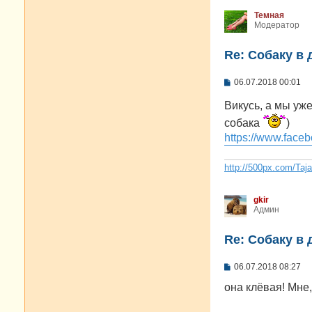
Темная
Модератор
Re: Собаку в 
С
06.07.2018 00:01
о
о
Викусь, а мы уж
б
щ
собака
)
е
https://www.faceb
н
и
е
http://500px.com/Taj
gkir
Админ
Re: Собаку в 
С
06.07.2018 08:27
о
о
она клёвая! Мне,
б
щ