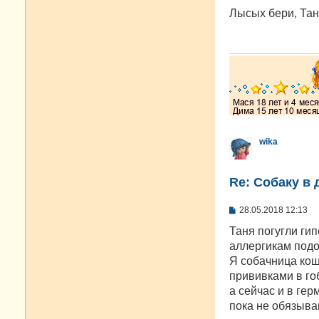
о
о
Лысых бери, Тан
б
щ
е
н
и
е
wika
Re: Собаку в 
С
28.05.2018 12:13
о
о
Таня погугли ги
б
аллергикам подо
щ
е
Я собачница кош
н
прививками в го
и
е
а сейчас и в ге
пока не обязыва