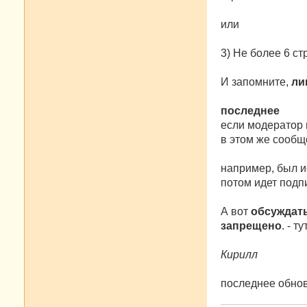
или
3) Не более 6 с
И запомните,
ли
последнее
если модератор 
в этом же сообщ
например, был и
потом идет подпи
А вот
обсуждат
запрещено
. - 
Кирилл
последнее обнов