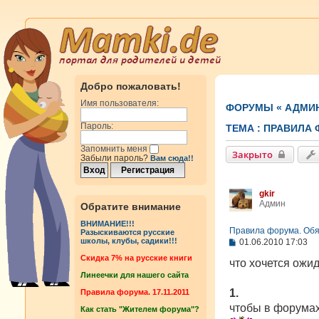
Добро пожаловать!
Имя пользователя:
ФОРУМЫ
«
АДМИ
Пароль:
ТЕМА :
ПРАВИЛА 
Запомнить меня
Закрыто
Забыли пароль?
Вам сюда!!
gkir
Админ
Обратите внимание
ВНИМАНИЕ!!!
Правила форума. Обяз
Разыскиваются русские
С
школы, клубы, садики!!!
01.06.2010 17:03
о
Cкидка 7% на русские книги
о
что хочется ожи
б
Линеечки для нашего сайта
щ
е
1.
Правила форума. 17.11.2011
н
чтобы в форумах 
Как стать "Жителем форума"?
и