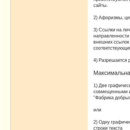
сайты.
2) Афоризмы, цит
3) Ссылки на ли
направленности 
внешних ссылок 
соответствующи
4) Разрешается 
Максимальная
1) Две графическ
совмещенными ил
"Фабрика добрых
или
2) Одну графиче
строки текста