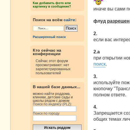
е
Как добавить фото или
картинку в сообщение?
иначе вы сами 
Поиск на всём
сайте
:
флуд
разрешен
2.
Расширенный поиск
если вас интерес
Кто сейчас на
2.а
конференции
при открытии но
Сейчас этот форум
поиск
.
просматривают: нет
зарегистрированных
пользователей
3.
используйте пож
В нашей базе данных...
кнопочку "Трансл
можно найти роддома,
полном ответе.
клиники, детские сады и
школы рядом с домом
Поиск по индексу (PLZ):
4.
Запрещается со
Поиск по городу
общих темах лич