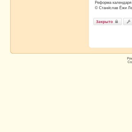
Реформа календаря 
© Стани́слав Е́жи Л
Закрыто
Po
Cop