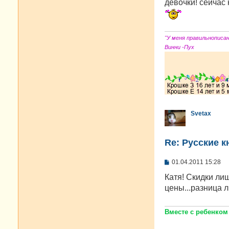
о
девочки! сейчас 
б
щ
е
н
и
"У меня правильнописа
е
Винни -Пух
Svetax
Re: Русские к
С
01.04.2011 15:28
о
о
Катя! Скидки ли
б
цены...разница 
щ
е
н
и
Вместе с ребенком
е