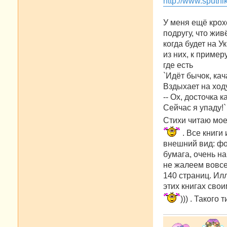
http://www.sputn
щ
е
н
У меня ещё крох
и
е
подругу, что жив
когда будет на У
из них, к пример
где есть
`Идёт бычок, кач
Вздыхает на ход
-- Ох, досточка к
Сейчас я упаду!`
Стихи читаю мое
. Все книги
внешний вид: фо
бумага, очень н
не жалеем вовсе
140 страниц. Ил
этих книгах сво
))) . Такого