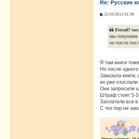
Re: Русские к
С
22.03.2011 01:39
о
о
б
Elena87 пис
щ
е
мы покупаем 
н
но после пос
и
е
Я там книги тож
Но после одного
Заказала книги, 
их уже отослали 
Они запросили ш
Штраф стоит 5-1
Заплатили все в 
С тех пор не за