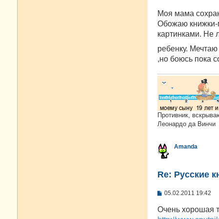
щ
е
Моя мама сохран
н
и
Обожаю книжки-м
е
картинками. Не
ребенку. Мечтаю
,но боюсь пока с
Противник, вскрыва
Леонардо да Винчи
Amanda
Re: Русские к
С
05.02.2011 19:42
о
о
Очень хорошая 
б