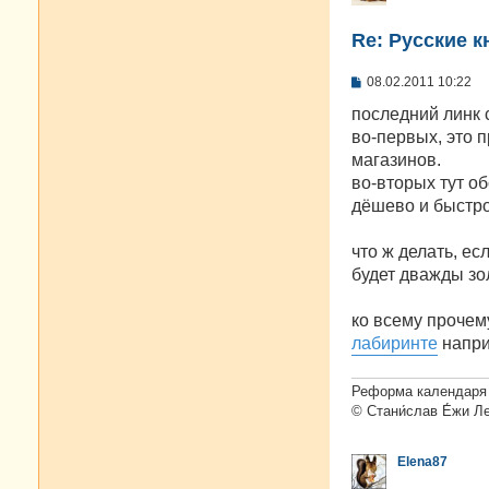
Re: Русские к
С
08.02.2011 10:22
о
о
последний линк 
б
во-первых, это п
щ
е
магазинов.
н
во-вторых тут о
и
е
дёшево и быстро
что ж делать, ес
будет дважды зо
ко всему прочем
лабиринте
напри
Реформа календаря 
© Стани́слав Е́жи Л
Elena87