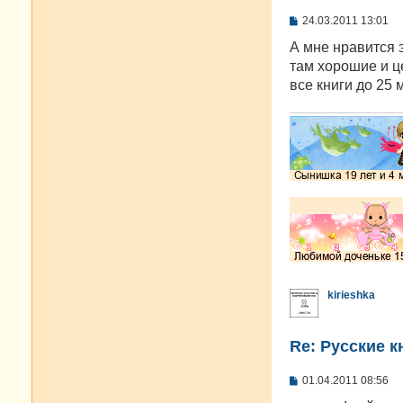
С
24.03.2011 13:01
о
о
А мне нравится э
б
там хорошие и ц
щ
е
все книги до 25 
н
и
е
kirieshka
Re: Русские к
С
01.04.2011 08:56
о