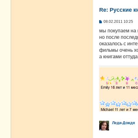
Re: Русские к
С
08.02.2011 10:25
о
о
мы покупаем на 
б
но после последн
щ
е
оказалось с инте
н
фильмы очень хо
и
е
а книгами оттуд
Леди-Дождя