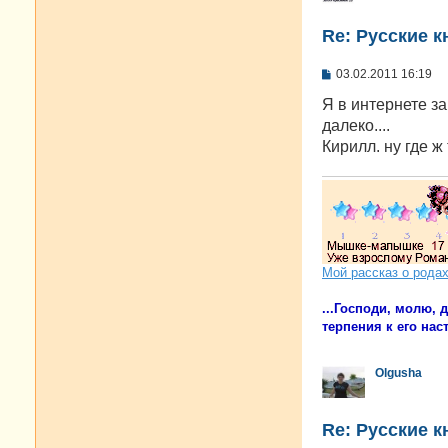
Re: Русские к
С
03.02.2011 16:19
о
о
Я в интернете за
б
далеко....
щ
е
Кирилл. ну где ж
н
и
е
Мой рассказ о рода
...Господи, молю,
терпения к его наст
Olgusha
Re: Русские к