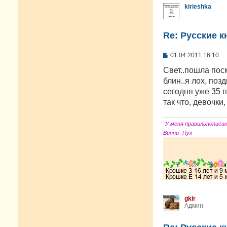
kirieshka
Re: Русские к
С
01.04.2011 16:10
о
о
Свет..пошла посм
б
блин..я лох, поз
щ
е
сегодня уже 35 
н
так что, девочки,
и
е
"У меня правильнописа
Винни -Пух
gkir
Админ