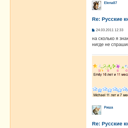
Elena87
Re: Русские к
С
24.03.2011 12:33
о
о
на сколько я зна
б
нигде не спраши
щ
е
н
и
е
Риша
Re: Русские к