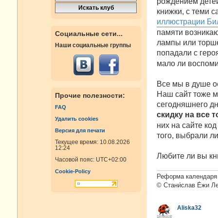
рождением детей
н
книжки, с теми с
и
е
иллюстрации Би
памяти возникаю
Социальные сети...
лампы или торшер
Наши социальные группы
попадали с гер
мало ли воспоми
Все мы в душе о
Наш сайт тоже мо
Прочие полезности:
сегодняшнего дн
FAQ
скидку на все 
Удалить cookies
них на сайте код
Версия для печати
того, выбрали ли
Текущее время: 10.08.2026
12:24
Любите ли вы кн
Часовой пояс:
UTC+02:00
Cookie-Policy
Реформа календаря 
© Стани́слав Е́жи Л
Aliska32