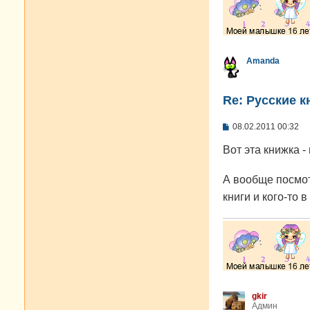
Amanda
Re: Русские к
С
08.02.2011 00:32
о
о
Вот эта книжка -
б
щ
е
А вообще посмот
н
и
книги и кого-то 
е
gkir
Админ