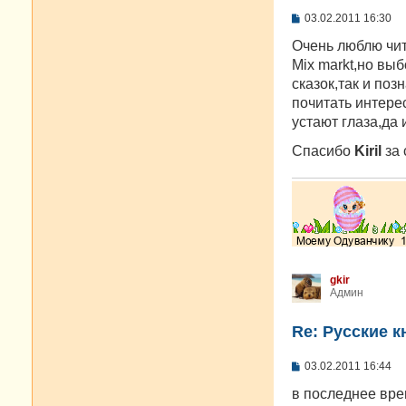
С
03.02.2011 16:30
о
о
Очень люблю чит
б
Mix markt,но вы
щ
е
сказок,так и поз
н
почитать интере
и
е
устают глаза,да 
Спасибо
Kiril
за 
gkir
Админ
Re: Русские к
С
03.02.2011 16:44
о
о
в последнее вре
б