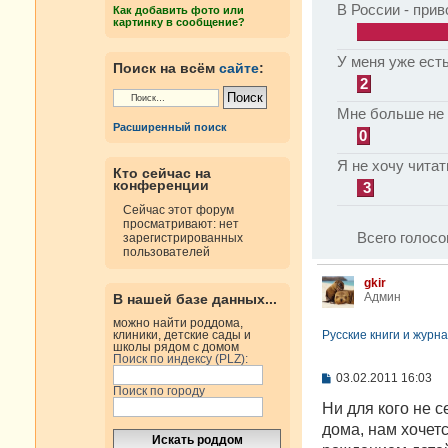
В России - прив
Как добавить фото или
картинку в сообщение?
У меня уже есть
Поиск на всём
сайте
:
2
Мне больше не 
Расширенный поиск
0
Я не хочу читат
Кто сейчас на
конференции
3
Сейчас этот форум
просматривают: нет
Всего голосо
зарегистрированных
пользователей
gkir
Админ
В нашей базе данных...
можно найти роддома,
Русские книги и журна
клиники, детские сады и
школы рядом с домом
Поиск по индексу (PLZ):
С
03.02.2011 16:03
Поиск по городу
о
о
Ни для кого не с
б
дома, нам хочет
щ
е