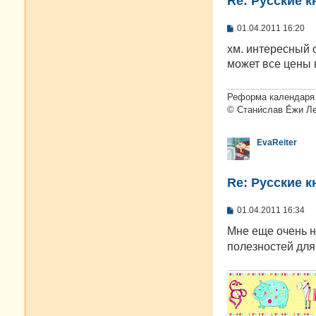
Re: Русские к
С
01.04.2011 16:20
о
о
хм. интересный с
б
может все цены
щ
е
н
и
Реформа календаря 
е
© Стани́слав Е́жи Л
EvaReiter
Re: Русские к
С
01.04.2011 16:34
о
о
Мне еще очень 
б
полезностей для 
щ
е
н
и
е