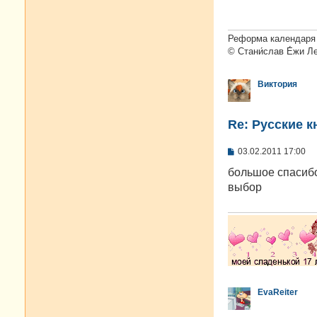
щ
е
н
и
Реформа календаря 
е
© Стани́слав Е́жи Л
Виктория
Re: Русские к
С
03.02.2011 17:00
о
о
большое спасибо
б
выбор
щ
е
н
и
е
EvaReiter