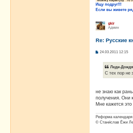
Ищу подруг!!!
Если вы живете ряд
gkir
Админ
Re: Русские к
С
24.03.2011 12:15
о
о
б
Леди-Дождя 
щ
е
С тех пор не 
н
и
е
не знаю как ран
получения. Они к
Мне кажется это
Реформа календаря 
© Стани́слав Е́жи Л