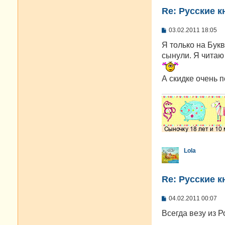
Re: Русские к
С
03.02.2011 18:05
о
о
Я только на Букв
б
сынули. Я читаю 
щ
е
н
А скидке очень п
и
е
Lola
Re: Русские к
С
04.02.2011 00:07
о
о
Всегда везу из 
б