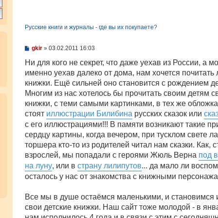
Русские книги и журналы - где вы их покупаете?
С
gkir
»
03.02.2011 16:03
о
о
Ни для кого не секрет, что даже уехав из России, а м
б
именно уехав далеко от дома, нам хочется почитат
щ
е
книжки. Ещё сильней оно становится с рождением де
н
Многим из нас хотелось бы прочитать своим детям с
и
е
книжки, с теми самыми картинками, в тех же обложках
стоят
иллюстрации Билибина
русских сказок или
ска
с его иллюстрациями!!! В памяти возникают такие п
сердцу картины, когда вечером, при тусклом свете л
торшера кто-то из родителей читал нам сказки. Как, с
взрослей, мы попадали с героями Жюль Верна
под 
на луну
, или в
страну лилипутов
... да мало ли воспо
осталось у нас от знакомства с книжными персонажам
Все мы в душе остаёмся маленькими, и становимся 
свои детские книжки. Наш сайт тоже молодой - в янв
нам исполнилось 4 года и в связи с этим с сегодняш