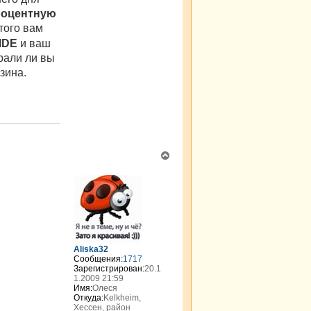
я
роцентную
g
этого вам
k
i
IDE
и ваш
r
рали ли вы
зина.
В
е
р
н
у
т
ь
с
я
Aliska32
к
Сообщения:
1717
н
Зарегистрирован:
20.1
а
1.2009 21:59
Имя:
Олеся
ч
Откуда:
Kelkheim,
а
Хессен, район
л