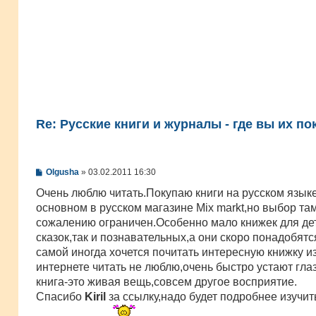
Re: Русские книги и журналы - где вы их по
С
Olgusha
»
03.02.2011 16:30
о
о
Очень люблю читать.Покупаю книги на русском языке
б
основном в русском магазине Mix markt,но выбор там
щ
е
сожалению ограничен.Особенно мало книжек для дет
н
сказок,так и познавательных,а они скоро понадобятся
и
е
самой иногда хочется почитать интереснyю книжку из
интернете читать не люблю,очень быстро устают глаз
книга-это живая вещь,совсем другое восприятие.
Спасибо
Kiril
за ссылку,надо будет подробнее изучит