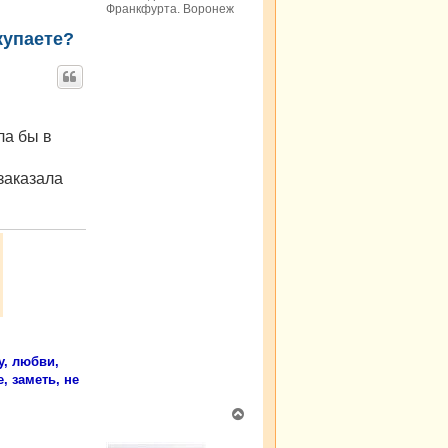
Франкфурта. Воронеж
у
купаете?
ла бы в
 заказала
у, любви,
, заметь, не
В
е
р