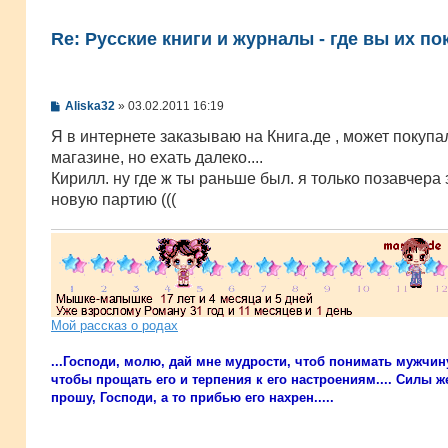
Re: Русские книги и журналы - где вы их по
С
Aliska32
»
03.02.2011 16:19
о
о
Я в интернете заказываю на Книга.де , может покупа
б
магазине, но ехать далеко....
щ
е
Кирилл. ну где ж ты раньше был. я только позавчера
н
новую партию (((
и
е
Мой рассказ о родах
...Господи, молю, дай мне мудрости, чтоб понимать мужчин
чтобы прощать его и терпения к его настроениям.... Силы же
прошу, Господи, а то прибью его нахрен.....