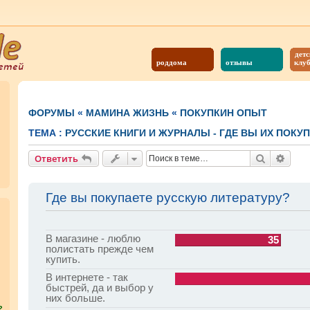
детс
роддома
отзывы
клу
ФОРУМЫ
«
МАМИНА ЖИЗНЬ
«
ПОКУПКИН ОПЫТ
ТЕМА :
РУССКИЕ КНИГИ И ЖУРНАЛЫ - ГДЕ ВЫ ИХ ПОКУ
Поиск
Расш
Ответить
Где вы покупаете русскую литературу?
В магазине - люблю
35
полистать прежде чем
купить.
В интернете - так
быстрей, да и выбор у
них больше.
?