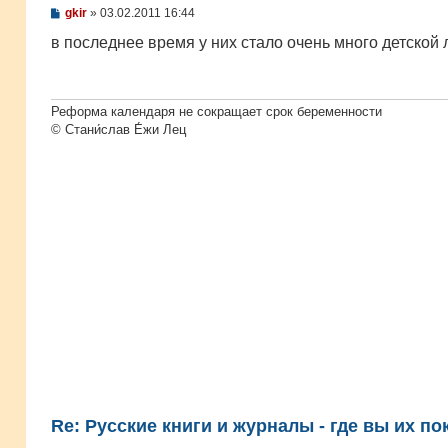
С
gkir
»
03.02.2011 16:44
о
о
в последнее время у них стало очень много детской
б
щ
е
н
и
Реформа календаря не сокращает срок беременности
е
© Стани́слав Е́жи Лец
Re: Русские книги и журналы - где вы их по