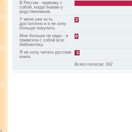
В России - привожу с
собой, когда бываю у
родственников.
У меня уже есть
2
достаточно и я не хочу
больше покупать.
Мне больше не надо - я
0
привезла с собой всю
библиотеку.
Я не хочу читать русские
3
книги.
Всего голосов:
162
.