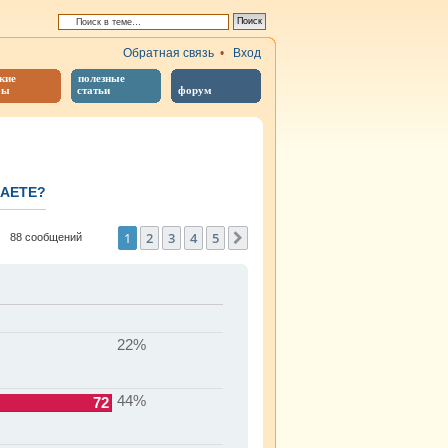
Обратная связь
•
Вход
кие
полезные
бы
статьи
форум
ПАЕТЕ?
иренный поиск
1
2
3
4
5
След.
88 сообщений
22%
44%
72