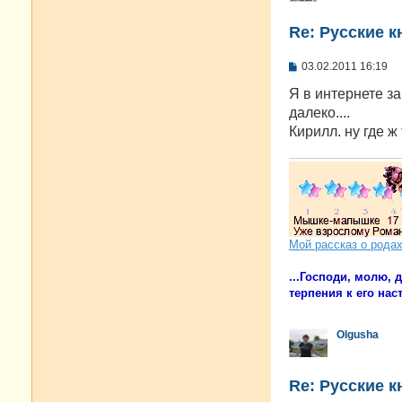
Re: Русские к
С
03.02.2011 16:19
о
о
Я в интернете за
б
далеко....
щ
е
Кирилл. ну где ж
н
и
е
Мой рассказ о рода
...Господи, молю,
терпения к его наст
Olgusha
Re: Русские к