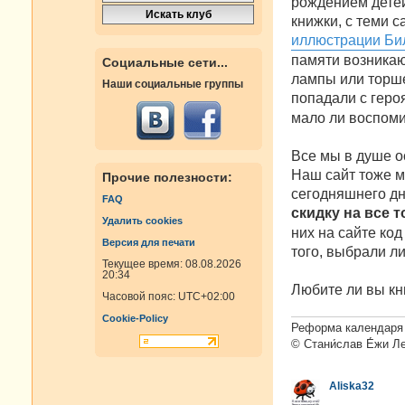
рождением детей
н
книжки, с теми с
и
е
иллюстрации Би
памяти возникаю
Социальные сети...
лампы или торшер
Наши социальные группы
попадали с гер
мало ли воспоми
Все мы в душе о
Наш сайт тоже мо
Прочие полезности:
сегодняшнего дн
FAQ
скидку на все 
Удалить cookies
них на сайте код
Версия для печати
того, выбрали ли
Текущее время: 08.08.2026
20:34
Любите ли вы кн
Часовой пояс:
UTC+02:00
Cookie-Policy
Реформа календаря 
© Стани́слав Е́жи Л
Aliska32