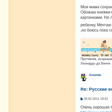
щ
е
Моя мама сохран
н
и
Обожаю книжки-м
е
картинками. Не
ребенку. Мечтаю
,но боюсь пока с
Противник, вскрыва
Леонардо да Винчи
Amanda
Re: Русские к
С
05.02.2011 19:42
о
о
Очень хорошая 
б