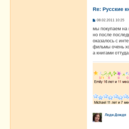
Re: Русские к
С
08.02.2011 10:25
о
о
мы покупаем на 
б
но после последн
щ
е
оказалось с инте
н
фильмы очень хо
и
е
а книгами оттуд
Леди-Дождя