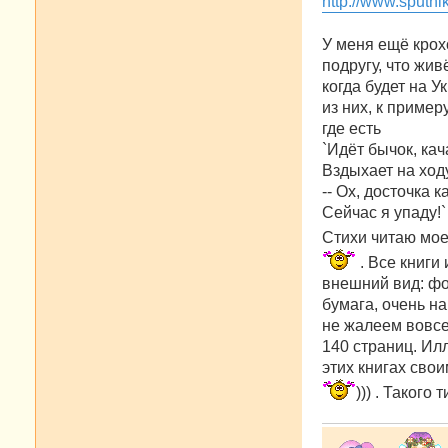
http://www.sputn
щ
е
н
У меня ещё крох
и
е
подругу, что жив
когда будет на У
из них, к пример
где есть
`Идёт бычок, кач
Вздыхает на ход
-- Ох, досточка к
Сейчас я упаду!`
Стихи читаю мое
. Все книги
внешний вид: фо
бумага, очень н
не жалеем вовсе
140 страниц. Ил
этих книгах сво
))) . Такого