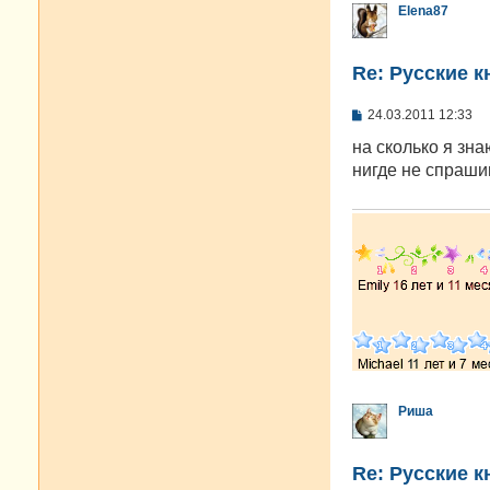
Elena87
Re: Русские к
С
24.03.2011 12:33
о
о
на сколько я зна
б
нигде не спраши
щ
е
н
и
е
Риша
Re: Русские к