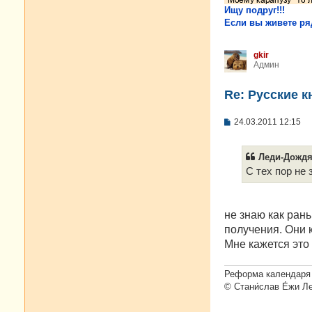
Ищу подруг!!!
Если вы живете ряд
gkir
Админ
Re: Русские к
С
24.03.2011 12:15
о
о
б
Леди-Дождя 
щ
е
С тех пор не 
н
и
е
не знаю как ран
получения. Они к
Мне кажется это
Реформа календаря 
© Стани́слав Е́жи Л