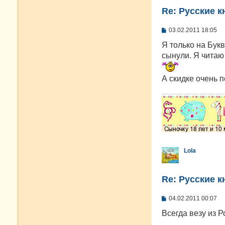
Re: Русские к
С
03.02.2011 18:05
о
о
Я только на Букв
б
сынули. Я читаю 
щ
е
н
А скидке очень п
и
е
Lola
Re: Русские к
С
04.02.2011 00:07
о
о
Всегда везу из 
б