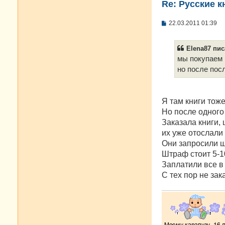
Re: Русские к
С
22.03.2011 01:39
о
о
б
Elena87 пис
щ
е
мы покупаем 
н
но после пос
и
е
Я там книги тож
Но после одного
Заказала книги, 
их уже отослали 
Они запросили ш
Штраф стоит 5-1
Заплатили все в 
С тех пор не за