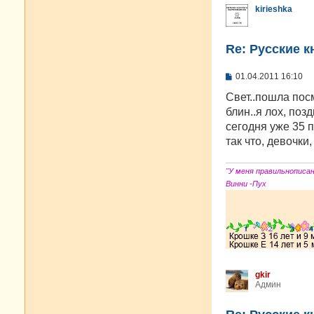
kirieshka
Re: Русские к
С
01.04.2011 16:10
о
о
Свет..пошла посм
б
блин..я лох, поз
щ
е
сегодня уже 35 
н
так что, девочки,
и
е
"У меня правильнописа
Винни -Пух
gkir
Админ