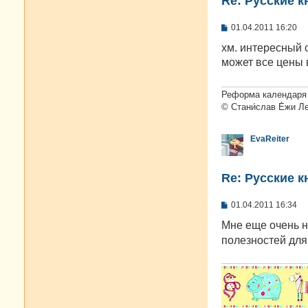
Re: Русские к
С
01.04.2011 16:20
о
о
хм. интересный с
б
может все цены
щ
е
н
и
Реформа календаря 
е
© Стани́слав Е́жи Л
EvaReiter
Re: Русские к
С
01.04.2011 16:34
о
о
Мне еще очень 
б
полезностей для 
щ
е
н
и
е