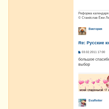
щ
е
н
и
Реформа календаря 
е
© Стани́слав Е́жи Л
Виктория
Re: Русские к
С
03.02.2011 17:00
о
о
большое спасибо
б
выбор
щ
е
н
и
е
EvaReiter