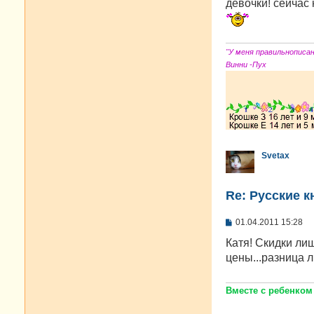
о
девочки! сейчас 
б
щ
е
н
и
"У меня правильнописа
е
Винни -Пух
Svetax
Re: Русские к
С
01.04.2011 15:28
о
о
Катя! Скидки ли
б
цены...разница 
щ
е
н
и
Вместе с ребенком
е