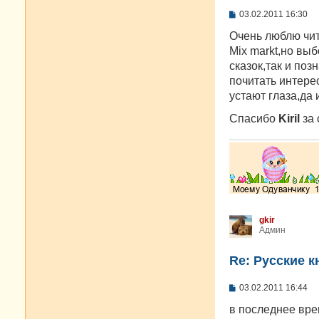
С
03.02.2011 16:30
о
о
Очень люблю чит
б
Mix markt,но вы
щ
е
сказок,так и поз
н
почитать интере
и
е
устают глаза,да 
Спасибо
Kiril
за 
gkir
Админ
Re: Русские к
С
03.02.2011 16:44
о
о
в последнее вре
б