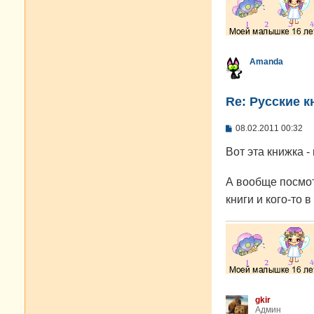
Amanda
Re: Русские к
С
08.02.2011 00:32
о
о
Вот эта книжка -
б
щ
е
А вообще посмот
н
и
книги и кого-то 
е
gkir
Админ