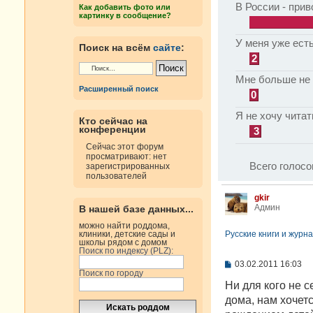
В России - прив
Как добавить фото или
картинку в сообщение?
У меня уже есть
Поиск на всём
сайте
:
2
Мне больше не 
Расширенный поиск
0
Я не хочу читат
Кто сейчас на
конференции
3
Сейчас этот форум
просматривают: нет
Всего голосо
зарегистрированных
пользователей
gkir
Админ
В нашей базе данных...
можно найти роддома,
Русские книги и журна
клиники, детские сады и
школы рядом с домом
Поиск по индексу (PLZ):
С
03.02.2011 16:03
Поиск по городу
о
о
Ни для кого не с
б
дома, нам хочет
щ
е