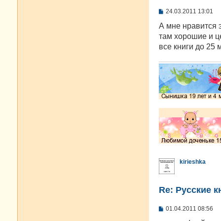
С
24.03.2011 13:01
о
о
А мне нравится э
б
там хорошие и ц
щ
е
все книги до 25 
н
и
е
kirieshka
Re: Русские к
С
01.04.2011 08:56
о