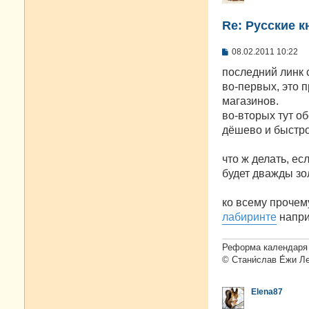
Re: Русские к
С
08.02.2011 10:22
о
о
последний линк 
б
во-первых, это п
щ
е
магазинов.
н
во-вторых тут о
и
е
дёшево и быстро
что ж делать, ес
будет дважды зо
ко всему прочем
лабиринте
напри
Реформа календаря 
© Стани́слав Е́жи Л
Elena87