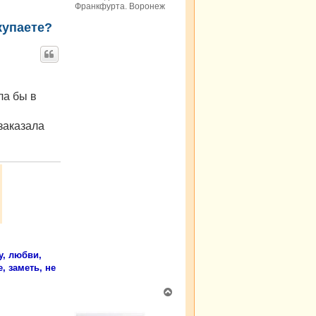
Франкфурта. Воронеж
у
купаете?
ла бы в
 заказала
у, любви,
, заметь, не
В
е
р