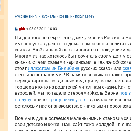
Русские книги и журналы - где вы их покупаете?
С
gkir
»
03.02.2011 16:03
о
о
Ни для кого не секрет, что даже уехав из России, а м
б
именно уехав далеко от дома, нам хочется почитат
щ
е
книжки. Ещё сильней оно становится с рождением де
н
Многим из нас хотелось бы прочитать своим детям с
и
е
книжки, с теми самыми картинками, в тех же обложках
стоят
иллюстрации Билибина
русских сказок или
ска
с его иллюстрациями!!! В памяти возникают такие п
сердцу картины, когда вечером, при тусклом свете л
торшера кто-то из родителей читал нам сказки. Как, с
взрослей, мы попадали с героями Жюль Верна
под 
на луну
, или в
страну лилипутов
... да мало ли воспо
осталось у нас от знакомства с книжными персонажам
Все мы в душе остаёмся маленькими, и становимся 
свои детские книжки. Наш сайт тоже молодой - в янв
нам исполнилось 4 года и в связи с этим с сегодняш