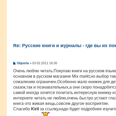
Re: Русские книги и журналы - где вы их по
С
Olgusha
»
03.02.2011 16:30
о
о
Очень люблю читать.Покупаю книги на русском языке
б
основном в русском магазине Mix markt,но выбор там
щ
е
сожалению ограничен.Особенно мало книжек для дет
н
сказок,так и познавательных,а они скоро понадобятся
и
е
самой иногда хочется почитать интереснyю книжку из
интернете читать не люблю,очень быстро устают глаз
книга-это живая вещь,совсем другое восприятие.
Спасибо
Kiril
за ссылку,надо будет подробнее изучит