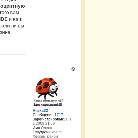
я
роцентную
g
этого вам
k
i
IDE
и ваш
r
рали ли вы
зина.
В
е
р
н
у
т
ь
с
я
Aliska32
к
Сообщения:
1717
н
Зарегистрирован:
20.1
а
1.2009 21:59
Имя:
Олеся
ч
Откуда:
Kelkheim,
а
Хессен, район
л