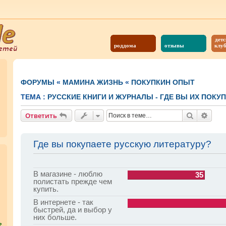
детс
роддома
отзывы
клу
ФОРУМЫ
«
МАМИНА ЖИЗНЬ
«
ПОКУПКИН ОПЫТ
ТЕМА :
РУССКИЕ КНИГИ И ЖУРНАЛЫ - ГДЕ ВЫ ИХ ПОКУ
Поиск
Расш
Ответить
Где вы покупаете русскую литературу?
В магазине - люблю
35
полистать прежде чем
купить.
В интернете - так
быстрей, да и выбор у
них больше.
?