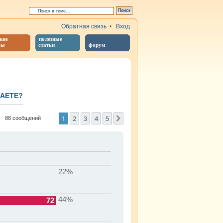
Обратная связь
•
Вход
кие
полезные
бы
статьи
форум
ПАЕТЕ?
иренный поиск
1
2
3
4
5
След.
88 сообщений
22%
44%
72