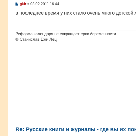
С
gkir
»
03.02.2011 16:44
о
о
в последнее время у них стало очень много детской
б
щ
е
н
и
Реформа календаря не сокращает срок беременности
е
© Стани́слав Е́жи Лец
Re: Русские книги и журналы - где вы их по