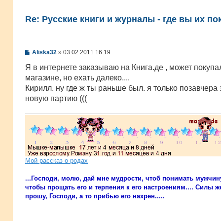
Re: Русские книги и журналы - где вы их по
С
Aliska32
»
03.02.2011 16:19
о
о
Я в интернете заказываю на Книга.де , может покупа
б
магазине, но ехать далеко....
щ
е
Кирилл. ну где ж ты раньше был. я только позавчера
н
новую партию (((
и
е
Мой рассказ о родах
...Господи, молю, дай мне мудрости, чтоб понимать мужчин
чтобы прощать его и терпения к его настроениям.... Силы же
прошу, Господи, а то прибью его нахрен.....