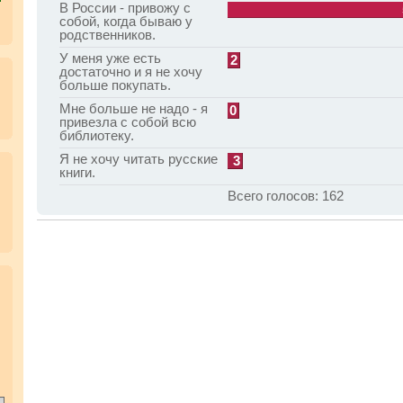
В России - привожу с
собой, когда бываю у
родственников.
У меня уже есть
2
достаточно и я не хочу
больше покупать.
Мне больше не надо - я
0
привезла с собой всю
библиотеку.
Я не хочу читать русские
3
книги.
Всего голосов:
162
.