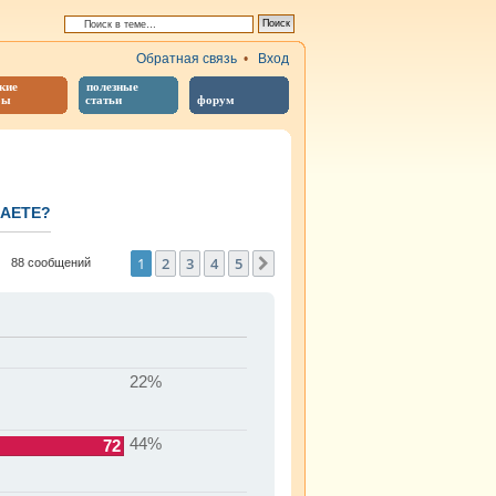
Обратная связь
•
Вход
кие
полезные
бы
статьи
форум
ПАЕТЕ?
иренный поиск
1
2
3
4
5
След.
88 сообщений
22%
44%
72