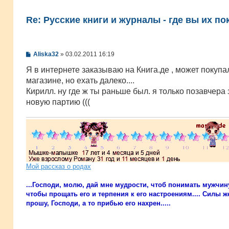
Re: Русские книги и журналы - где вы их по
С
Aliska32
»
03.02.2011 16:19
о
о
Я в интернете заказываю на Книга.де , может покупа
б
магазине, но ехать далеко....
щ
е
Кирилл. ну где ж ты раньше был. я только позавчера
н
новую партию (((
и
е
Мой рассказ о родах
...Господи, молю, дай мне мудрости, чтоб понимать мужчин
чтобы прощать его и терпения к его настроениям.... Силы же
прошу, Господи, а то прибью его нахрен.....