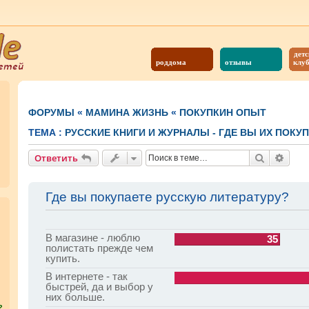
детс
роддома
отзывы
клу
ФОРУМЫ
«
МАМИНА ЖИЗНЬ
«
ПОКУПКИН ОПЫТ
ТЕМА :
РУССКИЕ КНИГИ И ЖУРНАЛЫ - ГДЕ ВЫ ИХ ПОКУ
Поиск
Расш
Ответить
Где вы покупаете русскую литературу?
В магазине - люблю
35
полистать прежде чем
купить.
В интернете - так
быстрей, да и выбор у
них больше.
?