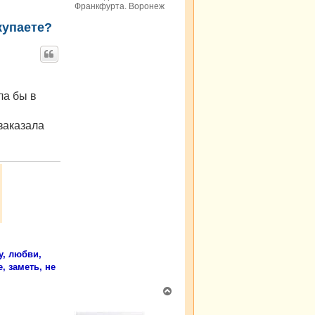
Франкфурта. Воронеж
у
купаете?
ла бы в
 заказала
у, любви,
, заметь, не
В
е
р