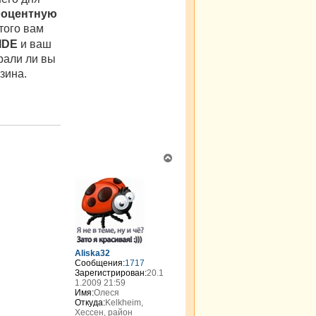
я
роцентную
g
этого вам
k
i
IDE
и ваш
r
рали ли вы
зина.
В
е
р
н
у
т
ь
с
я
Aliska32
к
Сообщения:
1717
н
Зарегистрирован:
20.1
а
1.2009 21:59
Имя:
Олеся
ч
Откуда:
Kelkheim,
а
Хессен, район
л