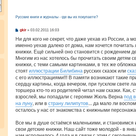
Русские книги и журналы - где вы их покупаете?
С
gkir
»
03.02.2011 16:03
о
о
Ни для кого не секрет, что даже уехав из России, а м
б
именно уехав далеко от дома, нам хочется почитат
щ
е
книжки. Ещё сильней оно становится с рождением де
н
Многим из нас хотелось бы прочитать своим детям с
и
е
книжки, с теми самыми картинками, в тех же обложках
стоят
иллюстрации Билибина
русских сказок или
ска
с его иллюстрациями!!! В памяти возникают такие п
сердцу картины, когда вечером, при тусклом свете л
торшера кто-то из родителей читал нам сказки. Как, с
взрослей, мы попадали с героями Жюль Верна
под 
на луну
, или в
страну лилипутов
... да мало ли воспо
осталось у нас от знакомства с книжными персонажам
Все мы в душе остаёмся маленькими, и становимся 
свои детские книжки. Наш сайт тоже молодой - в янв
нам исполнилось 4 года и в связи с этим с сегодняш