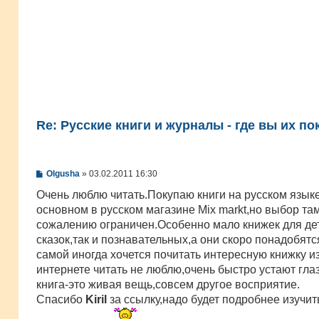
Re: Русские книги и журналы - где вы их по
С
Olgusha
»
03.02.2011 16:30
о
о
Очень люблю читать.Покупаю книги на русском языке
б
основном в русском магазине Mix markt,но выбор там
щ
е
сожалению ограничен.Особенно мало книжек для дет
н
сказок,так и познавательных,а они скоро понадобятся
и
е
самой иногда хочется почитать интереснyю книжку из
интернете читать не люблю,очень быстро устают глаз
книга-это живая вещь,совсем другое восприятие.
Спасибо
Kiril
за ссылку,надо будет подробнее изучит