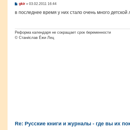
С
gkir
»
03.02.2011 16:44
о
о
в последнее время у них стало очень много детской
б
щ
е
н
и
Реформа календаря не сокращает срок беременности
е
© Стани́слав Е́жи Лец
Re: Русские книги и журналы - где вы их по