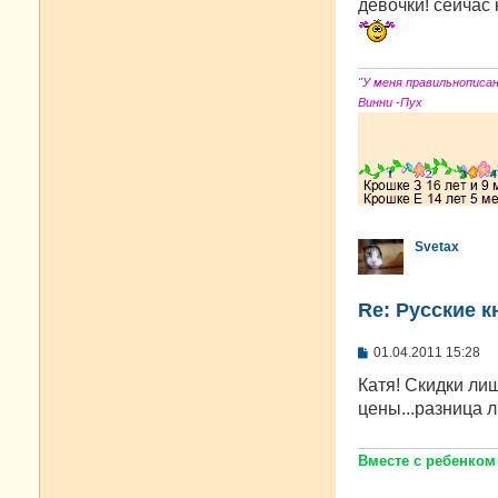
о
девочки! сейчас 
б
щ
е
н
и
"У меня правильнописа
е
Винни -Пух
Svetax
Re: Русские к
С
01.04.2011 15:28
о
о
Катя! Скидки ли
б
цены...разница 
щ
е
н
и
Вместе с ребенком
е