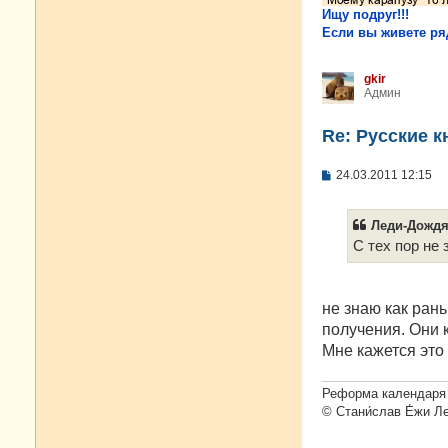
Ищу подруг!!!
Если вы живете ряд
gkir
Админ
Re: Русские к
С
24.03.2011 12:15
о
о
б
Леди-Дождя 
щ
е
С тех пор не 
н
и
е
не знаю как ран
получения. Они к
Мне кажется это
Реформа календаря 
© Стани́слав Е́жи Л