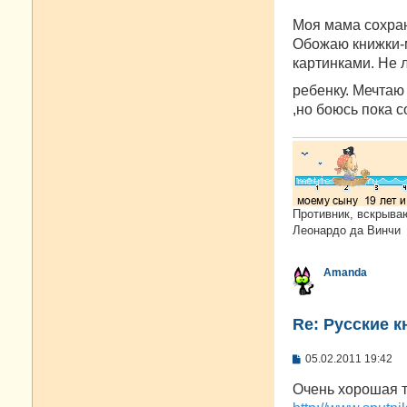
щ
е
Моя мама сохран
н
и
Обожаю книжки-м
е
картинками. Не
ребенку. Мечтаю
,но боюсь пока с
Противник, вскрыва
Леонардо да Винчи
Amanda
Re: Русские к
С
05.02.2011 19:42
о
о
Очень хорошая 
б