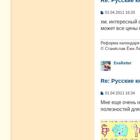
Re: Русские к
С
01.04.2011 16:20
о
о
хм. интересный с
б
может все цены
щ
е
н
и
Реформа календаря 
е
© Стани́слав Е́жи Л
EvaReiter
Re: Русские к
С
01.04.2011 16:34
о
о
Мне еще очень 
б
полезностей для 
щ
е
н
и
е