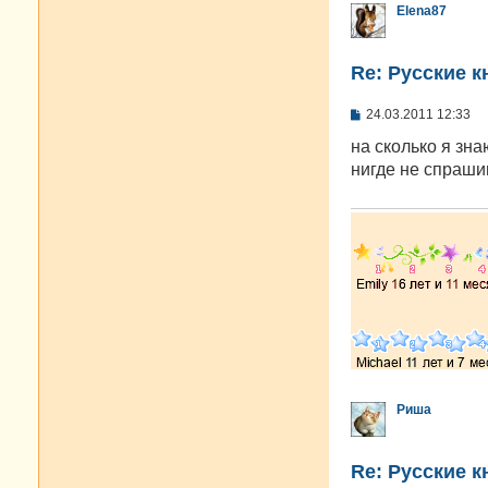
Elena87
Re: Русские к
С
24.03.2011 12:33
о
о
на сколько я зна
б
нигде не спраши
щ
е
н
и
е
Риша
Re: Русские к