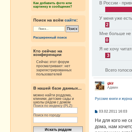
В России - прив
Как добавить фото или
картинку в сообщение?
У меня уже есть
Поиск на всём
сайте
:
2
Мне больше не 
Расширенный поиск
0
Я не хочу читат
Кто сейчас на
конференции
3
Сейчас этот форум
просматривают: нет
Всего голосо
зарегистрированных
пользователей
gkir
Админ
В нашей базе данных...
можно найти роддома,
Русские книги и журна
клиники, детские сады и
школы рядом с домом
Поиск по индексу (PLZ):
С
03.02.2011 16:03
Поиск по городу
о
о
Ни для кого не с
б
дома, нам хочет
щ
е