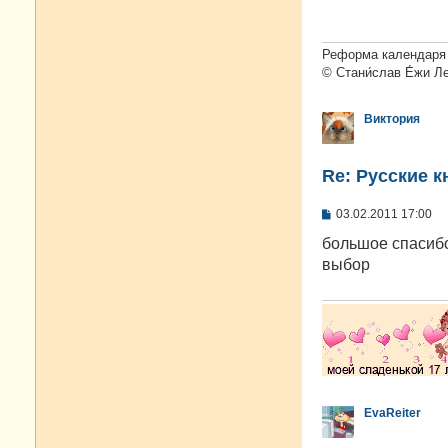
щ
е
н
и
Реформа календаря 
е
© Стани́слав Е́жи Л
Виктория
Re: Русские к
С
03.02.2011 17:00
о
о
большое спасибо
б
выбор
щ
е
н
и
е
EvaReiter