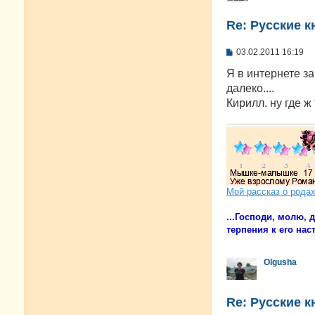
Re: Русские к
С
03.02.2011 16:19
о
о
Я в интернете за
б
далеко....
щ
е
Кирилл. ну где ж
н
и
е
Мой рассказ о рода
...Господи, молю,
терпения к его наст
Olgusha
Re: Русские к