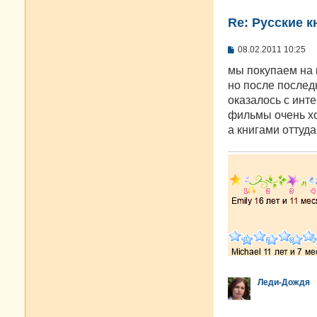
Re: Русские к
С
08.02.2011 10:25
о
о
мы покупаем на 
б
но после последн
щ
е
оказалось с инте
н
фильмы очень хо
и
е
а книгами оттуд
Леди-Дождя