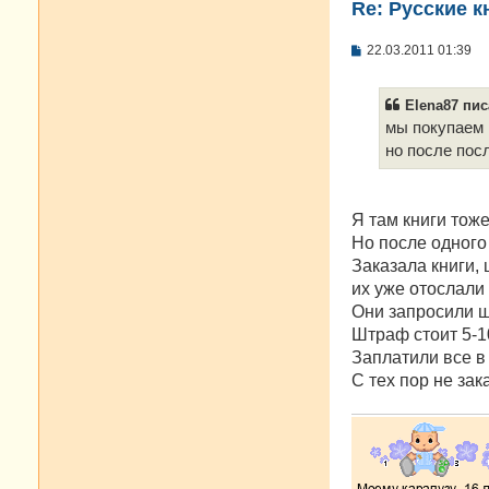
Re: Русские к
С
22.03.2011 01:39
о
о
б
Elena87 пис
щ
е
мы покупаем 
н
но после пос
и
е
Я там книги тож
Но после одного
Заказала книги, 
их уже отослали 
Они запросили ш
Штраф стоит 5-1
Заплатили все в 
С тех пор не за