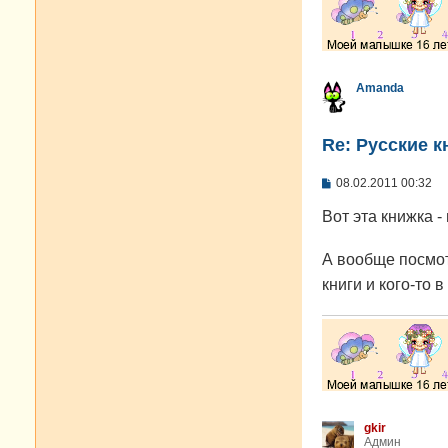
Amanda
Re: Русские к
С
08.02.2011 00:32
о
о
Вот эта книжка -
б
щ
е
А вообще посмот
н
и
книги и кого-то 
е
gkir
Админ