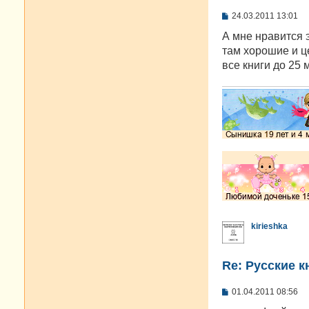
С
24.03.2011 13:01
о
о
А мне нравится э
б
там хорошие и ц
щ
е
все книги до 25 
н
и
е
kirieshka
Re: Русские к
С
01.04.2011 08:56
о