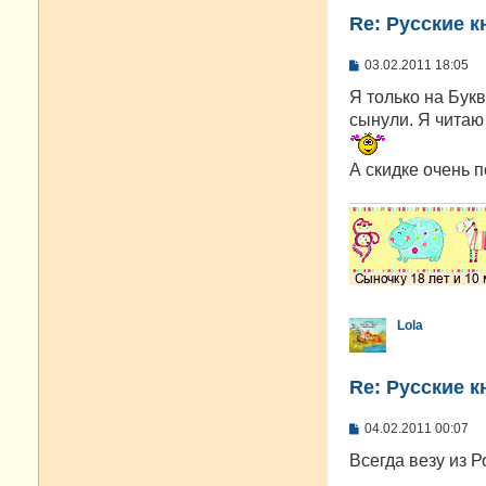
Re: Русские к
С
03.02.2011 18:05
о
о
Я только на Букв
б
сынули. Я читаю 
щ
е
н
А скидке очень п
и
е
Lola
Re: Русские к
С
04.02.2011 00:07
о
о
Всегда везу из 
б