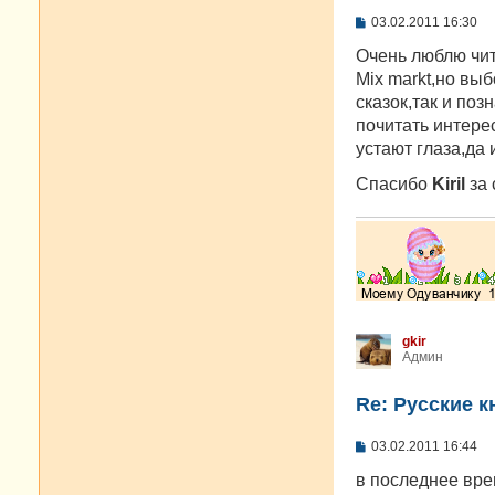
С
03.02.2011 16:30
о
о
Очень люблю чит
б
Mix markt,но вы
щ
е
сказок,так и поз
н
почитать интере
и
е
устают глаза,да 
Спасибо
Kiril
за 
gkir
Админ
Re: Русские к
С
03.02.2011 16:44
о
о
в последнее вре
б