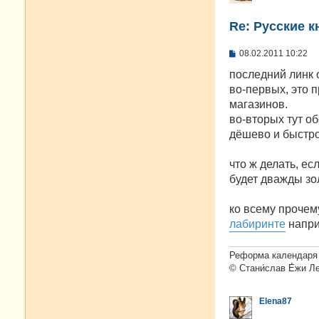
Re: Русские к
С
08.02.2011 10:22
о
о
последний линк 
б
во-первых, это п
щ
е
магазинов.
н
во-вторых тут о
и
е
дёшево и быстро
что ж делать, ес
будет дважды зо
ко всему прочем
лабиринте
напри
Реформа календаря 
© Стани́слав Е́жи Л
Elena87