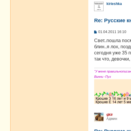
kirieshka
Re: Русские к
С
01.04.2011 16:10
о
о
Свет..пошла посм
б
блин..я лох, поз
щ
е
сегодня уже 35 
н
так что, девочки,
и
е
"У меня правильнописа
Винни -Пух
gkir
Админ