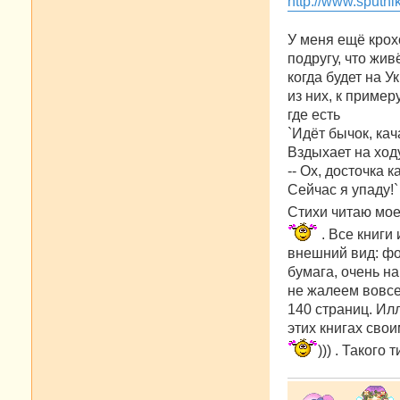
http://www.sputn
щ
е
н
У меня ещё крох
и
е
подругу, что жив
когда будет на У
из них, к пример
где есть
`Идёт бычок, кач
Вздыхает на ход
-- Ох, досточка к
Сейчас я упаду!`
Стихи читаю мое
. Все книги
внешний вид: фо
бумага, очень н
не жалеем вовсе
140 страниц. Ил
этих книгах сво
))) . Такого