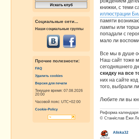
рождением детей
н
книжки, с теми с
и
е
иллюстрации Би
памяти возникаю
Социальные сети...
лампы или торшер
Наши социальные группы
попадали с гер
мало ли воспоми
Все мы в душе о
Наш сайт тоже мо
Прочие полезности:
сегодняшнего дн
FAQ
скидку на все 
Удалить cookies
них на сайте код
Версия для печати
того, выбрали ли
Текущее время: 07.08.2026
20:00
Любите ли вы кн
Часовой пояс:
UTC+02:00
Cookie-Policy
Реформа календаря 
© Стани́слав Е́жи Л
Aliska32