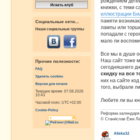
рождением детей
н
книжки, с теми с
и
е
иллюстрации Би
памяти возникаю
Социальные сети...
лампы или торшер
Наши социальные группы
попадали с гер
мало ли воспоми
Все мы в душе о
Наш сайт тоже мо
Прочие полезности:
сегодняшнего дн
FAQ
скидку на все 
Удалить cookies
них на сайте код
Версия для печати
того, выбрали ли
Текущее время: 07.08.2026
10:43
Любите ли вы кн
Часовой пояс:
UTC+02:00
Cookie-Policy
Реформа календаря 
© Стани́слав Е́жи Л
Aliska32