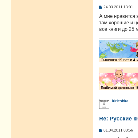
С
24.03.2011 13:01
о
о
А мне нравится э
б
там хорошие и ц
щ
е
все книги до 25 
н
и
е
kirieshka
Re: Русские к
С
01.04.2011 08:56
о