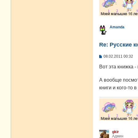
Amanda
Re: Русские к
С
08.02.2011 00:32
о
о
Вот эта книжка -
б
щ
е
А вообще посмот
н
и
книги и кого-то 
е
gkir
Админ