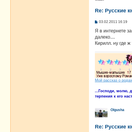
Re: Русские к
С
03.02.2011 16:19
о
о
Я в интернете за
б
далеко....
щ
е
Кирилл. ну где ж
н
и
е
Мой рассказ о рода
...Господи, молю,
терпения к его наст
Olgusha
Re: Русские к