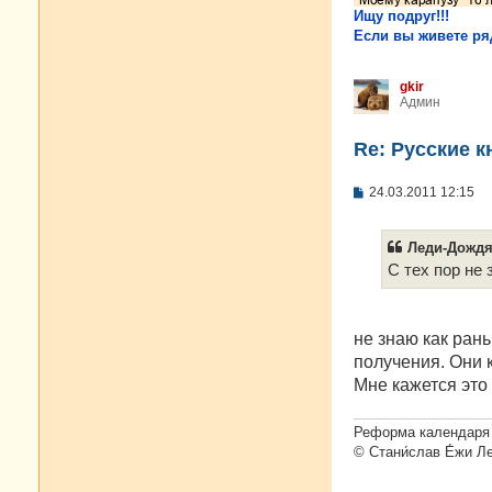
Ищу подруг!!!
Если вы живете ряд
gkir
Админ
Re: Русские к
С
24.03.2011 12:15
о
о
б
Леди-Дождя 
щ
е
С тех пор не 
н
и
е
не знаю как ран
получения. Они к
Мне кажется это
Реформа календаря 
© Стани́слав Е́жи Л