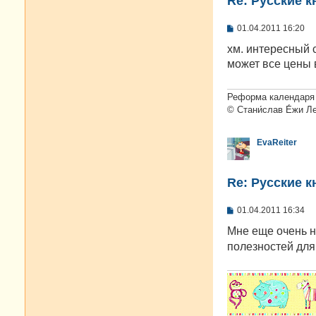
Re: Русские к
С
01.04.2011 16:20
о
о
хм. интересный с
б
может все цены
щ
е
н
и
Реформа календаря 
е
© Стани́слав Е́жи Л
EvaReiter
Re: Русские к
С
01.04.2011 16:34
о
о
Мне еще очень 
б
полезностей для 
щ
е
н
и
е