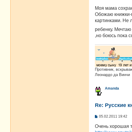
щ
е
Моя мама сохран
н
и
Обожаю книжки-м
е
картинками. Не
ребенку. Мечтаю
,но боюсь пока с
Противник, вскрыва
Леонардо да Винчи
Amanda
Re: Русские к
С
05.02.2011 19:42
о
о
Очень хорошая 
б