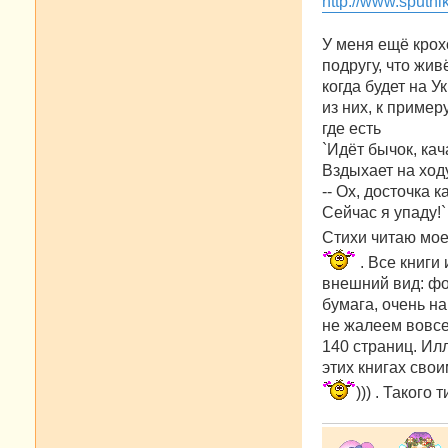
http://www.sputn
щ
е
н
У меня ещё крох
и
е
подругу, что жив
когда будет на У
из них, к пример
где есть
`Идёт бычок, кач
Вздыхает на ход
-- Ох, досточка к
Сейчас я упаду!`
Стихи читаю мое
. Все книги
внешний вид: фо
бумага, очень н
не жалеем вовсе
140 страниц. Ил
этих книгах сво
))) . Такого