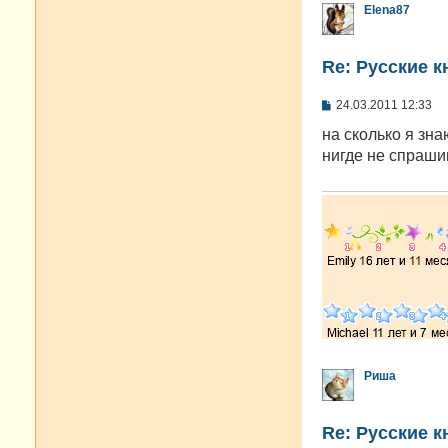
Elena87
Re: Русские к
С
24.03.2011 12:33
о
о
на сколько я зна
б
нигде не спраши
щ
е
н
и
е
Риша
Re: Русские к