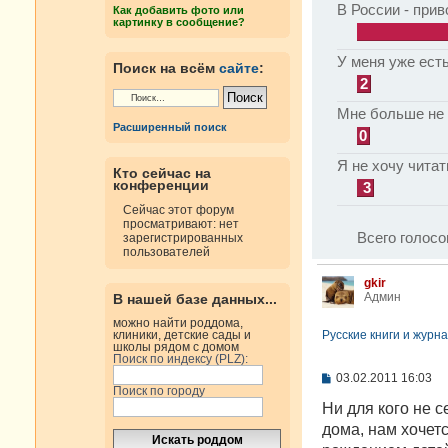
В России - прив
Как добавить фото или
картинку в сообщение?
У меня уже есть
Поиск на всём
сайте
:
2
Мне больше не 
Расширенный поиск
0
Я не хочу читат
Кто сейчас на
конференции
3
Сейчас этот форум
просматривают: нет
Всего голосо
зарегистрированных
пользователей
gkir
Админ
В нашей базе данных...
можно найти роддома,
Русские книги и журна
клиники, детские сады и
школы рядом с домом
Поиск по индексу (PLZ):
С
03.02.2011 16:03
Поиск по городу
о
о
Ни для кого не с
б
дома, нам хочет
щ
е