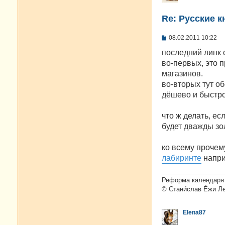
Re: Русские к
С
08.02.2011 10:22
о
о
последний линк 
б
во-первых, это п
щ
е
магазинов.
н
во-вторых тут о
и
е
дёшево и быстро
что ж делать, ес
будет дважды зо
ко всему прочем
лабиринте
напри
Реформа календаря 
© Стани́слав Е́жи Л
Elena87