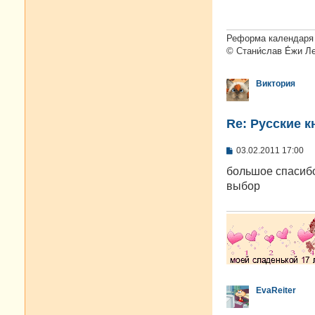
щ
е
н
и
Реформа календаря 
е
© Стани́слав Е́жи Л
Виктория
Re: Русские к
С
03.02.2011 17:00
о
о
большое спасибо
б
выбор
щ
е
н
и
е
EvaReiter