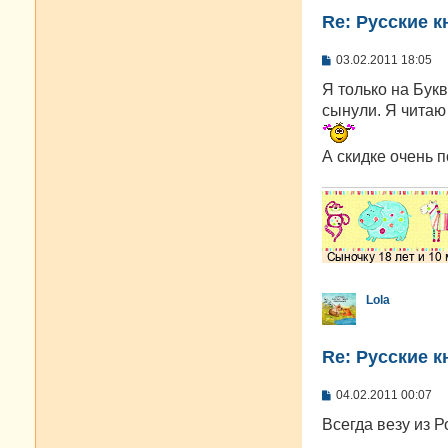
Re: Русские к
С
03.02.2011 18:05
о
о
Я только на Букв
б
сынули. Я читаю 
щ
е
н
А скидке очень п
и
е
Lola
Re: Русские к
С
04.02.2011 00:07
о
о
Всегда везу из 
б