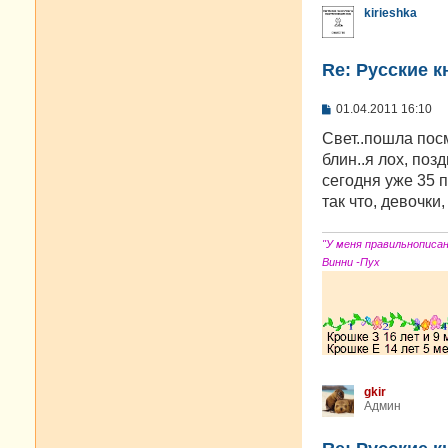
kirieshka
Re: Русские к
С
01.04.2011 16:10
о
о
Свет..пошла посм
б
блин..я лох, поз
щ
е
сегодня уже 35 
н
так что, девочки,
и
е
"У меня правильнописа
Винни -Пух
gkir
Админ