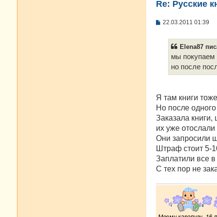
Re: Русские к
С
22.03.2011 01:39
о
о
б
Elena87 пис
щ
е
мы покупаем 
н
но после пос
и
е
Я там книги тож
Но после одного
Заказала книги, 
их уже отослали 
Они запросили ш
Штраф стоит 5-1
Заплатили все в 
С тех пор не за