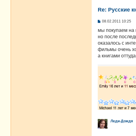
Re: Русские к
С
08.02.2011 10:25
о
о
мы покупаем на 
б
но после последн
щ
е
оказалось с инте
н
фильмы очень хо
и
е
а книгами оттуд
Леди-Дождя