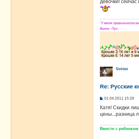
о
девочки! сейчас 
б
щ
е
н
и
"У меня правильнописа
е
Винни -Пух
Svetax
Re: Русские к
С
01.04.2011 15:28
о
о
Катя! Скидки ли
б
цены...разница 
щ
е
н
и
Вместе с ребенком
е