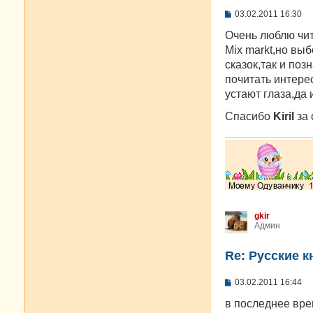
С
03.02.2011 16:30
о
о
Очень люблю чит
б
Mix markt,но вы
щ
е
сказок,так и поз
н
почитать интере
и
е
устают глаза,да 
Спасибо
Kiril
за 
gkir
Админ
Re: Русские к
С
03.02.2011 16:44
о
о
в последнее вре
б