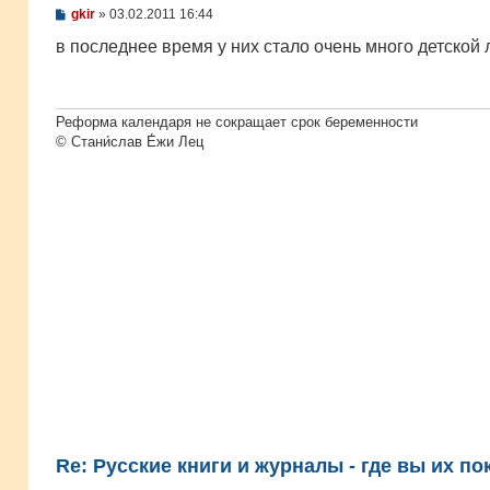
С
gkir
»
03.02.2011 16:44
о
о
в последнее время у них стало очень много детской
б
щ
е
н
и
Реформа календаря не сокращает срок беременности
е
© Стани́слав Е́жи Лец
Re: Русские книги и журналы - где вы их по