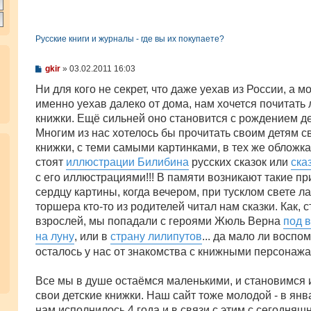
Русские книги и журналы - где вы их покупаете?
С
gkir
»
03.02.2011 16:03
о
о
Ни для кого не секрет, что даже уехав из России, а м
б
именно уехав далеко от дома, нам хочется почитат
щ
е
книжки. Ещё сильней оно становится с рождением де
н
Многим из нас хотелось бы прочитать своим детям с
и
е
книжки, с теми самыми картинками, в тех же обложках
стоят
иллюстрации Билибина
русских сказок или
ска
с его иллюстрациями!!! В памяти возникают такие п
сердцу картины, когда вечером, при тусклом свете л
торшера кто-то из родителей читал нам сказки. Как, с
взрослей, мы попадали с героями Жюль Верна
под 
на луну
, или в
страну лилипутов
... да мало ли воспо
осталось у нас от знакомства с книжными персонажам
Все мы в душе остаёмся маленькими, и становимся 
свои детские книжки. Наш сайт тоже молодой - в янв
нам исполнилось 4 года и в связи с этим с сегодняш