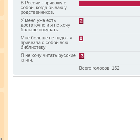
В России - привожу с
собой, когда бываю у
родственников.
У меня уже есть
2
достаточно и я не хочу
больше покупать.
Мне больше не надо - я
0
привезла с собой всю
библиотеку.
Я не хочу читать русские
3
книги.
Всего голосов:
162
.