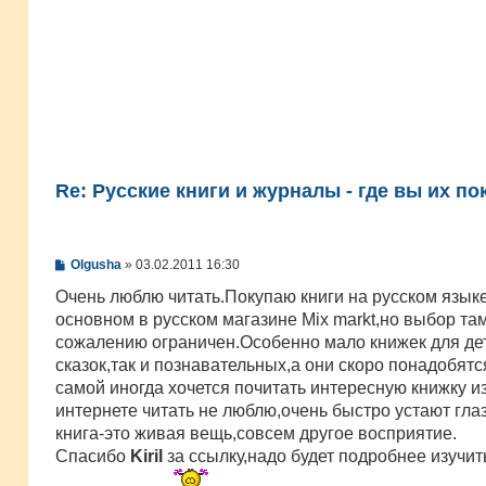
Re: Русские книги и журналы - где вы их по
С
Olgusha
»
03.02.2011 16:30
о
о
Очень люблю читать.Покупаю книги на русском языке
б
основном в русском магазине Mix markt,но выбор там
щ
е
сожалению ограничен.Особенно мало книжек для дет
н
сказок,так и познавательных,а они скоро понадобятся
и
е
самой иногда хочется почитать интереснyю книжку из
интернете читать не люблю,очень быстро устают глаз
книга-это живая вещь,совсем другое восприятие.
Спасибо
Kiril
за ссылку,надо будет подробнее изучит