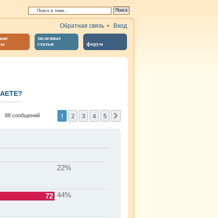
Обратная связь
•
Вход
кие
полезные
бы
статьи
форум
ПАЕТЕ?
иренный поиск
1
2
3
4
5
След.
88 сообщений
22%
44%
72