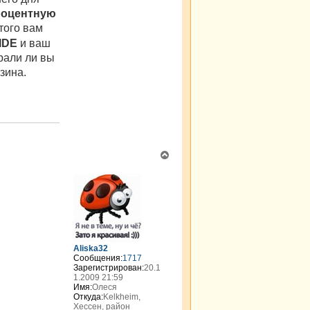
я
роцентную
g
этого вам
k
i
IDE
и ваш
r
рали ли вы
зина.
В
е
р
н
у
т
ь
с
я
Aliska32
к
Сообщения:
1717
н
Зарегистрирован:
20.1
а
1.2009 21:59
Имя:
Олеся
ч
Откуда:
Kelkheim,
а
Хессен, район
л