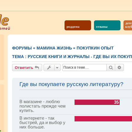
детс
роддома
отзывы
клу
ФОРУМЫ
«
МАМИНА ЖИЗНЬ
«
ПОКУПКИН ОПЫТ
ТЕМА :
РУССКИЕ КНИГИ И ЖУРНАЛЫ - ГДЕ ВЫ ИХ ПОКУ
Поиск
Расш
Ответить
Где вы покупаете русскую литературу?
В магазине - люблю
35
полистать прежде чем
купить.
В интернете - так
быстрей, да и выбор у
них больше.
?