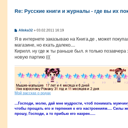
Re: Русские книги и журналы - где вы их по
С
Aliska32
»
03.02.2011 16:19
о
о
Я в интернете заказываю на Книга.де , может покупа
б
магазине, но ехать далеко....
щ
е
Кирилл. ну где ж ты раньше был. я только позавчера
н
новую партию (((
и
е
Мой рассказ о родах
...Господи, молю, дай мне мудрости, чтоб понимать мужчин
чтобы прощать его и терпения к его настроениям.... Силы же
прошу, Господи, а то прибью его нахрен.....