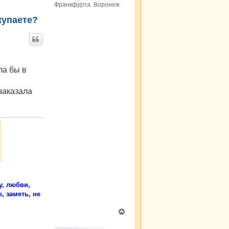
Франкфурта. Воронеж
у
купаете?
ла бы в
 заказала
у, любви,
, заметь, не
В
е
р