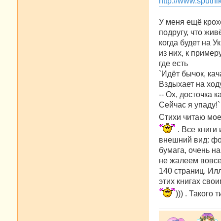
http://www.sputn
щ
е
н
У меня ещё крох
и
е
подругу, что жив
когда будет на У
из них, к пример
где есть
`Идёт бычок, кач
Вздыхает на ход
-- Ох, досточка к
Сейчас я упаду!`
Стихи читаю мое
. Все книги
внешний вид: фо
бумага, очень н
не жалеем вовсе
140 страниц. Ил
этих книгах сво
))) . Такого