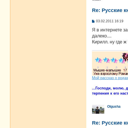
Re: Русские к
С
03.02.2011 16:19
о
о
Я в интернете за
б
далеко....
щ
е
Кирилл. ну где ж
н
и
е
Мой рассказ о рода
...Господи, молю,
терпения к его наст
Olgusha
Re: Русские к