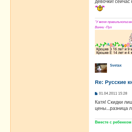
о
девочки! сейчас 
б
щ
е
н
и
"У меня правильнописа
е
Винни -Пух
Svetax
Re: Русские к
С
01.04.2011 15:28
о
о
Катя! Скидки ли
б
цены...разница 
щ
е
н
и
Вместе с ребенком
е