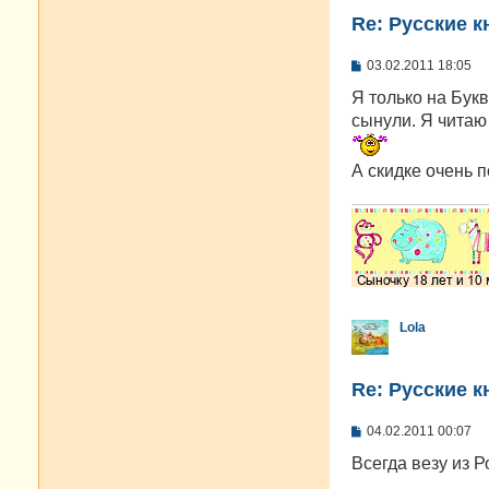
Re: Русские к
С
03.02.2011 18:05
о
о
Я только на Букв
б
сынули. Я читаю 
щ
е
н
А скидке очень п
и
е
Lola
Re: Русские к
С
04.02.2011 00:07
о
о
Всегда везу из 
б