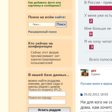
В России - прив
Как добавить фото или
картинку в сообщение?
У меня уже есть
Поиск на всём
сайте
:
2
Мне больше не 
Расширенный поиск
0
Я не хочу читат
Кто сейчас на
конференции
3
Сейчас этот форум
просматривают: нет
Всего голосо
зарегистрированных
пользователей
gkir
Админ
В нашей базе данных...
можно найти роддома,
Русские книги и журна
клиники, детские сады и
школы рядом с домом
Поиск по индексу (PLZ):
С
03.02.2011 16:03
Поиск по городу
о
о
Ни для кого не с
б
дома, нам хочет
щ
е