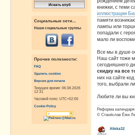
рождением детей
н
книжки, с теми с
и
е
иллюстрации Би
памяти возникаю
Социальные сети...
лампы или торшер
Наши социальные группы
попадали с гер
мало ли воспоми
Все мы в душе о
Наш сайт тоже мо
Прочие полезности:
сегодняшнего дн
FAQ
скидку на все 
Удалить cookies
них на сайте код
Версия для печати
того, выбрали ли
Текущее время: 06.08.2026
12:31
Любите ли вы кн
Часовой пояс:
UTC+02:00
Cookie-Policy
Реформа календаря 
© Стани́слав Е́жи Л
Aliska32