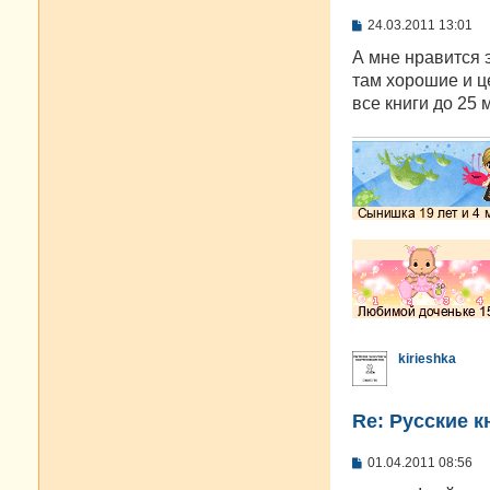
С
24.03.2011 13:01
о
о
А мне нравится э
б
там хорошие и ц
щ
е
все книги до 25 
н
и
е
kirieshka
Re: Русские к
С
01.04.2011 08:56
о