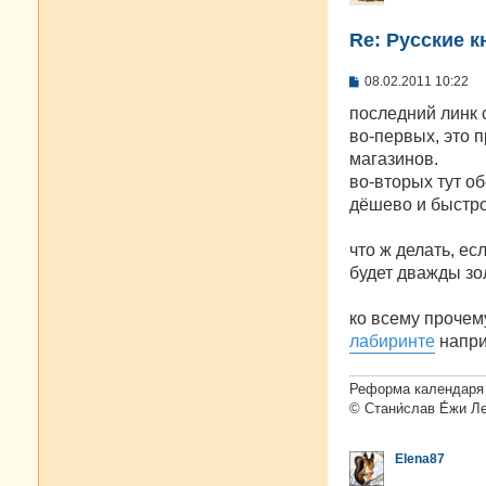
Re: Русские к
С
08.02.2011 10:22
о
о
последний линк 
б
во-первых, это п
щ
е
магазинов.
н
во-вторых тут о
и
е
дёшево и быстро
что ж делать, ес
будет дважды зо
ко всему прочем
лабиринте
напри
Реформа календаря 
© Стани́слав Е́жи Л
Elena87