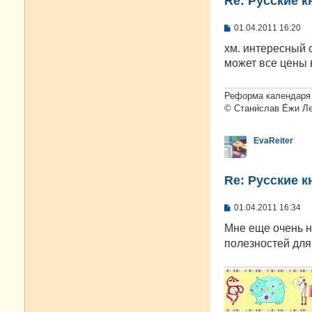
Re: Русские к
С
01.04.2011 16:20
о
о
хм. интересный с
б
может все цены
щ
е
н
и
Реформа календаря 
е
© Стани́слав Е́жи Л
EvaReiter
Re: Русские к
С
01.04.2011 16:34
о
о
Мне еще очень 
б
полезностей для 
щ
е
н
и
е