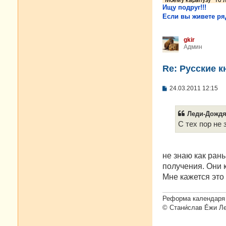
Ищу подруг!!!
Если вы живете ряд
gkir
Админ
Re: Русские к
С
24.03.2011 12:15
о
о
б
Леди-Дождя 
щ
е
С тех пор не 
н
и
е
не знаю как ран
получения. Они к
Мне кажется это
Реформа календаря 
© Стани́слав Е́жи Л