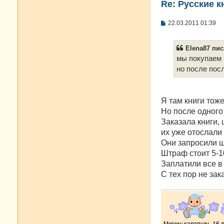
Re: Русские к
С
22.03.2011 01:39
о
о
б
Elena87 пис
щ
е
мы покупаем 
н
но после пос
и
е
Я там книги тож
Но после одного
Заказала книги, 
их уже отослали 
Они запросили ш
Штраф стоит 5-1
Заплатили все в 
С тех пор не за