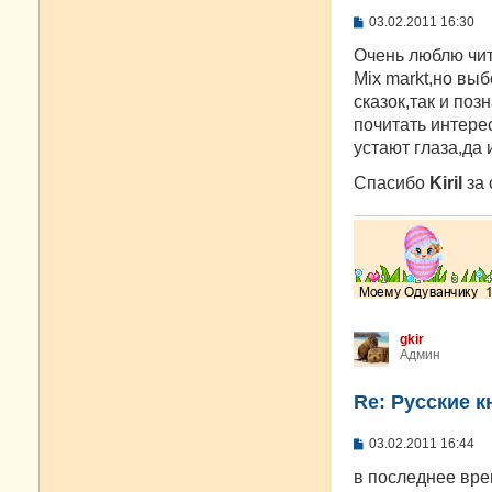
С
03.02.2011 16:30
о
о
Очень люблю чит
б
Mix markt,но вы
щ
е
сказок,так и поз
н
почитать интере
и
е
устают глаза,да 
Спасибо
Kiril
за 
gkir
Админ
Re: Русские к
С
03.02.2011 16:44
о
о
в последнее вре
б