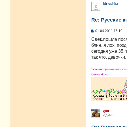
kirieshka
Re: Русские к
С
01.04.2011 16:10
о
о
Свет..пошла посм
б
блин..я лох, поз
щ
е
сегодня уже 35 
н
так что, девочки,
и
е
"У меня правильнописа
Винни -Пух
gkir
Админ