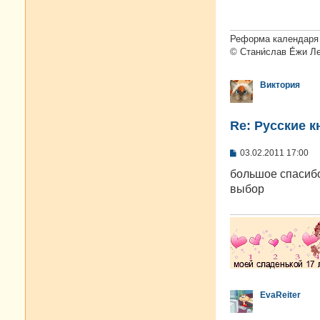
щ
е
н
и
Реформа календаря 
е
© Стани́слав Е́жи Л
Виктория
Re: Русские к
С
03.02.2011 17:00
о
о
большое спасибо
б
выбор
щ
е
н
и
е
EvaReiter