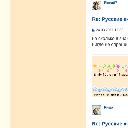
Elena87
Re: Русские к
С
24.03.2011 12:33
о
о
на сколько я зна
б
нигде не спраши
щ
е
н
и
е
Риша
Re: Русские к