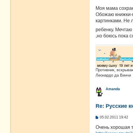
щ
е
Моя мама сохран
н
и
Обожаю книжки-м
е
картинками. Не
ребенку. Мечтаю
,но боюсь пока с
Противник, вскрыва
Леонардо да Винчи
Amanda
Re: Русские к
С
05.02.2011 19:42
о
о
Очень хорошая 
б