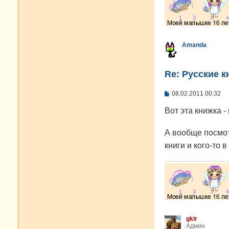
Amanda
Re: Русские к
С
08.02.2011 00:32
о
о
Вот эта книжка -
б
щ
е
А вообще посмот
н
и
книги и кого-то 
е
gkir
Админ