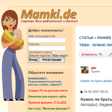
Добро пожаловать!
Имя пользователя:
СТАТЬИ
«
РАННЕЕ
Пароль:
ТЕМА :
НУЖНО ЛИ 
Запомнить меня
Ответить
Забыли пароль?
Вам сюда!!
gkir
Админ
Обратите внимание
ВНИМАНИЕ!!!
Нужно ли брать ребён
Разыскиваются русские
школы, клубы, садики!!!
Cкидка 7% на русские книги
С
24.05.2007 09:24
о
Линеечки для нашего сайта
о
Нужно ли брать
б
Правила форума. 17.11.2011
Автор(ы): Авдее
щ
Как стать "Жителем форума"?
е