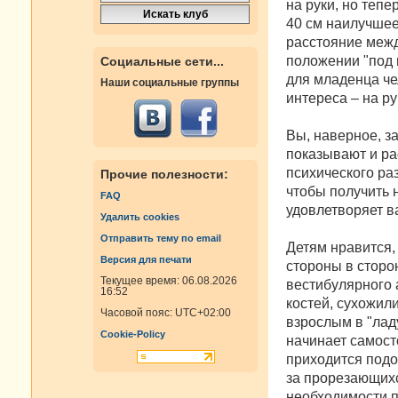
на руки, но тепе
40 см наилучшее
расстояние межд
положении "под 
Социальные сети...
для младенца че
Наши социальные группы
интереса – на ру
Вы, наверное, за
показывают и ра
психического ра
Прочие полезности:
чтобы получить
FAQ
удовлетворяет в
Удалить cookies
Отправить тему по email
Детям нравится,
Версия для печати
стороны в сторо
Текущее время: 06.08.2026
вестибулярного 
16:52
костей, сухожили
Часовой пояс:
UTC+02:00
взрослым в "ладу
Cookie-Policy
начинает самост
приходится подол
за прорезающихс
необходимости п