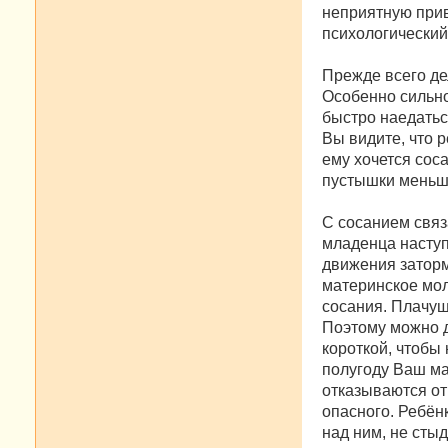
неприятную прив
психологический
Прежде всего де
Особенно сильно
быстро наедатьс
Вы видите, что р
ему хочется соса
пустышки меньше
С сосанием связ
младенца наступ
движения заторм
материнское мо
сосания. Плачущ
Поэтому можно д
короткой, чтобы 
полугоду Ваш мал
отказываются от 
опасного. Ребён
над ним, не стыд