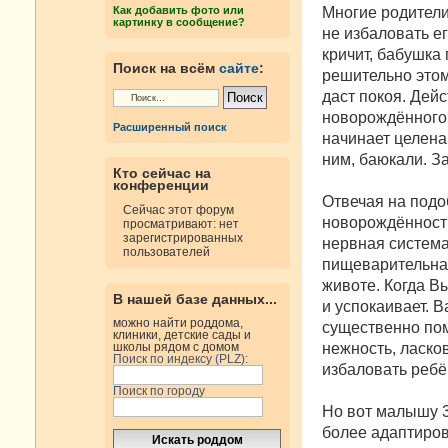
н
Многие родители
Как добавить фото или
и
картинку в сообщение?
е
не избаловать е
кричит, бабушка 
Поиск на всём
сайте
:
решительно этом
даст покоя. Дейс
новорождённого 
Расширенный поиск
начинает целенап
ним, баюкали. За
Кто сейчас на
конференции
Отвечая на подо
Сейчас этот форум
новорождённости
просматривают: нет
зарегистрированных
нервная система
пользователей
пищеварительная
животе. Когда Вы
В нашей базе данных...
и успокаивает. 
можно найти роддома,
существенно пом
клиники, детские сады и
нежность, ласко
школы рядом с домом
Поиск по индексу (PLZ):
избаловать ребё
Поиск по городу
Но вот малышу 3
более адаптиров