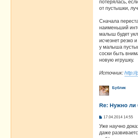
потерялась, есл
от пустышки, лу
Сначала переста
наименьший инте
малыш будет укл
исчезнет резко 
у малыша пустыш
соски быть внима
новую игрушку.
Источник:
http:/
Бублик
Re: Нужно ли 
С
17.04.2014 14:55
о
о
Уже научно доказ
б
даже развиваетс
щ