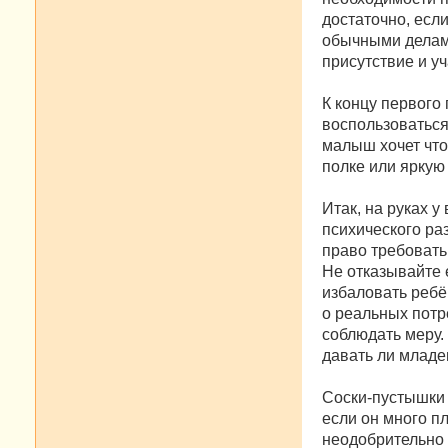
достаточно, есл
обычными делами
присутствие и уч
К концу первого 
воспользоваться
малыш хочет что
полке или яркую
Итак, на руках 
психического ра
право требовать,
Не отказывайте 
избаловать ребё
о реальных потр
соблюдать меру.
давать ли младе
Соски-пустышки 
если он много п
неодобрительно 