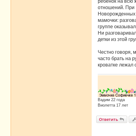
е
ребёнок на всю 
н
отношений. При 
и
е
Новорожденных р
мамочки: разгова
группе оказывал
Ни разговаривали
детки из этой гр
Честно говоря, 
часто брать на р
кроватке лежал 
Вадим 22 года
Виолетта 17 лет
Ответить