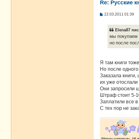
Re: Русские к
С
22.03.2011 01:39
о
о
б
Elena87 пис
щ
е
мы покупаем 
н
но после пос
и
е
Я там книги тож
Но после одного
Заказала книги, 
их уже отослали 
Они запросили ш
Штраф стоит 5-1
Заплатили все в 
С тех пор не за