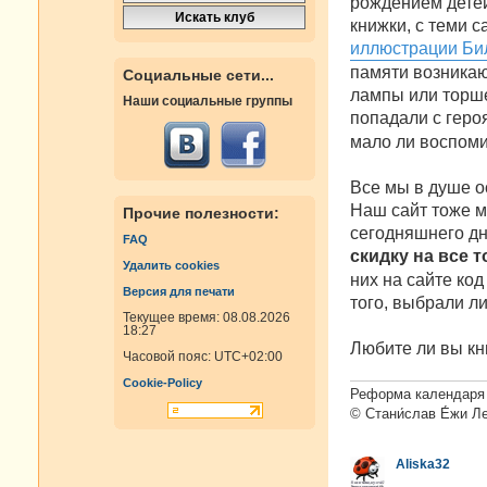
рождением детей
н
книжки, с теми с
и
е
иллюстрации Би
памяти возникаю
Социальные сети...
лампы или торшер
Наши социальные группы
попадали с гер
мало ли воспоми
Все мы в душе о
Наш сайт тоже мо
Прочие полезности:
сегодняшнего дн
FAQ
скидку на все 
Удалить cookies
них на сайте код
Версия для печати
того, выбрали ли
Текущее время: 08.08.2026
18:27
Любите ли вы кн
Часовой пояс:
UTC+02:00
Cookie-Policy
Реформа календаря 
© Стани́слав Е́жи Л
Aliska32