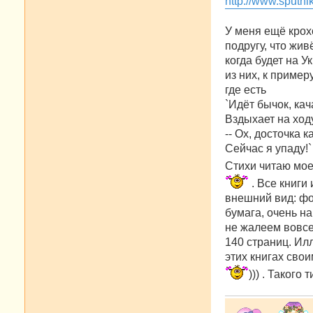
http://www.sputn
щ
е
н
У меня ещё крох
и
е
подругу, что жив
когда будет на У
из них, к пример
где есть
`Идёт бычок, кач
Вздыхает на ход
-- Ох, досточка к
Сейчас я упаду!`
Стихи читаю мое
. Все книги
внешний вид: фо
бумага, очень н
не жалеем вовсе
140 страниц. Ил
этих книгах сво
))) . Такого