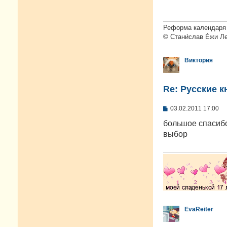
щ
е
н
и
Реформа календаря 
е
© Стани́слав Е́жи Л
Виктория
Re: Русские к
С
03.02.2011 17:00
о
о
большое спасибо
б
выбор
щ
е
н
и
е
EvaReiter