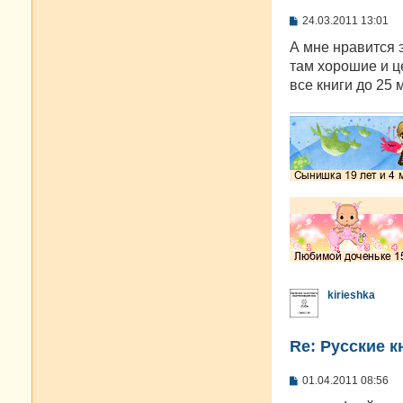
С
24.03.2011 13:01
о
о
А мне нравится э
б
там хорошие и ц
щ
е
все книги до 25 
н
и
е
kirieshka
Re: Русские к
С
01.04.2011 08:56
о