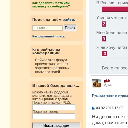
В России - прив
Как добавить фото или
картинку в сообщение?
У меня уже есть
Поиск на всём
сайте
:
2
Мне больше не 
Расширенный поиск
0
Я не хочу читат
Кто сейчас на
конференции
3
Сейчас этот форум
просматривают: нет
Всего голосо
зарегистрированных
пользователей
gkir
Админ
В нашей базе данных...
можно найти роддома,
Русские книги и журна
клиники, детские сады и
школы рядом с домом
Поиск по индексу (PLZ):
С
03.02.2011 16:03
Поиск по городу
о
о
Ни для кого не с
б
дома, нам хочет
щ
е