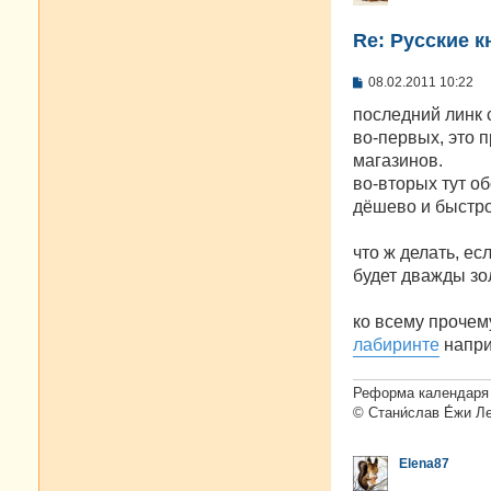
Re: Русские к
С
08.02.2011 10:22
о
о
последний линк 
б
во-первых, это п
щ
е
магазинов.
н
во-вторых тут о
и
е
дёшево и быстро
что ж делать, ес
будет дважды зо
ко всему прочем
лабиринте
напри
Реформа календаря 
© Стани́слав Е́жи Л
Elena87