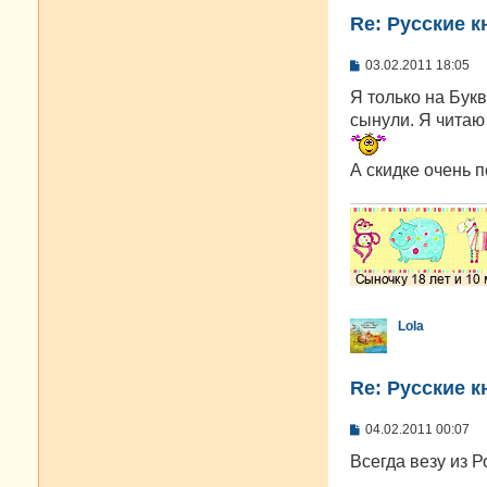
Re: Русские к
С
03.02.2011 18:05
о
о
Я только на Букв
б
сынули. Я читаю 
щ
е
н
А скидке очень п
и
е
Lola
Re: Русские к
С
04.02.2011 00:07
о
о
Всегда везу из 
б