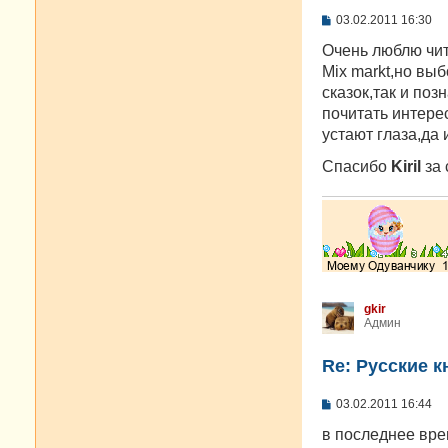
С
03.02.2011 16:30
о
о
Очень люблю чит
б
Mix markt,но вы
щ
е
сказок,так и поз
н
почитать интере
и
е
устают глаза,да 
Спасибо
Kiril
за 
gkir
Админ
Re: Русские к
С
03.02.2011 16:44
о
о
в последнее вре
б