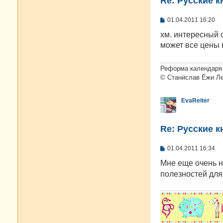
Re: Русские к
С
01.04.2011 16:20
о
о
хм. интересный с
б
может все цены
щ
е
н
и
Реформа календаря 
е
© Стани́слав Е́жи Л
EvaReiter
Re: Русские к
С
01.04.2011 16:34
о
о
Мне еще очень 
б
полезностей для 
щ
е
н
и
е