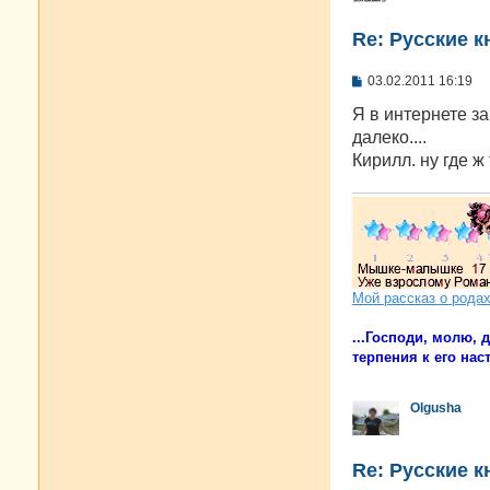
Re: Русские к
С
03.02.2011 16:19
о
о
Я в интернете за
б
далеко....
щ
е
Кирилл. ну где ж
н
и
е
Мой рассказ о рода
...Господи, молю,
терпения к его наст
Olgusha
Re: Русские к