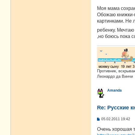
щ
е
Моя мама сохран
н
и
Обожаю книжки-м
е
картинками. Не
ребенку. Мечтаю
,но боюсь пока с
Противник, вскрыва
Леонардо да Винчи
Amanda
Re: Русские к
С
05.02.2011 19:42
о
о
Очень хорошая 
б