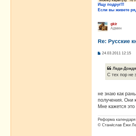
Ищу подруг!!!
Если вы живете ряд
gkir
Админ
Re: Русские к
С
24.03.2011 12:15
о
о
б
Леди-Дождя 
щ
е
С тех пор не 
н
и
е
не знаю как ран
получения. Они к
Мне кажется это
Реформа календаря 
© Стани́слав Е́жи Л