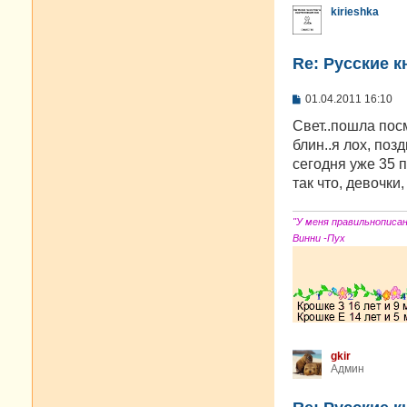
kirieshka
Re: Русские к
С
01.04.2011 16:10
о
о
Свет..пошла посм
б
блин..я лох, поз
щ
е
сегодня уже 35 
н
так что, девочки,
и
е
"У меня правильнописа
Винни -Пух
gkir
Админ