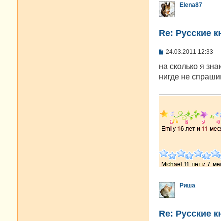
Elena87
Re: Русские к
С
24.03.2011 12:33
о
о
на сколько я зна
б
нигде не спраши
щ
е
н
и
е
Риша
Re: Русские к