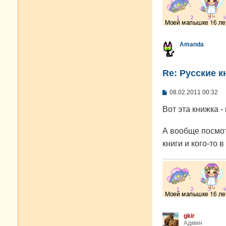
Amanda
Re: Русские к
С
08.02.2011 00:32
о
о
Вот эта книжка -
б
щ
е
А вообще посмот
н
и
книги и кого-то 
е
gkir
Админ