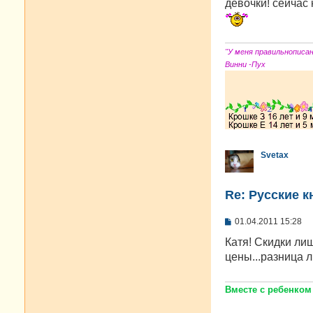
о
девочки! сейчас 
б
щ
е
н
и
"У меня правильнописа
е
Винни -Пух
Svetax
Re: Русские к
С
01.04.2011 15:28
о
о
Катя! Скидки ли
б
цены...разница 
щ
е
н
и
Вместе с ребенком
е