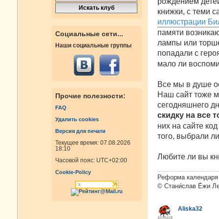
рождением детей
н
книжки, с теми с
и
е
иллюстрации Би
памяти возникаю
Социальные сети...
лампы или торшер
Наши социальные группы
попадали с гер
мало ли воспоми
Все мы в душе о
Наш сайт тоже мо
Прочие полезности:
сегодняшнего дн
FAQ
скидку на все 
Удалить cookies
них на сайте код
Версия для печати
того, выбрали ли
Текущее время: 07.08.2026
18:10
Любите ли вы кн
Часовой пояс:
UTC+02:00
Cookie-Policy
Реформа календаря 
© Стани́слав Е́жи Л
Aliska32