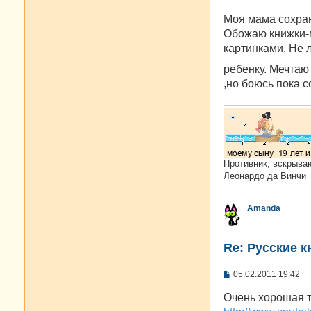
щ
е
Моя мама сохран
н
и
Обожаю книжки-м
е
картинками. Не
ребенку. Мечтаю
,но боюсь пока с
Противник, вскрыва
Леонардо да Винчи
Amanda
Re: Русские к
С
05.02.2011 19:42
о
о
Очень хорошая 
б