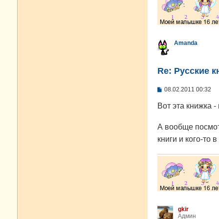
Amanda
Re: Русские к
С
08.02.2011 00:32
о
о
Вот эта книжка -
б
щ
е
А вообще посмот
н
и
книги и кого-то 
е
gkir
Админ