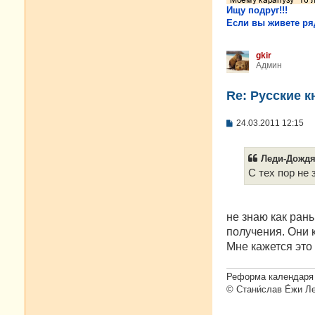
Ищу подруг!!!
Если вы живете ряд
gkir
Админ
Re: Русские к
С
24.03.2011 12:15
о
о
б
Леди-Дождя 
щ
е
С тех пор не 
н
и
е
не знаю как ран
получения. Они к
Мне кажется это
Реформа календаря 
© Стани́слав Е́жи Л