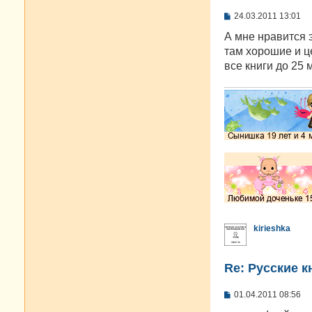
С
24.03.2011 13:01
о
о
А мне нравится э
б
там хорошие и ц
щ
е
все книги до 25 
н
и
е
kirieshka
Re: Русские к
С
01.04.2011 08:56
о