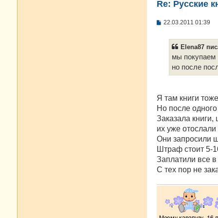
Re: Русские к
С
22.03.2011 01:39
о
о
б
Elena87 пис
щ
е
мы покупаем 
н
но после пос
и
е
Я там книги тож
Но после одного
Заказала книги, 
их уже отослали 
Они запросили ш
Штраф стоит 5-1
Заплатили все в 
С тех пор не за