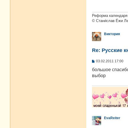
щ
е
н
и
Реформа календаря 
е
© Стани́слав Е́жи Л
Виктория
Re: Русские к
С
03.02.2011 17:00
о
о
большое спасибо
б
выбор
щ
е
н
и
е
EvaReiter