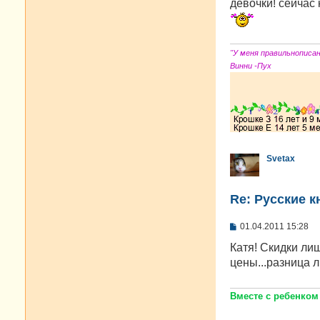
о
девочки! сейчас 
б
щ
е
н
и
"У меня правильнописа
е
Винни -Пух
Svetax
Re: Русские к
С
01.04.2011 15:28
о
о
Катя! Скидки ли
б
цены...разница 
щ
е
н
и
Вместе с ребенком
е