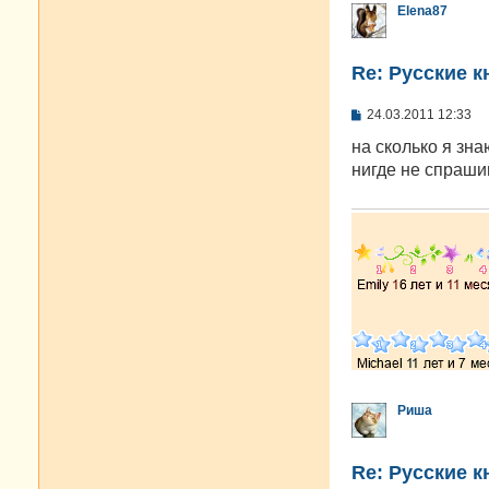
Elena87
Re: Русские к
С
24.03.2011 12:33
о
о
на сколько я зна
б
нигде не спраши
щ
е
н
и
е
Риша
Re: Русские к