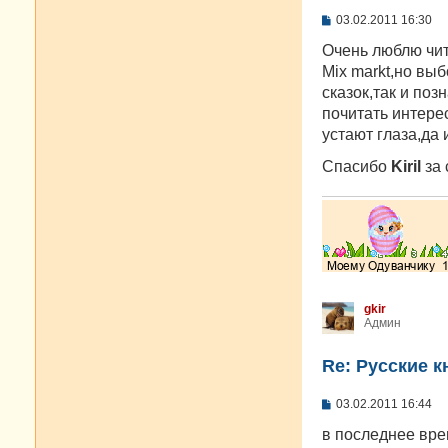
С
03.02.2011 16:30
о
о
Очень люблю чит
б
Mix markt,но вы
щ
е
сказок,так и поз
н
почитать интере
и
е
устают глаза,да 
Спасибо
Kiril
за 
gkir
Админ
Re: Русские к
С
03.02.2011 16:44
о
о
в последнее вре
б