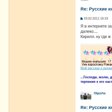
Re: Русские к
С
03.02.2011 16:19
о
о
Я в интернете за
б
далеко....
щ
е
Кирилл. ну где ж
н
и
е
Мой рассказ о рода
...Господи, молю,
терпения к его наст
Olgusha
Re: Русские к