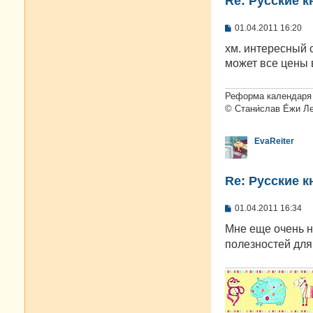
Re: Русские к
С
01.04.2011 16:20
о
о
хм. интересный с
б
может все цены
щ
е
н
и
Реформа календаря 
е
© Стани́слав Е́жи Л
EvaReiter
Re: Русские к
С
01.04.2011 16:34
о
о
Мне еще очень 
б
полезностей для 
щ
е
н
и
е