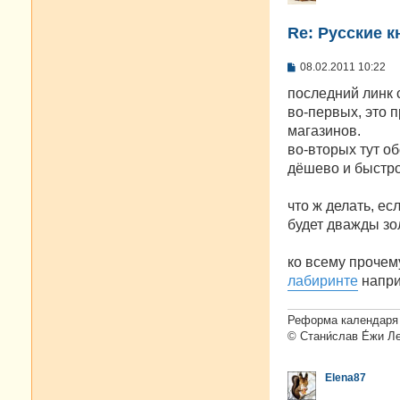
Re: Русские к
С
08.02.2011 10:22
о
о
последний линк 
б
во-первых, это п
щ
е
магазинов.
н
во-вторых тут о
и
е
дёшево и быстро
что ж делать, ес
будет дважды зо
ко всему прочем
лабиринте
напри
Реформа календаря 
© Стани́слав Е́жи Л
Elena87