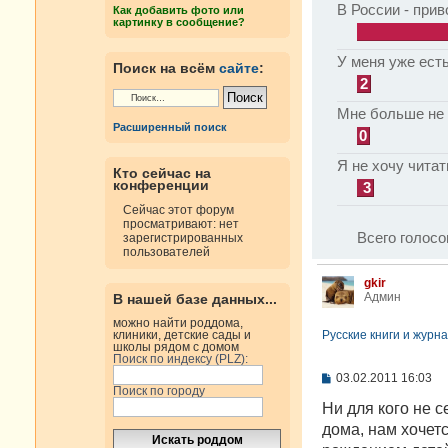
В России - прив
Как добавить фото или
картинку в сообщение?
У меня уже есть
Поиск на всём
сайте
:
2
Мне больше не 
Расширенный поиск
0
Я не хочу читат
Кто сейчас на
конференции
3
Сейчас этот форум
просматривают: нет
Всего голосо
зарегистрированных
пользователей
gkir
Админ
В нашей базе данных...
можно найти роддома,
Русские книги и журна
клиники, детские сады и
школы рядом с домом
Поиск по индексу (PLZ):
С
03.02.2011 16:03
Поиск по городу
о
о
Ни для кого не с
б
дома, нам хочет
щ
е