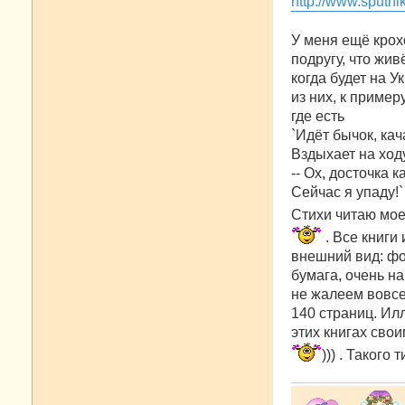
http://www.sputn
щ
е
н
У меня ещё крох
и
е
подругу, что жив
когда будет на У
из них, к пример
где есть
`Идёт бычок, кач
Вздыхает на ход
-- Ох, досточка к
Сейчас я упаду!`
Стихи читаю мое
. Все книги
внешний вид: фо
бумага, очень н
не жалеем вовсе
140 страниц. Ил
этих книгах сво
))) . Такого