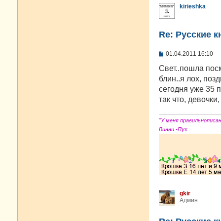
kirieshka
Re: Русские к
С
01.04.2011 16:10
о
о
Свет..пошла посм
б
блин..я лох, поз
щ
е
сегодня уже 35 
н
так что, девочки,
и
е
"У меня правильнописа
Винни -Пух
gkir
Админ