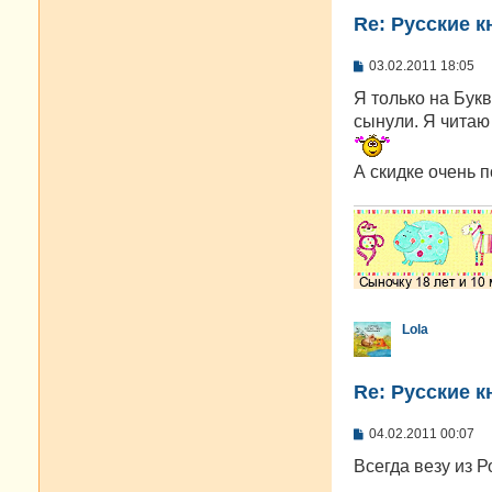
Re: Русские к
С
03.02.2011 18:05
о
о
Я только на Букв
б
сынули. Я читаю 
щ
е
н
А скидке очень п
и
е
Lola
Re: Русские к
С
04.02.2011 00:07
о
о
Всегда везу из 
б