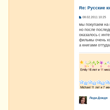
Re: Русские к
С
08.02.2011 10:25
о
о
мы покупаем на 
б
но после последн
щ
е
оказалось с инте
н
фильмы очень хо
и
е
а книгами оттуд
Леди-Дождя