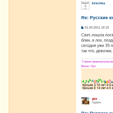
kirieshka
Re: Русские к
С
01.04.2011 16:10
о
о
Свет..пошла посм
б
блин..я лох, поз
щ
е
сегодня уже 35 
н
так что, девочки,
и
е
"У меня правильнописа
Винни -Пух
gkir
Админ