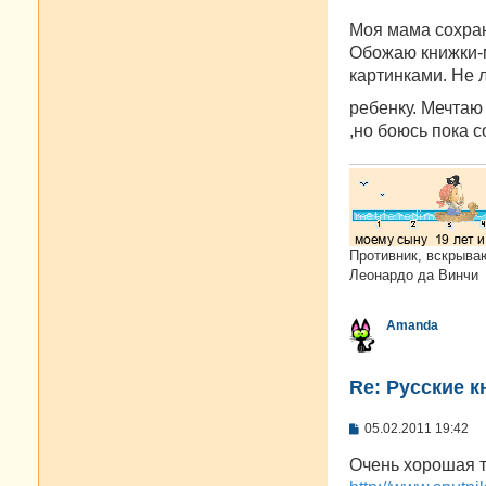
щ
е
Моя мама сохран
н
и
Обожаю книжки-м
е
картинками. Не
ребенку. Мечтаю
,но боюсь пока с
Противник, вскрыва
Леонардо да Винчи
Amanda
Re: Русские к
С
05.02.2011 19:42
о
о
Очень хорошая 
б