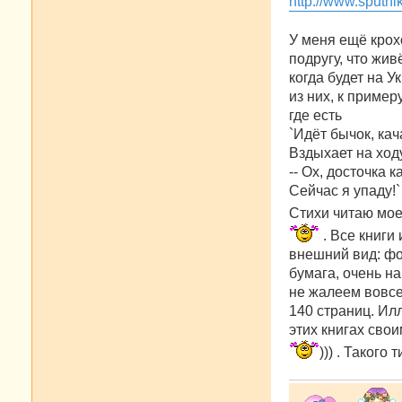
http://www.sputn
щ
е
н
У меня ещё крох
и
е
подругу, что жив
когда будет на У
из них, к пример
где есть
`Идёт бычок, кач
Вздыхает на ход
-- Ох, досточка к
Сейчас я упаду!`
Стихи читаю мое
. Все книги
внешний вид: фо
бумага, очень н
не жалеем вовсе
140 страниц. Ил
этих книгах сво
))) . Такого