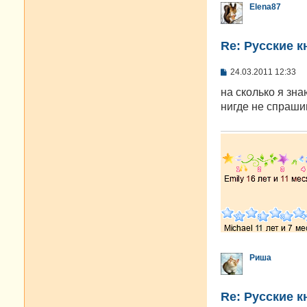
Elena87
Re: Русские к
С
24.03.2011 12:33
о
о
на сколько я зна
б
нигде не спраши
щ
е
н
и
е
Риша
Re: Русские к