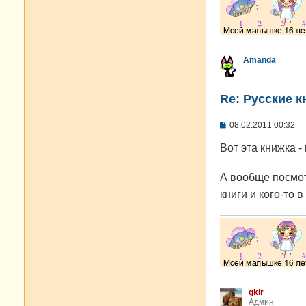
Amanda
Re: Русские к
С
08.02.2011 00:32
о
о
Вот эта книжка -
б
щ
е
А вообще посмот
н
и
книги и кого-то 
е
gkir
Админ