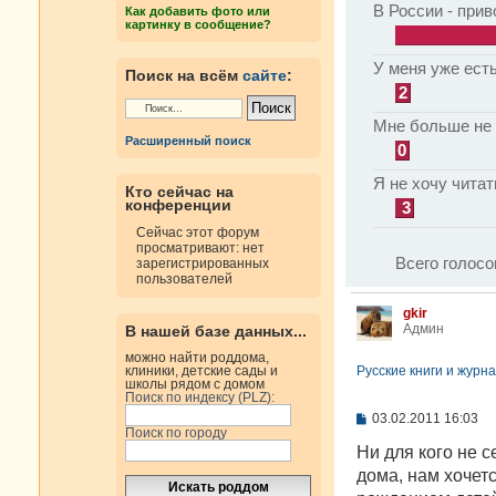
В России - прив
Как добавить фото или
картинку в сообщение?
У меня уже есть
Поиск на всём
сайте
:
2
Мне больше не 
Расширенный поиск
0
Я не хочу читат
Кто сейчас на
конференции
3
Сейчас этот форум
просматривают: нет
Всего голосо
зарегистрированных
пользователей
gkir
Админ
В нашей базе данных...
можно найти роддома,
Русские книги и журна
клиники, детские сады и
школы рядом с домом
Поиск по индексу (PLZ):
С
03.02.2011 16:03
Поиск по городу
о
о
Ни для кого не с
б
дома, нам хочет
щ
е