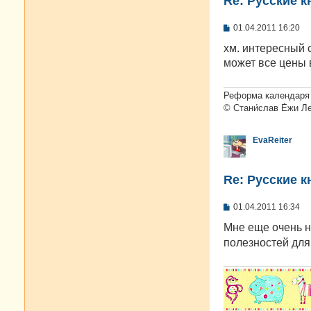
Re: Русские к
С
01.04.2011 16:20
о
о
хм. интересный с
б
может все цены
щ
е
н
и
Реформа календаря 
е
© Стани́слав Е́жи Л
EvaReiter
Re: Русские к
С
01.04.2011 16:34
о
о
Мне еще очень 
б
полезностей для 
щ
е
н
и
е