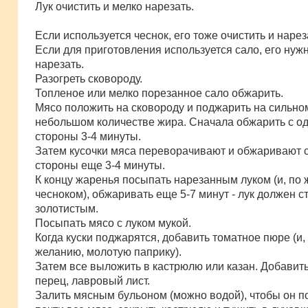
Лук очистить и мелко нарезать.
Если используется чеснок, его тоже очистить и нарез
Если для приготовления используется сало, его нуж
нарезать.
Разогреть сковороду.
Топленое или мелко порезанное сало обжарить.
Мясо положить на сковороду и поджарить на сильно
небольшом количестве жира. Сначала обжарить с о
стороны 3-4 минуты.
Затем кусочки мяса переворачивают и обжаривают с
стороны еще 3-4 минуты.
К концу жаренья посыпать нарезанным луком (и, по
чесноком), обжаривать еще 5-7 минут - лук должен с
золотистым.
Посыпать мясо с луком мукой.
Когда куски поджарятся, добавить томатное пюре (и,
желанию, молотую паприку).
Затем все выложить в кастрюлю или казан. Добавить
перец, лавровый лист.
Залить мясным бульоном (можно водой), чтобы он 