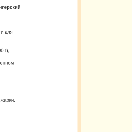
нгерский
ти для
 г),
венном
 жарки,