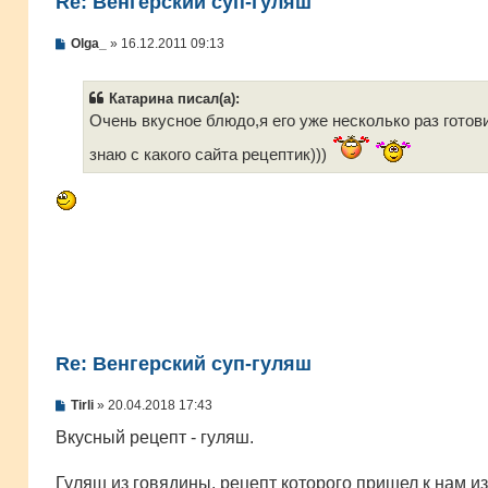
Re: Венгерский суп-гуляш
С
Olga_
»
16.12.2011 09:13
о
о
б
Катарина писал(а):
щ
е
Очень вкусное блюдо,я его уже несколько раз гото
н
и
знаю с какого сайта рецептик)))
е
Re: Венгерский суп-гуляш
С
Tirli
»
20.04.2018 17:43
о
о
Вкусный рецепт - гуляш.
б
щ
е
Гуляш из говядины, рецепт которого пришел к нам из