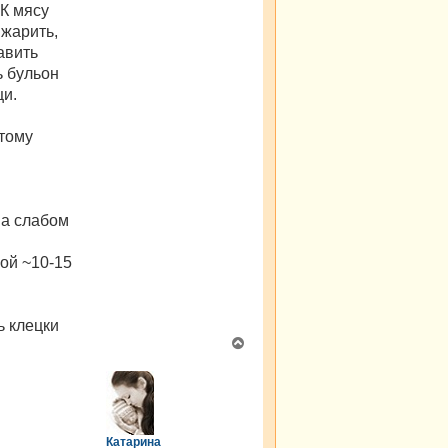
К мясу
 жарить,
авить
ь бульон
щи.
этому
на слабом
ой ~10-15
ь клецки
В
е
р
н
у
т
ь
Катарина