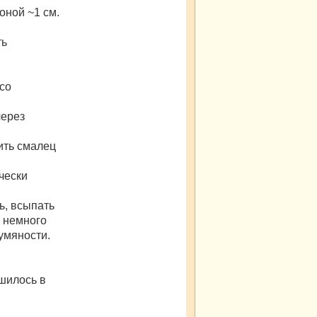
оной ~1 см.
ть
со
через
ить смалец
ически
ь, всыпать
ь немного
умяности.
ушилось в