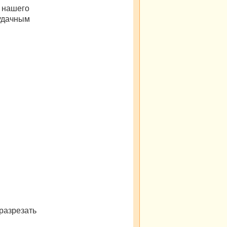
м нашего
 удачным
разрезать