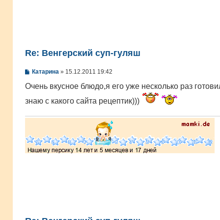
Re: Венгерский суп-гуляш
С
Катарина
»
15.12.2011 19:42
о
о
Очень вкусное блюдо,я его уже несколько раз готов
б
щ
знаю с какого сайта рецептик)))
е
н
и
е