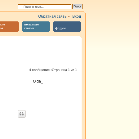
Обратная связь
•
Вход
кие
полезные
бы
статьи
форум
иренный поиск
4 сообщения •Страница
1
из
1
Olga_