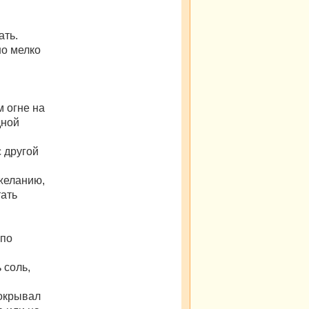
ать.
но мелко
м огне на
дной
 другой
 желанию,
тать
 по
 соль,
покрывал