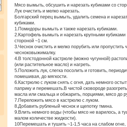
Мясо вымыть, обсушить и нарезать кубиками со стор
Лук очистить и мелко нарезать.
Болгарский перец вымыть, удалить семена и нареза
кубиками.
1.Помидоры вымыть и также нарезать кубиками.
2.Картофель вымыть и нарезать крупными кубиками 
стороной ~1 см.
3.Чеснок очистить и мелко порубить или пропустить 
чесноковыжималку.
4.В толстодонной кастрюле (можно чугунной) растоп
(или растительное масло) и нагреть.
5.Положить лук, слегка посолить и готовить, период
помешивая, до мягкости.
6.Кастрюлю с луком снять с огня, дать немного остыт
паприку и перемешать.В чистой сковороде разогрет
масла или смальца и обжарить, порциями, мясо до р
7.Переложить мясо в кастрюлю с луком.
8.Добавить рубленый чеснок и щепотку тмина.
9.Влить немного воды (чтобы мясо не варилось, а т
малом количестве жидкости).
10Перемешать и тушить ~1-1,5 часа на слабом огне,