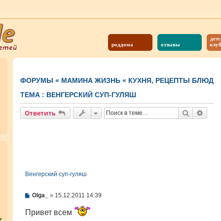
детс
роддома
отзывы
клу
ФОРУМЫ
«
МАМИНА ЖИЗНЬ
«
КУХНЯ, РЕЦЕПТЫ БЛЮД
ТЕМА :
ВЕНГЕРСКИЙ СУП-ГУЛЯШ
Поиск
Расш
Ответить
Венгерский суп-гуляш
С
Olga_
»
15.12.2011 14:39
о
о
Привет всем
б
?