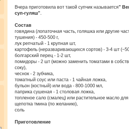
щ
е
Вчера приготовила вот такой супчик называется
" Ве
н
суп-гуляш"
.
и
е
Состав
говядина (лопаточная часть, голяшка или другие час
тушения) - 450-500 г,
лук репчатый - 1 крупная шт,
картофель (неразваривающихся сортов) - 3-4 шт (~500
болгарский перец - 1-2 шт,
помидоры - 2 шт (можно заменить томатами в собст
соку),
чеснок - 2 зубчика,
томатный соус или паста - 1 чайная ложка,
бульон (костный) или вода - 800-1000 мл,
.
паприка сушеная - 1 столовая ложка,
топленое сало (смалец) или растительное масло для
щепотка тмина (по желанию),
соль
Приготовление