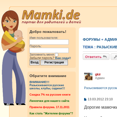
Добро пожаловать!
Имя пользователя:
ФОРУМЫ
«
АДМИ
Пароль:
ТЕМА :
РАЗЫСКИВ
Запомнить меня
Ответить
Забыли пароль?
Вам сюда!!
gkir
Обратите внимание
Админ
ВНИМАНИЕ!!!
Разыскиваются русские
Разыскиваются русски
школы, клубы, садики!!!
Cкидка 7% на русские книги
С
13.03.2012 23:10
Линеечки для нашего сайта
о
о
Дорогие мамочки
Правила форума. 17.11.2011
б
Как стать "Жителем форума"?
щ