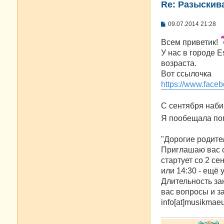
Re: Разыскива
С
09.07.2014 21:28
о
о
Всем приветик!
б
щ
У нас в городе 
е
возраста.
н
и
Вот ссылочка
е
https://www.fac
С сентября наби
Я пообещала по
"Дорогие родите
Приглашаю вас с 
стартует со 2 се
или 14:30 - ещё у
Длительность за
вас вопросы и за
info[at]musikmae