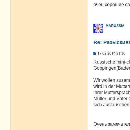
о
очен хорошие са
б
щ
е
н
и
MARUSSIA
е
Re: Разыскива
С
17.02.2014 21:16
о
о
Russische mini-c
б
Goppingen(Baden
щ
е
н
Wir wollen zusam
и
е
wird in der Mutte
ihrer Muttersprac
Mütter und Väter 
sich austauschen
Очень замечател