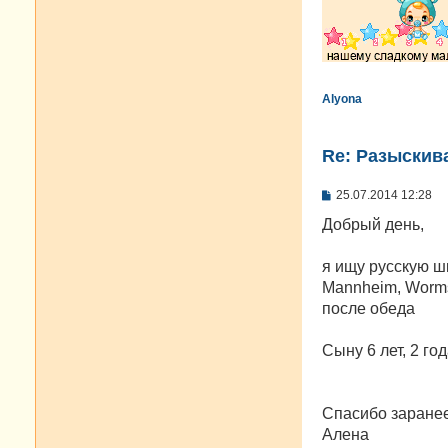
Alyona
Re: Разыскива
С
25.07.2014 12:28
о
о
Добрый день,
б
щ
е
я ищу русскую ш
н
Mannheim, Worms,
и
е
после обеда
Сыну 6 лет, 2 г
Спасибо заранее
Алена