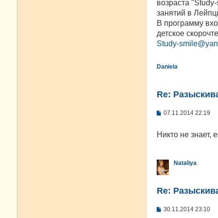
возраста "Study
и
е
занятий в Лейпци
В программу вхо
детское скорочт
Study-smile@yan
Daniela
Re: Разыскива
С
07.11.2014 22:19
о
о
б
Никто не знает, 
щ
е
н
и
Nataliya
е
Re: Разыскива
С
30.11.2014 23:10
о