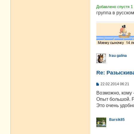
Добавлено спустя 1
группа в русском
frau galina
Re: Разыскива
С
22.02.2014 06:21
о
о
Возможно, кому -
б
Опыт большой. Р
щ
е
Это очень удобн
н
и
е
Barsik85