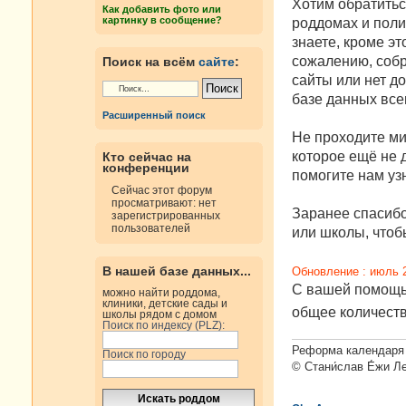
е
Хотим обратитьс
Как добавить фото или
н
картинку в сообщение?
роддомах и поли
и
е
знаете, кроме эт
сожалению, собр
Поиск на всём
сайте
:
сайты или нет д
базе данных все
Расширенный поиск
Не проходите ми
которое ещё не д
Кто сейчас на
конференции
помогите нам узн
Сейчас этот форум
просматривают: нет
Заранее спасибо
зарегистрированных
пользователей
или школы, чтобы
В нашей базе данных...
Обновление : июль 
С вашей помощью
можно найти роддома,
клиники, детские сады и
общее количест
школы рядом с домом
Поиск по индексу (PLZ):
Реформа календаря 
Поиск по городу
© Стани́слав Е́жи Л