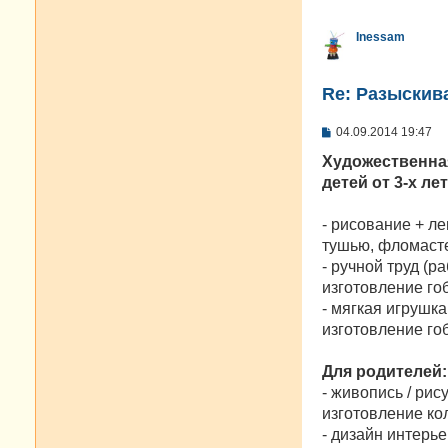
Inessam
Re: Разыскива
С
04.09.2014 19:47
о
о
Художественна
б
детей от 3-х ле
щ
е
н
- рисование + л
и
е
тушью, фломасте
- ручной труд (
изготовление го
- мягкая игрушк
изготовление гоб
Для родителей:
- живопись / рис
изготовление ко
- дизайн интерь