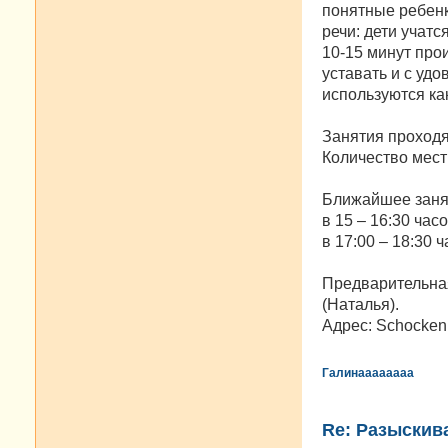
понятные ребенк
речи: дети учатс
10-15 минут про
уставать и с уд
используются как
Занятия проходят
Количество мест 
Ближайшее занят
в 15 – 16:30 часо
в 17:00 – 18:30 ча
Предварительная
(Наталья).
Адрес: Schockenri
Галинаааааааа
Re: Разыскива