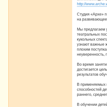
http://www.arche.w
Студия «Архе» п
на развивающее 
Мы предлагаем 
театральных пос
кукольных спект
узнают важные ж
плохим поступка
неуверенность, 
Во время заняти
достигается цел
результатов обу
В применяемых п
способностей де
раннего, средне
В обучении дете