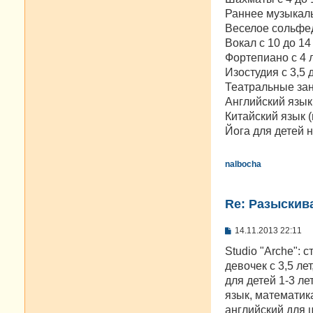
Раннее музыкаль
Веселое сольфед
Вокал с 10 до 14
Фортепиано с 4 ле
Изостудия с 3,5 
Театральные заня
Английский язык 
Китайский язык (
Йога для детей н
nalbocha
Re: Разыскива
С
14.11.2013 22:11
о
о
Studio "Arche": 
б
девочек с 3,5 ле
щ
е
для детей 1-3 ле
н
язык, математика
и
е
английский для 