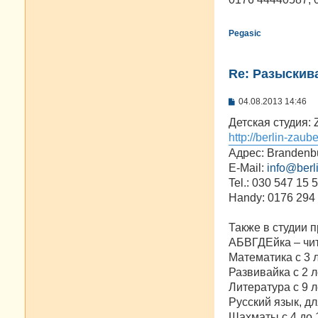
н
и
е
Pegasic
Re: Разыскива
С
04.08.2013 14:46
о
о
Детская студия: 
б
http://berlin-zaub
щ
е
Адрес: Brandenbu
н
E-Mail:
info@berl
и
е
Tel.: 030 547 15 
Handy: 0176 294
Также в студии 
АБВГДЕйка – чит
Математика с 3 
Развивайка с 2 л
Литература с 9 л
Русский язык, дл
Шахматы с 4 до 