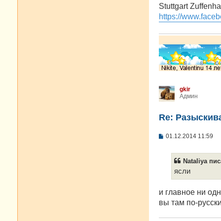
о
Stuttgart Zuffenh
б
https://www.faceb
щ
е
н
и
е
gkir
Админ
Re: Разыскива
С
01.12.2014 11:59
о
о
б
Nataliya пис
щ
е
ясли
н
и
е
и главное ни одн
вы там по-русск