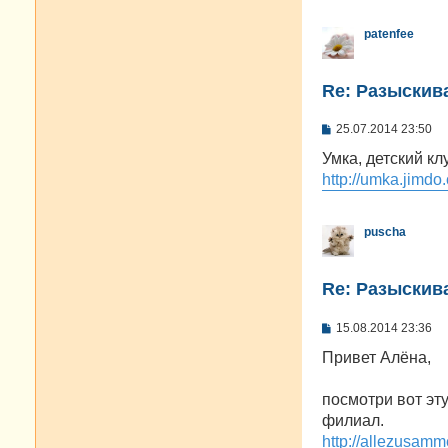
patenfee
Re: Разыскива
С
25.07.2014 23:50
о
о
Умка, детский к
б
http://umka.jimdo
щ
е
н
и
puscha
е
Re: Разыскива
С
15.08.2014 23:36
о
о
Привет Алёна,
б
щ
е
посмотри вот эту
н
филиал.
и
е
http://allezusamm