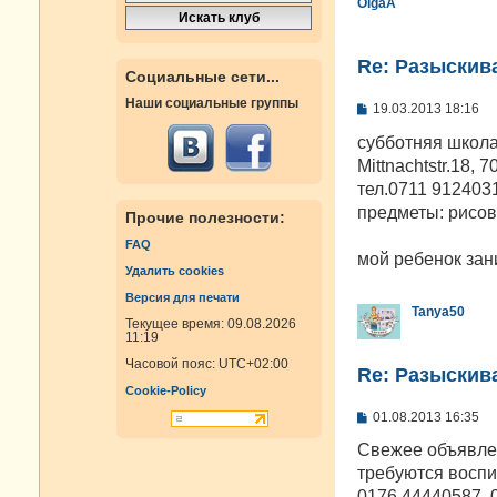
OlgaA
Re: Разыскива
Социальные сети...
Наши социальные группы
С
19.03.2013 18:16
о
о
субботняя школа
б
Mittnachtstr.18, 7
щ
е
тел.0711 912403
н
предметы: рисов
Прочие полезности:
и
е
FAQ
мой ребенок зан
Удалить cookies
Версия для печати
Tanya50
Текущее время: 09.08.2026
11:19
Часовой пояс:
UTC+02:00
Re: Разыскива
Cookie-Policy
С
01.08.2013 16:35
о
о
Свежее объявлен
б
требуются воспи
щ
е
0176 44440587, 