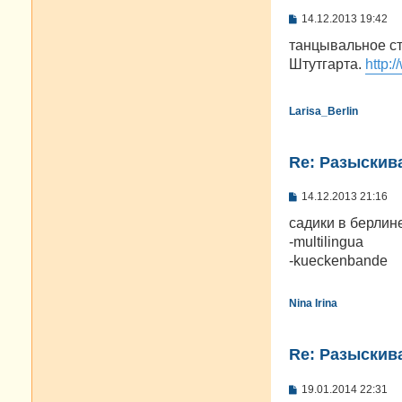
С
14.12.2013 19:42
о
о
танцывальное ст
б
Штутгарта.
http:
щ
е
н
и
Larisa_Berlin
е
Re: Разыскива
С
14.12.2013 21:16
о
о
садики в берлин
б
-multilingua
щ
е
-kueckenbande
н
и
е
Nina Irina
Re: Разыскива
С
19.01.2014 22:31
о