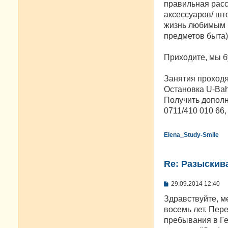
правильная расс
аксессуаров/ шт
жизнь любимым в
предметов быта)
Приходите, мы б
Занятия проходят 
Остановка U-Bahn
Получить дополн
0711/410 010 66,
Elena_Study-Smile
Re: Разыскива
С
29.09.2014 12:40
о
о
Здравствуйте, м
б
восемь лет. Пер
щ
е
пребывания в Ге
н