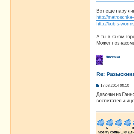
Вот еще пару ли
http://matroschka
http://kubis-worm
А ты в каком го
Может познакоми
Лисичка
Re: Разыскива
С
17.08.2014 00:10
о
о
Девочки из Ганно
б
воспитательнице
щ
е
н
и
е