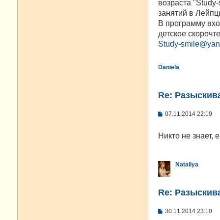
возраста "Study
и
е
занятий в Лейпци
В программу вхо
детское скорочт
Study-smile@yan
Daniela
Re: Разыскива
С
07.11.2014 22:19
о
о
б
Никто не знает, 
щ
е
н
и
Nataliya
е
Re: Разыскива
С
30.11.2014 23:10
о