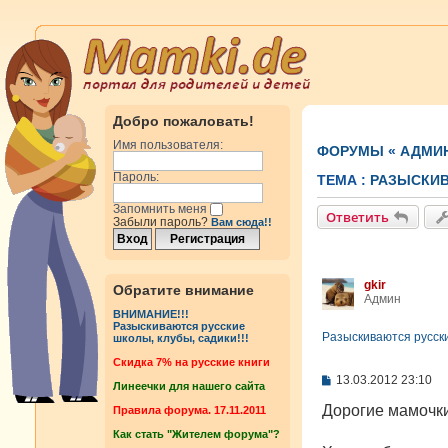
Добро пожаловать!
Имя пользователя:
ФОРУМЫ
«
АДМИ
Пароль:
ТЕМА :
РАЗЫСКИВ
Запомнить меня
Ответить
Забыли пароль?
Вам сюда!!
gkir
Обратите внимание
Админ
ВНИМАНИЕ!!!
Разыскиваются русские
Разыскиваются русски
школы, клубы, садики!!!
Cкидка 7% на русские книги
С
13.03.2012 23:10
Линеечки для нашего сайта
о
о
Дорогие мамочки
Правила форума. 17.11.2011
б
Как стать "Жителем форума"?
щ