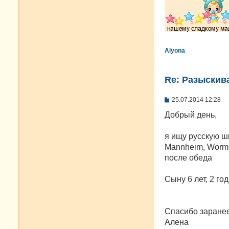
Alyona
Re: Разыскива
С
25.07.2014 12:28
о
о
Добрый день,
б
щ
е
я ищу русскую ш
н
Mannheim, Worms,
и
е
после обеда
Сыну 6 лет, 2 г
Спасибо заранее
Алена