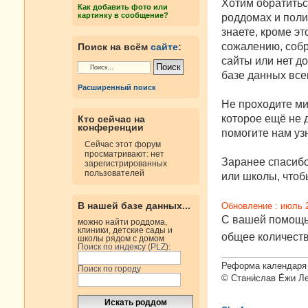
е
Хотим обратитьс
Как добавить фото или
н
картинку в сообщение?
роддомах и поли
и
е
знаете, кроме эт
сожалению, собр
Поиск на всём
сайте
:
сайты или нет д
базе данных все
Расширенный поиск
Не проходите ми
которое ещё не д
Кто сейчас на
конференции
помогите нам узн
Сейчас этот форум
просматривают: нет
Заранее спасибо
зарегистрированных
пользователей
или школы, чтобы
В нашей базе данных...
Обновление : июль 
С вашей помощью
можно найти роддома,
клиники, детские сады и
общее количест
школы рядом с домом
Поиск по индексу (PLZ):
Реформа календаря 
Поиск по городу
© Стани́слав Е́жи Л