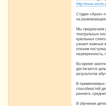
http://www.arche.w
Студия «Архе» п
на развивающее 
Мы предлагаем 
театральных пос
кукольных спект
узнают важные ж
плохим поступка
неуверенность, 
Во время заняти
достигается цел
результатов обу
В применяемых п
способностей де
раннего, средне
В обучении дете