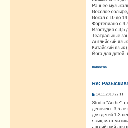
Раннее музыкаль
Веселое сольфед
Вокал с 10 до 14
Фортепиано с 4 ле
Изостудия с 3,5 
Театральные заня
Английский язык 
Китайский язык (
Йога для детей н
nalbocha
Re: Разыскива
С
14.11.2013 22:11
о
о
Studio "Arche": 
б
девочек с 3,5 ле
щ
е
для детей 1-3 ле
н
язык, математика
и
е
английский для 