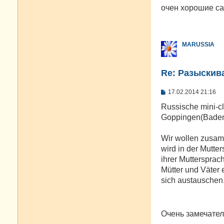
о
очен хорошие са
б
щ
е
н
и
MARUSSIA
е
Re: Разыскива
С
17.02.2014 21:16
о
о
Russische mini-c
б
Goppingen(Baden
щ
е
н
Wir wollen zusam
и
е
wird in der Mutte
ihrer Muttersprac
Mütter und Väter 
sich austauschen
Очень замечател