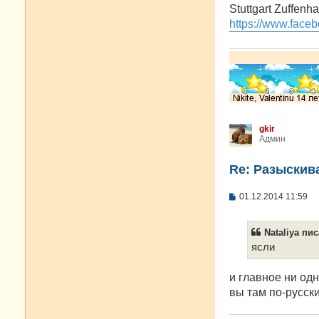
о
Stuttgart Zuffenh
б
https://www.faceb
щ
е
н
и
е
gkir
Админ
Re: Разыскива
С
01.12.2014 11:59
о
о
б
Nataliya пис
щ
е
ясли
н
и
е
и главное ни одн
вы там по-русск