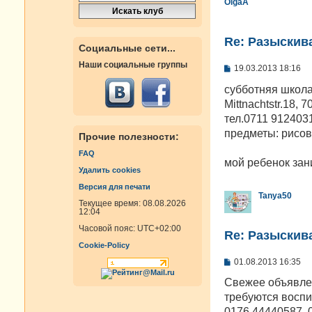
OlgaA
Re: Разыскива
Социальные сети...
Наши социальные группы
С
19.03.2013 18:16
о
о
субботняя школа
б
Mittnachtstr.18, 7
щ
е
тел.0711 912403
н
предметы: рисов
Прочие полезности:
и
е
FAQ
мой ребенок зан
Удалить cookies
Версия для печати
Tanya50
Текущее время: 08.08.2026
12:04
Часовой пояс:
UTC+02:00
Re: Разыскива
Cookie-Policy
С
01.08.2013 16:35
о
о
Свежее объявлен
б
требуются воспи
щ
е
0176 44440587, 