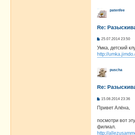
patenfee
Re: Разыскива
С
25.07.2014 23:50
о
о
Умка, детский к
б
http://umka.jimdo
щ
е
н
и
puscha
е
Re: Разыскива
С
15.08.2014 23:36
о
о
Привет Алёна,
б
щ
е
посмотри вот эту
н
филиал.
и
е
http://allezusamm