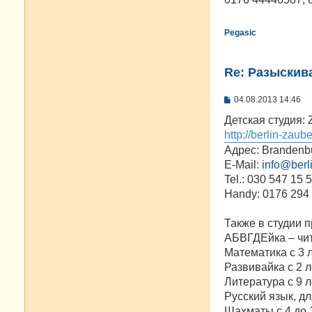
н
и
е
Pegasic
Re: Разыскива
С
04.08.2013 14:46
о
о
Детская студия: 
б
http://berlin-zaub
щ
е
Адрес: Brandenbu
н
E-Mail:
info@berl
и
е
Tel.: 030 547 15 
Handy: 0176 294
Также в студии 
АБВГДЕйка – чит
Математика с 3 
Развивайка с 2 л
Литература с 9 л
Русский язык, дл
Шахматы с 4 до 