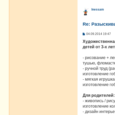
Inessam
Re: Разыскива
С
04.09.2014 19:47
о
о
Художественна
б
детей от 3-х ле
щ
е
н
- рисование + л
и
е
тушью, фломасте
- ручной труд (
изготовление го
- мягкая игрушк
изготовление гоб
Для родителей:
- живопись / рис
изготовление ко
- дизайн интерь