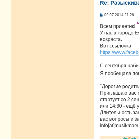
Re: Разыскива
С
09.07.2014 21:28
о
о
Всем приветик!
б
щ
У нас в городе 
е
возраста.
н
и
Вот ссылочка
е
https://www.fac
С сентября наби
Я пообещала по
"Дорогие родите
Приглашаю вас с 
стартует со 2 се
или 14:30 - ещё у
Длительность за
вас вопросы и за
info[at]musikmae