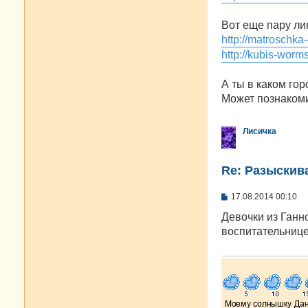
Вот еще пару ли
http://matroschka
http://kubis-worm
А ты в каком го
Может познакоми
Лисичка
Re: Разыскива
С
17.08.2014 00:10
о
о
Девочки из Ганно
б
воспитательнице
щ
е
н
и
е