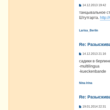
С
14.12.2013 19:42
о
о
танцывальное ст
б
Штутгарта.
http:
щ
е
н
и
Larisa_Berlin
е
Re: Разыскива
С
14.12.2013 21:16
о
о
садики в берлин
б
-multilingua
щ
е
-kueckenbande
н
и
е
Nina Irina
Re: Разыскива
С
19.01.2014 22:31
о