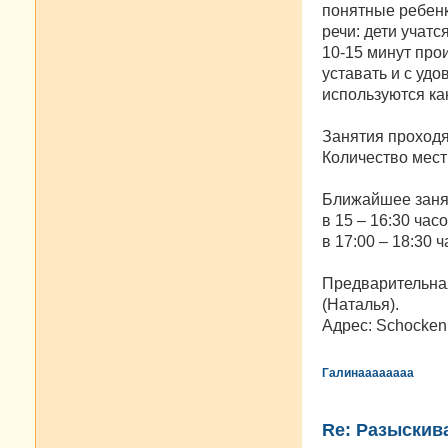
понятные ребенк
речи: дети учатс
10-15 минут про
уставать и с уд
используются как
Занятия проходят
Количество мест 
Ближайшее занят
в 15 – 16:30 часо
в 17:00 – 18:30 ча
Предварительная
(Наталья).
Адрес: Schockenri
Галинаааааааа
Re: Разыскива