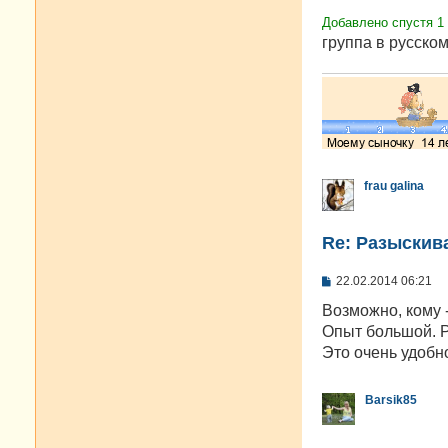
Добавлено спустя 1
группа в русском
frau galina
Re: Разыскива
С
22.02.2014 06:21
о
о
Возможно, кому -
б
Опыт большой. Р
щ
е
Это очень удобн
н
и
е
Barsik85