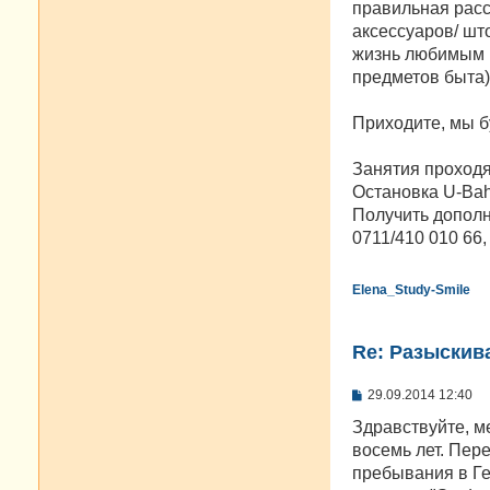
правильная расс
аксессуаров/ шт
жизнь любимым в
предметов быта)
Приходите, мы б
Занятия проходят 
Остановка U-Bahn
Получить дополн
0711/410 010 66,
Elena_Study-Smile
Re: Разыскива
С
29.09.2014 12:40
о
о
Здравствуйте, м
б
восемь лет. Пер
щ
е
пребывания в Ге
н