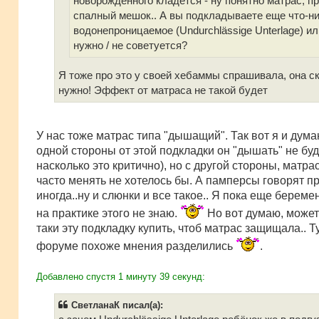
новорожденного кладется - ну понятно матрас, п
спалный мешок.. А вы подкладываете еще что-н
водонепроницаемое (Undurchlässige Unterlage) ил
нужно / не советуется?
Я тоже про это у своей хебаммы спрашивала, она ск
нужно! Эффект от матраса не такой будет
У нас тоже матрас типа "дышащий". Так вот я и дума
одной стороны от этой подкладки он "дышать" не буд
насколько это критично), но с другой стороны, матра
часто менять не хотелось бы. А памперсы говорят п
иногда..ну и слюнки и все такое.. Я пока еще беремен
на практике этого не знаю.
Но вот думаю, может 
таки эту подкладку купить, чтоб матрас защищала.. Т
форуме похоже мнения разделились
.
Добавлено спустя 1 минуту 39 секунд:
СветланаК писал(а):