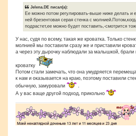
о
б
Jelena.DE писал(а):
щ
е
Ее можно потом регулировать-выше ниже делать и е
н
ней брезентовая серая стенка с молнией.Потом,ког
и
е
подрастет,ее можно будет поставить,-смотрится тож
У нас, судя по всему, такая же кроватка. Только стенк
молнией мы поставили сразу же и приставили кроват
а через эту дырочку наблюдали за малышкой, брали 
кроватку
Потом стали замечать, что она умудряется перемещ
к нам и оказывается на краю, поэтому поставили сте
обычную, замуровали
.
А у вас ваще другой подход, прикольно