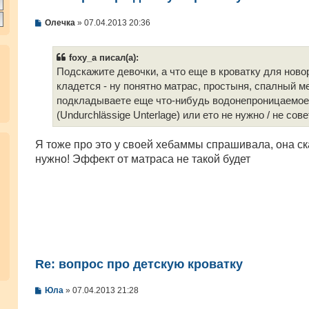
С
Олечка
»
07.04.2013 20:36
о
о
б
foxy_a писал(а):
щ
е
Подскажите девочки, а что еще в кроватку для нов
н
кладется - ну понятно матрас, простыня, спалный м
и
е
подкладываете еще что-нибудь водонепроницаемое
(Undurchlässige Unterlage) или ето не нужно / не сов
Я тоже про это у своей хебаммы спрашивала, она ск
нужно! Эффект от матраса не такой будет
Re: вопрос про детскую кроватку
С
Юла
»
07.04.2013 21:28
о