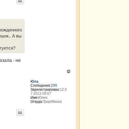
к
н
а
ч
а
л
орожденного
у
ешок.. А вы
етуется?
азала - не
В
е
р
Юла
н
Сообщения:
299
Зарегистрирован:
12.0
у
7.2012 09:07
т
Имя:
Юлия
ь
Откуда:
Трир/Минск
с
я
к
н
а
ч