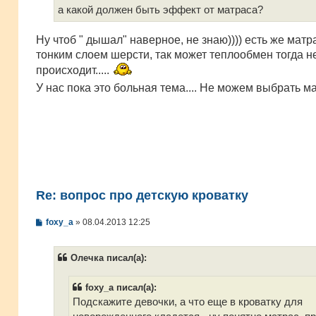
а какой должен быть эффект от матраса?
Ну чтоб " дышал" наверное, не знаю)))) есть же матр
тонким слоем шерсти, так может теплообмен тогда не
происходит.....
У нас пока это больная тема.... Не можем выбрать м
Re: вопрос про детскую кроватку
С
foxy_a
»
08.04.2013 12:25
о
о
б
Олечка писал(а):
щ
е
н
foxy_a писал(а):
и
е
Подскажите девочки, а что еще в кроватку для