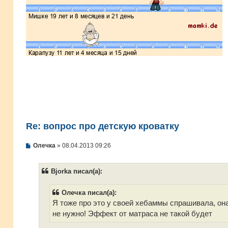
Re: вопрос про детскую кроватку
С
Олечка
»
08.04.2013 09:26
о
о
б
Bjorka писал(а):
щ
е
н
Олечка писал(а):
и
е
Я тоже про это у своей хебаммы спрашивала, она
не нужно! Эффект от матраса не такой будет