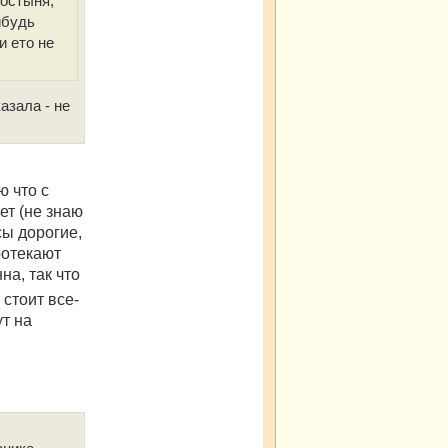
ростыня,
ибудь
и ето не
азала - не
ю что с
ет (не знаю
сы дорогие,
ротекают
на, так что
стоит все-
ут на