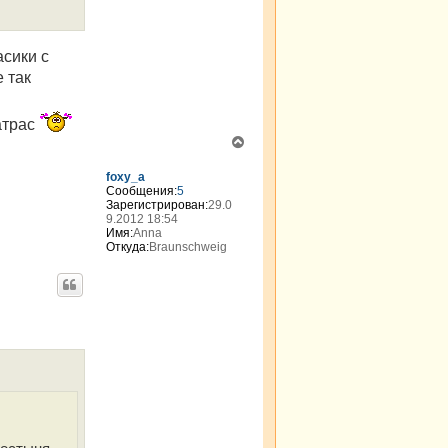
асики с
 так
атрас
В
е
р
foxy_a
н
Сообщения:
5
Зарегистрирован:
29.0
у
9.2012 18:54
т
Имя:
Anna
ь
Откуда:
Braunschweig
с
я
к
н
а
ч
а
л
у