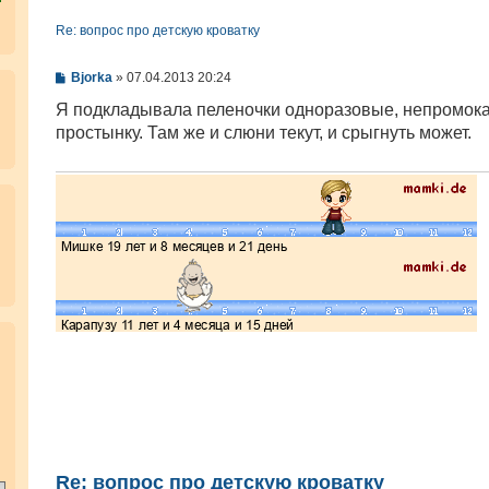
Re: вопрос про детскую кроватку
С
Bjorka
»
07.04.2013 20:24
о
о
Я подкладывала пеленочки одноразовые, непромок
б
простынку. Там же и слюни текут, и срыгнуть может.
щ
е
н
и
е
.
Re: вопрос про детскую кроватку