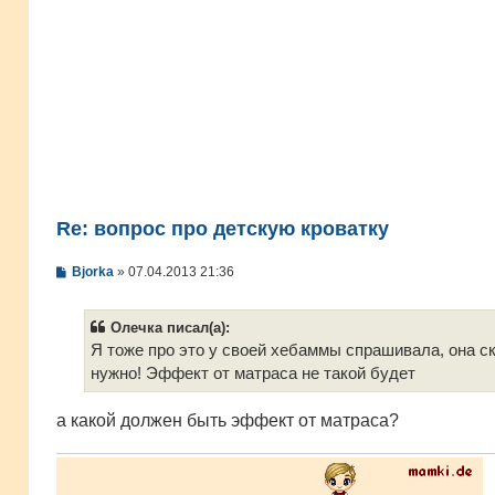
Re: вопрос про детскую кроватку
С
Bjorka
»
07.04.2013 21:36
о
о
б
Олечка писал(а):
щ
е
Я тоже про это у своей хебаммы спрашивала, она ск
н
нужно! Эффект от матраса не такой будет
и
е
а какой должен быть эффект от матраса?