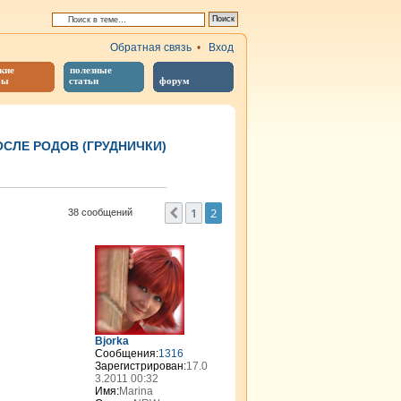
Обратная связь
•
Вход
кие
полезные
бы
статьи
форум
СЛЕ РОДОВ (ГРУДНИЧКИ)
иренный поиск
1
2
Пред.
38 сообщений
Bjorka
Сообщения:
1316
Зарегистрирован:
17.0
3.2011 00:32
Имя:
Marina