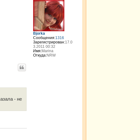
р
н
у
т
ь
с
я
Bjorka
к
Сообщения:
1316
н
Зарегистрирован:
17.0
а
3.2011 00:32
Имя:
Marina
ч
Откуда:
NRW
а
л
у
азала - не