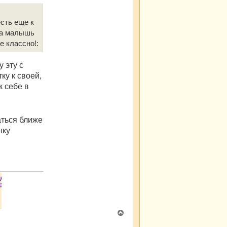
а
л
у
сть еще к
да малышь
е классно!:
у эту с
ку к своей,
к себе в
аться ближе
нку
В
е