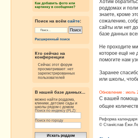
е
Хотим обратитьс
Как добавить фото или
н
картинку в сообщение?
роддомах и поли
и
е
знаете, кроме эт
сожалению, собр
Поиск на всём
сайте
:
сайты или нет д
базе данных все
Расширенный поиск
Не проходите ми
которое ещё не д
Кто сейчас на
конференции
помогите нам узн
Сейчас этот форум
просматривают: нет
Заранее спасибо
зарегистрированных
пользователей
или школы, чтобы
В нашей базе данных...
Обновление : июль 
С вашей помощью
можно найти роддома,
клиники, детские сады и
общее количест
школы рядом с домом
Поиск по индексу (PLZ):
Реформа календаря 
Поиск по городу
© Стани́слав Е́жи Л