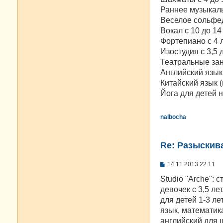
Раннее музыкаль
Веселое сольфед
Вокал с 10 до 14
Фортепиано с 4 ле
Изостудия с 3,5 
Театральные заня
Английский язык 
Китайский язык (
Йога для детей н
nalbocha
Re: Разыскива
С
14.11.2013 22:11
о
о
Studio "Arche": 
б
девочек с 3,5 ле
щ
е
для детей 1-3 ле
н
язык, математика
и
е
английский для 