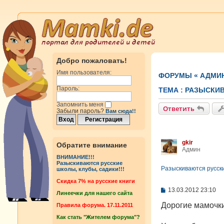
Добро пожаловать!
Имя пользователя:
ФОРУМЫ
«
АДМИ
Пароль:
ТЕМА :
РАЗЫСКИВ
Запомнить меня
Ответить
Забыли пароль?
Вам сюда!!
gkir
Обратите внимание
Админ
ВНИМАНИЕ!!!
Разыскиваются русские
Разыскиваются русски
школы, клубы, садики!!!
Cкидка 7% на русские книги
С
13.03.2012 23:10
Линеечки для нашего сайта
о
о
Дорогие мамочки
Правила форума. 17.11.2011
б
Как стать "Жителем форума"?
щ