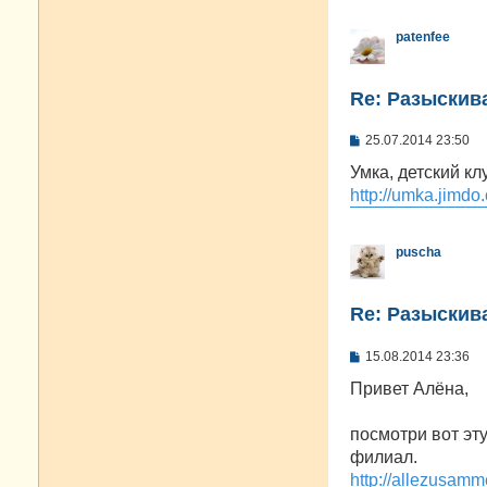
patenfee
Re: Разыскива
С
25.07.2014 23:50
о
о
Умка, детский к
б
http://umka.jimdo
щ
е
н
и
puscha
е
Re: Разыскива
С
15.08.2014 23:36
о
о
Привет Алёна,
б
щ
е
посмотри вот эту
н
филиал.
и
е
http://allezusamm