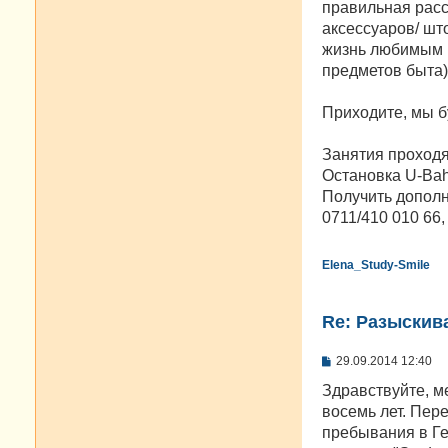
правильная расс
аксессуаров/ шт
жизнь любимым в
предметов быта)
Приходите, мы б
Занятия проходят 
Остановка U-Bahn
Получить дополн
0711/410 010 66,
Elena_Study-Smile
Re: Разыскива
С
29.09.2014 12:40
о
о
Здравствуйте, м
б
восемь лет. Пер
щ
е
пребывания в Ге
н