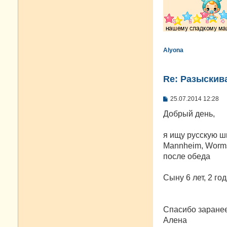
Alyona
Re: Разыскива
С
25.07.2014 12:28
о
о
Добрый день,
б
щ
е
я ищу русскую ш
н
Mannheim, Worms,
и
е
после обеда
Сыну 6 лет, 2 г
Спасибо заранее
Алена