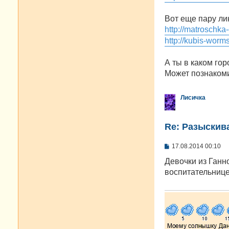
Вот еще пару ли
http://matroschka
http://kubis-worm
А ты в каком го
Может познакоми
Лисичка
Re: Разыскива
С
17.08.2014 00:10
о
о
Девочки из Ганно
б
воспитательнице
щ
е
н
и
е