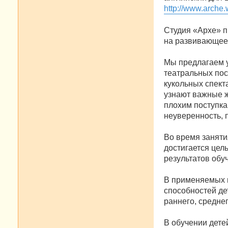
http://www.arche.w
Студия «Архе» п
на развивающее 
Мы предлагаем 
театральных пос
кукольных спект
узнают важные ж
плохим поступка
неуверенность, 
Во время заняти
достигается цел
результатов обу
В применяемых п
способностей де
раннего, средне
В обучении дете