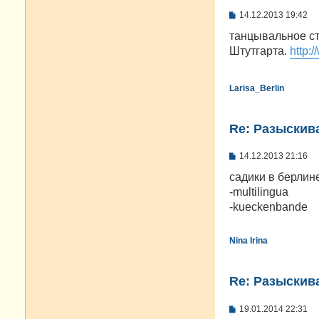
С
14.12.2013 19:42
о
о
танцывальное ст
б
Штутгарта.
http:
щ
е
н
и
Larisa_Berlin
е
Re: Разыскива
С
14.12.2013 21:16
о
о
садики в берлин
б
-multilingua
щ
е
-kueckenbande
н
и
е
Nina Irina
Re: Разыскива
С
19.01.2014 22:31
о