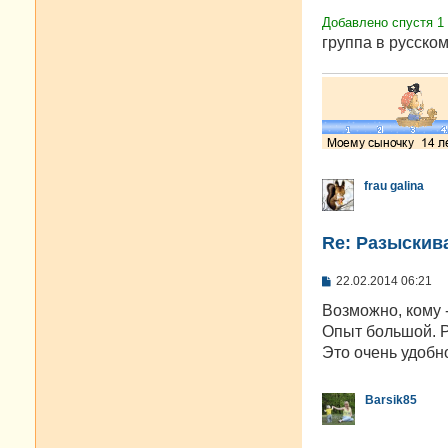
Добавлено спустя 1
группа в русском
frau galina
Re: Разыскива
С
22.02.2014 06:21
о
о
Возможно, кому -
б
Опыт большой. Р
щ
е
Это очень удобн
н
и
е
Barsik85