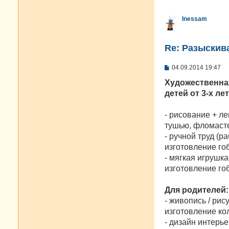
Inessam
Re: Разыскива
С
04.09.2014 19:47
о
о
Художественна
б
детей от 3-х ле
щ
е
н
- рисование + л
и
е
тушью, фломасте
- ручной труд (
изготовление го
- мягкая игрушк
изготовление гоб
Для родителей:
- живопись / рис
изготовление ко
- дизайн интерь