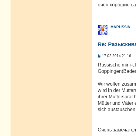
о
очен хорошие са
б
щ
е
н
и
MARUSSIA
е
Re: Разыскива
С
17.02.2014 21:16
о
о
Russische mini-c
б
Goppingen(Baden
щ
е
н
Wir wollen zusam
и
е
wird in der Mutte
ihrer Muttersprac
Mütter und Väter 
sich austauschen
Очень замечател