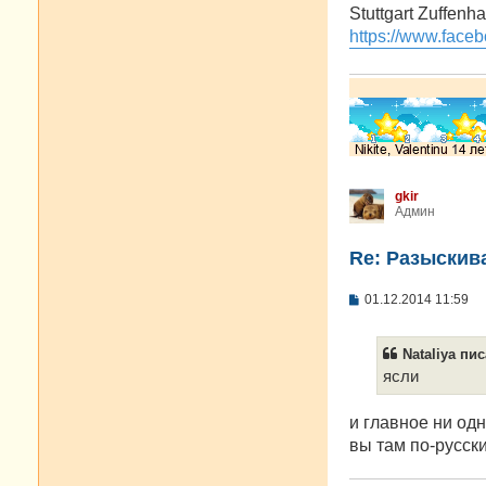
о
Stuttgart Zuffenh
б
https://www.faceb
щ
е
н
и
е
gkir
Админ
Re: Разыскива
С
01.12.2014 11:59
о
о
б
Nataliya пис
щ
е
ясли
н
и
е
и главное ни одн
вы там по-русск