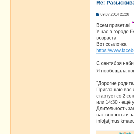
Re: Разыскива
С
09.07.2014 21:28
о
о
Всем приветик!
б
щ
У нас в городе 
е
возраста.
н
и
Вот ссылочка
е
https://www.fac
С сентября наби
Я пообещала по
"Дорогие родите
Приглашаю вас с 
стартует со 2 се
или 14:30 - ещё у
Длительность за
вас вопросы и за
info[at]musikmae