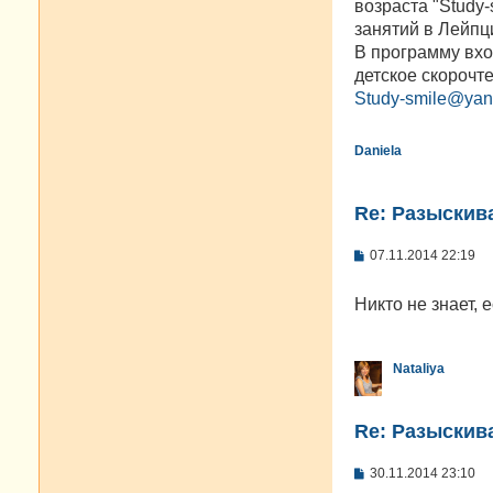
возраста "Study
и
е
занятий в Лейпци
В программу вхо
детское скорочт
Study-smile@yan
Daniela
Re: Разыскива
С
07.11.2014 22:19
о
о
б
Никто не знает, 
щ
е
н
и
Nataliya
е
Re: Разыскива
С
30.11.2014 23:10
о