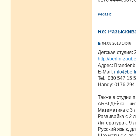
н
и
е
Pegasic
Re: Разыскива
С
04.08.2013 14:46
о
о
Детская студия: 
б
http://berlin-zaub
щ
е
Адрес: Brandenbu
н
E-Mail:
info@berl
и
е
Tel.: 030 547 15 
Handy: 0176 294
Также в студии 
АБВГДЕйка – чит
Математика с 3 
Развивайка с 2 л
Литература с 9 л
Русский язык, дл
Шахматы с 4 до 