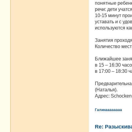
понятные ребенк
речи: дети учатс
10-15 минут про
уставать и с уд
используются как
Занятия проходят
Количество мест 
Ближайшее занят
в 15 – 16:30 часо
в 17:00 – 18:30 ча
Предварительная
(Наталья).
Адрес: Schockenri
Галинаааааааа
Re: Разыскива