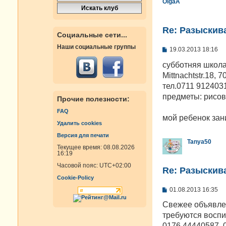
OlgaA
Re: Разыскива
Социальные сети...
Наши социальные группы
С
19.03.2013 18:16
о
о
субботняя школа
б
Mittnachtstr.18, 7
щ
е
тел.0711 912403
н
предметы: рисов
Прочие полезности:
и
е
FAQ
мой ребенок зан
Удалить cookies
Версия для печати
Tanya50
Текущее время: 08.08.2026
16:19
Часовой пояс:
UTC+02:00
Re: Разыскива
Cookie-Policy
С
01.08.2013 16:35
о
о
Свежее объявлен
б
требуются воспи
щ
е
0176 44440587, 