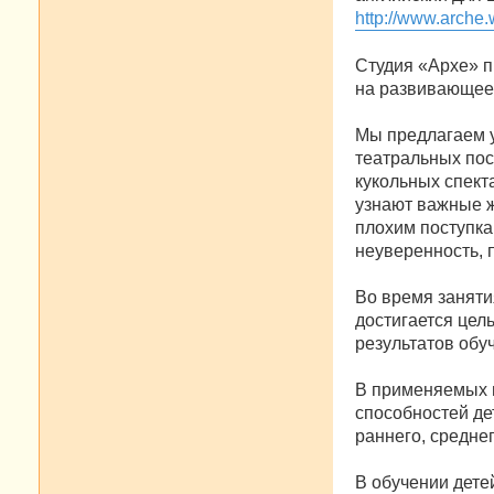
http://www.arche.w
Студия «Архе» п
на развивающее 
Мы предлагаем 
театральных пос
кукольных спект
узнают важные ж
плохим поступка
неуверенность, 
Во время заняти
достигается цел
результатов обу
В применяемых п
способностей де
раннего, средне
В обучении дете