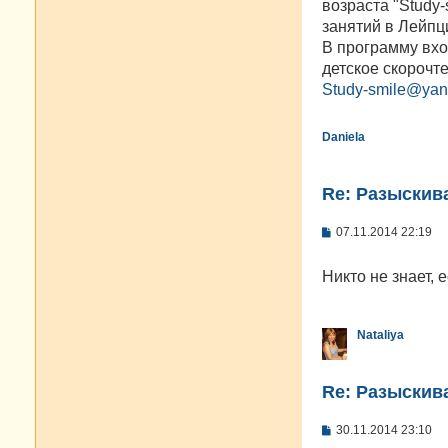
возраста "Study
и
е
занятий в Лейпци
В программу вхо
детское скорочт
Study-smile@yan
Daniela
Re: Разыскива
С
07.11.2014 22:19
о
о
б
Никто не знает, 
щ
е
н
и
Nataliya
е
Re: Разыскива
С
30.11.2014 23:10
о