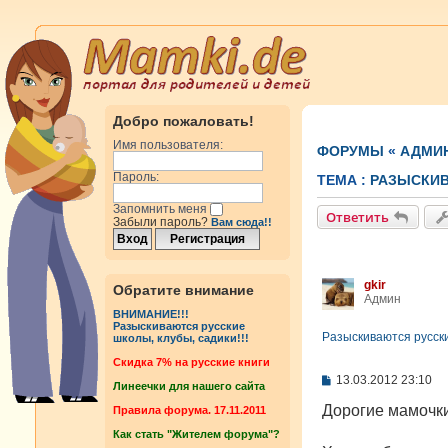
Добро пожаловать!
Имя пользователя:
ФОРУМЫ
«
АДМИ
Пароль:
ТЕМА :
РАЗЫСКИВ
Запомнить меня
Ответить
Забыли пароль?
Вам сюда!!
gkir
Обратите внимание
Админ
ВНИМАНИЕ!!!
Разыскиваются русские
Разыскиваются русски
школы, клубы, садики!!!
Cкидка 7% на русские книги
С
13.03.2012 23:10
Линеечки для нашего сайта
о
о
Дорогие мамочки
Правила форума. 17.11.2011
б
Как стать "Жителем форума"?
щ