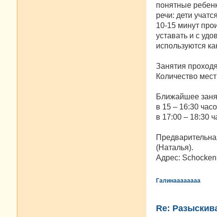
понятные ребенк
речи: дети учатс
10-15 минут про
уставать и с уд
используются как
Занятия проходят
Количество мест 
Ближайшее занят
в 15 – 16:30 часо
в 17:00 – 18:30 ча
Предварительная
(Наталья).
Адрес: Schockenri
Галинаааааааа
Re: Разыскива