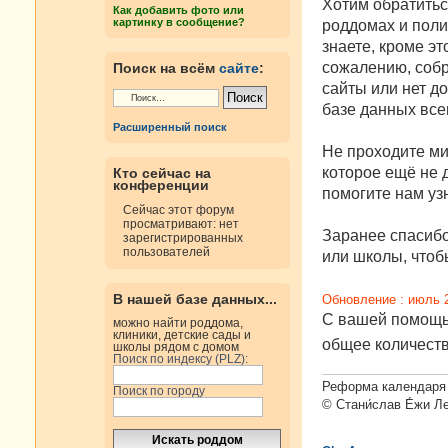
е
Хотим обратитьс
Как добавить фото или
н
картинку в сообщение?
роддомах и поли
и
е
знаете, кроме эт
сожалению, собр
Поиск на всём
сайте
:
сайты или нет д
базе данных все
Расширенный поиск
Не проходите ми
которое ещё не д
Кто сейчас на
конференции
помогите нам узн
Сейчас этот форум
просматривают: нет
Заранее спасибо
зарегистрированных
пользователей
или школы, чтобы
В нашей базе данных...
Обновление : июль 
С вашей помощью
можно найти роддома,
клиники, детские сады и
общее количест
школы рядом с домом
Поиск по индексу (PLZ):
Реформа календаря 
Поиск по городу
© Стани́слав Е́жи Л