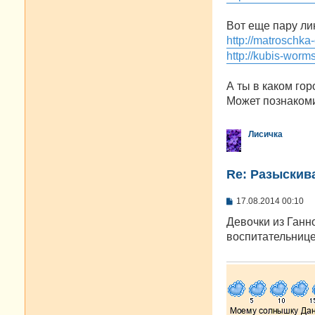
Вот еще пару ли
http://matroschka
http://kubis-worm
А ты в каком го
Может познакоми
Лисичка
Re: Разыскива
С
17.08.2014 00:10
о
о
Девочки из Ганно
б
воспитательнице
щ
е
н
и
е