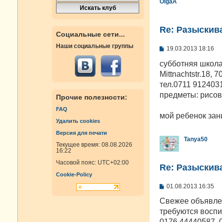
OlgaA
Re: Разыскива
Социальные сети...
Наши социальные группы
С
19.03.2013 18:16
о
о
субботняя школа
б
Mittnachtstr.18, 7
щ
е
тел.0711 912403
н
предметы: рисов
Прочие полезности:
и
е
FAQ
мой ребенок зан
Удалить cookies
Версия для печати
Tanya50
Текущее время: 08.08.2026
16:22
Часовой пояс:
UTC+02:00
Re: Разыскива
Cookie-Policy
С
01.08.2013 16:35
о
о
Свежее объявлен
б
требуются воспи
щ
е
0176 44440587, 