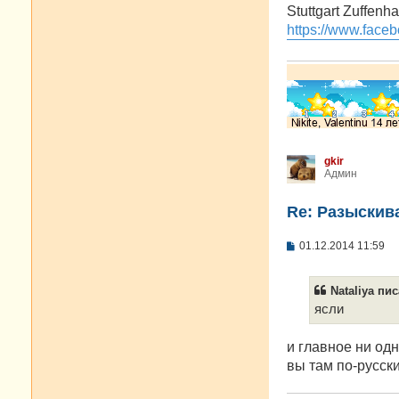
о
Stuttgart Zuffenh
б
https://www.faceb
щ
е
н
и
е
gkir
Админ
Re: Разыскива
С
01.12.2014 11:59
о
о
б
Nataliya пис
щ
е
ясли
н
и
е
и главное ни одн
вы там по-русск