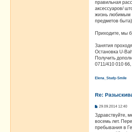
правильная расс
аксессуаров/ шт
жизнь любимым в
предметов быта)
Приходите, мы б
Занятия проходят 
Остановка U-Bahn
Получить дополн
0711/410 010 66,
Elena_Study-Smile
Re: Разыскива
С
29.09.2014 12:40
о
о
Здравствуйте, м
б
восемь лет. Пер
щ
е
пребывания в Ге
н