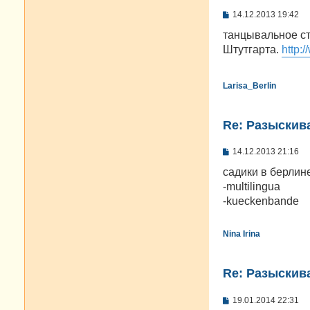
С
14.12.2013 19:42
о
о
танцывальное ст
б
Штутгарта.
http:
щ
е
н
и
Larisa_Berlin
е
Re: Разыскива
С
14.12.2013 21:16
о
о
садики в берлин
б
-multilingua
щ
е
-kueckenbande
н
и
е
Nina Irina
Re: Разыскива
С
19.01.2014 22:31
о