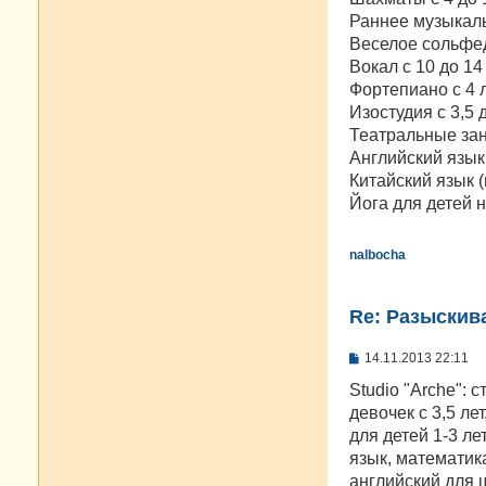
Раннее музыкаль
Веселое сольфед
Вокал с 10 до 14
Фортепиано с 4 ле
Изостудия с 3,5 
Театральные заня
Английский язык 
Китайский язык (
Йога для детей н
nalbocha
Re: Разыскива
С
14.11.2013 22:11
о
о
Studio "Arche": 
б
девочек с 3,5 ле
щ
е
для детей 1-3 ле
н
язык, математика
и
е
английский для 