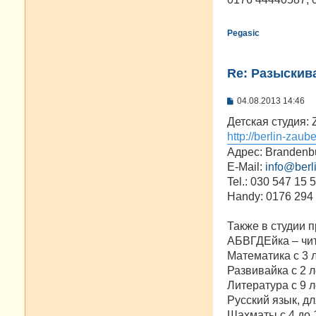
н
и
е
Pegasic
Re: Разыскива
С
04.08.2013 14:46
о
о
Детская студия: 
б
http://berlin-zaub
щ
е
Адрес: Brandenbu
н
E-Mail:
info@berl
и
е
Tel.: 030 547 15 
Handy: 0176 294
Также в студии 
АБВГДЕйка – чит
Математика с 3 
Развивайка с 2 л
Литература с 9 л
Русский язык, дл
Шахматы с 4 до 