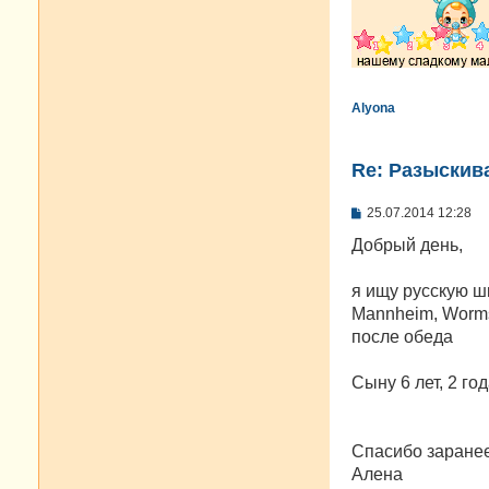
Alyona
Re: Разыскива
С
25.07.2014 12:28
о
о
Добрый день,
б
щ
е
я ищу русскую ш
н
Mannheim, Worms,
и
е
после обеда
Сыну 6 лет, 2 г
Спасибо заранее
Алена