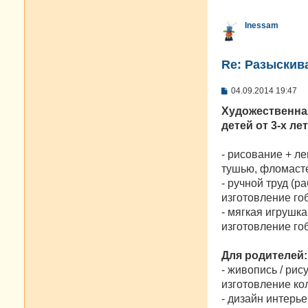
Inessam
Re: Разыскива
С
04.09.2014 19:47
о
о
Художественна
б
детей от 3-х ле
щ
е
н
- рисование + л
и
е
тушью, фломасте
- ручной труд (
изготовление го
- мягкая игрушк
изготовление гоб
Для родителей:
- живопись / рис
изготовление ко
- дизайн интерь