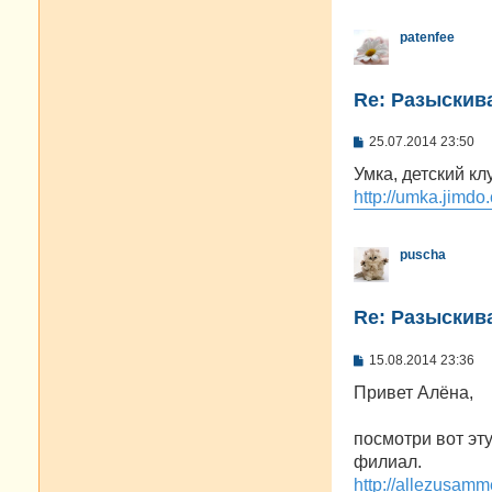
patenfee
Re: Разыскива
С
25.07.2014 23:50
о
о
Умка, детский к
б
http://umka.jimdo
щ
е
н
и
puscha
е
Re: Разыскива
С
15.08.2014 23:36
о
о
Привет Алёна,
б
щ
е
посмотри вот эту
н
филиал.
и
е
http://allezusamm