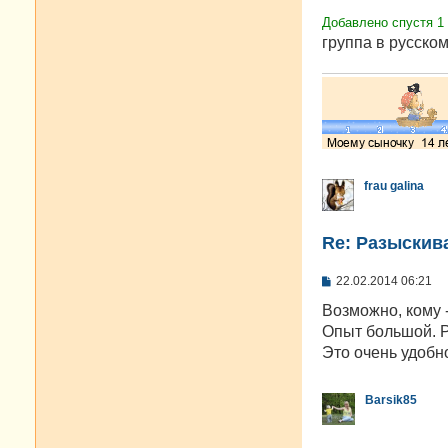
Добавлено спустя 1
группа в русском
frau galina
Re: Разыскива
С
22.02.2014 06:21
о
о
Возможно, кому -
б
Опыт большой. Р
щ
е
Это очень удобн
н
и
е
Barsik85