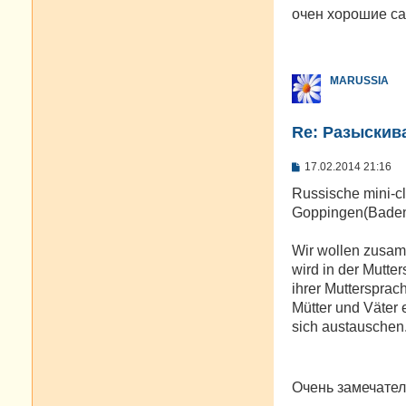
о
очен хорошие са
б
щ
е
н
и
MARUSSIA
е
Re: Разыскива
С
17.02.2014 21:16
о
о
Russische mini-c
б
Goppingen(Baden
щ
е
н
Wir wollen zusam
и
е
wird in der Mutte
ihrer Muttersprac
Mütter und Väter 
sich austauschen
Очень замечател