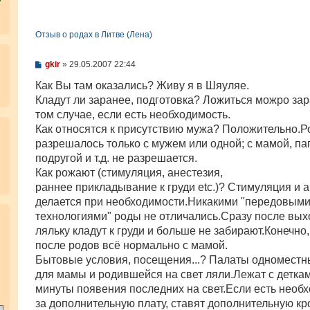
Отзыв о родах в Литве (Лена)
С
gkir
»
29.05.2007 22:44
о
о
Как Вы там оказались? Живу я в Шяуляе.
б
Кладут ли заранее, подготовка? Ложиться можро за
щ
е
том случае, если есть необходимость.
н
Как относятся к присутствию мужа? Положительно.Р
и
е
разрешалось только с мужем или одной; с мамой, па
подругой и т.д. не разрешается.
Как рожают (стимуляция, анестезия,
раннее прикладывание к груди etc.)? Стимуляция и 
делается при необходимости.Никакими "передовым
.
технологиями" роды не отличались.Сразу после вых
ляльку кладут к груди и больше не забирают.Конечно,
после родов всё нормально с мамой.
Бытовые условия, посещения...? Палаты одноместн
для мамы и родившейся на свет ляли.Лежат с детка
минуты появения последних на свет.Если есть необх
за дополнительную плату, ставят дополнительную кр