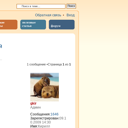
Обратная связь
•
Вход
кие
полезные
бы
статьи
форум
Й
иренный поиск
1 сообщение •Страница
1
из
1
gkir
Админ
Сообщения:
1646
Зарегистрирован:
09.1
0.2009 14:30
Имя:
Кирилл