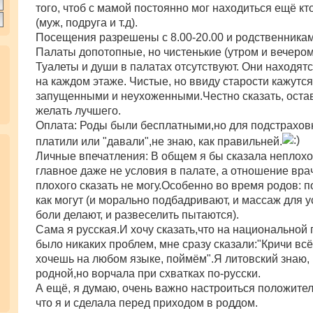
того, чтоб с мамой постоянно мог находиться ещё кт
(муж, подруга и т.д).
Посещения разрешены с 8.00-20.00 и родственникам
Палаты допотопные, но чистенькие (утром и вечером
Туалеты и души в палатах отсутствуют. Они находят
на каждом этаже. Чистые, но ввиду старости кажутся
запущенными и неухоженными.Честно сказать, оста
желать лучшего.
Оплата: Роды были бесплатными,но для подстрахов
платили или "давали",не знаю, как правильней.
Личные впечатления: В общем я бы сказала неплохо
главное даже не условия в палате, а отношение вра
плохого сказать не могу.Особенно во время родов: п
как могут (и морально подбадривают, и массаж для 
боли делают, и развеселить пытаются).
Сама я русская.И хочу сказать,что на национальной 
было никаких проблем, мне сразу сказали:"Кричи всё
хочешь на любом языке, поймём".Я литовский знаю, 
родной,но ворчала при схватках по-русски.
А ещё, я думаю, очень важно настроиться положител
что я и сделала перед приходом в роддом.