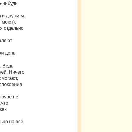
я
о-нибудь
g
k
i
 и друзьям.
r
 моют).
ся отдельно
вляют
ки день
. Ведь
чей. Ничего
омогают,
успокоения
почве не
,что
как
ьно на всё,