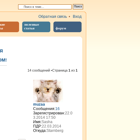
Обратная связь
•
Вход
кие
полезные
бы
статьи
форум
Я
ОМ!
иренный поиск
14 сообщений •Страница
1
из
1
muzaa
Сообщения:
16
Зарегистрирован:
22.0
3.2014 17:50
Имя:
Sasha
ПДР:
22.03.2014
Откуда:
Starnberg