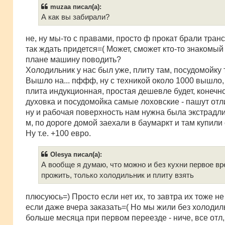
б
muzaa писал(а):
щ
е
А как вы забирали?
н
и
е
не, ну мы-то с правами, просто ф прокат брали транс
так ждать придется=( Может, сможет кто-то знакомый
плане машину поводить?
Холодильник у нас был уже, плиту там, посудомойку 
Вышло на... пффф, ну с техникой около 1000 вышло, 
плита индукционная, простая дешевле будет, конечно
духовка и посудомойка самые лоховские - пашут отл
ну и рабочая поверхность нам нужна была экстрадли
м, по дороге домой заехали в баумаркт и там купили 
Ну т.е. +100 евро.
Olesya писал(а):
А вообще я думаю, что можно и без кухни первое в
прожить, только холодильник и плиту взять
плюсуюсь=) Просто если нет их, то завтра их тоже не
если даже вчера заказать=( Но мы жили без холодил
больше месяца при первом переезде - ниче, все отл,