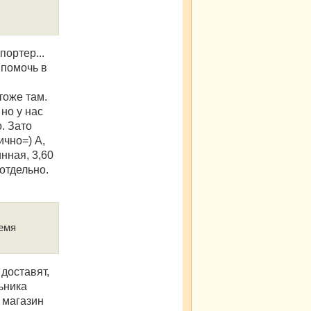
у
портер...
 помочь в
тоже там.
но у нас
. Зато
ично=) А,
нная, 3,60
отдельно.
ремя
 доставят,
ьника
 магазин