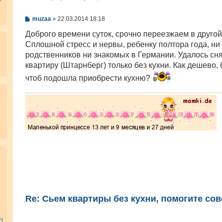
С
muzaa
»
22.03.2014 18:18
о
о
Доброго времени суток, срочно переезжаем в другой
б
Сплошной стресс и нервы, ребенку полтора года, ни
щ
е
родственников ни знакомых в Германии. Удалось сн
н
квартиру (Штарнберг) только без кухни. Как дешево,
и
е
чтоб подошла приобрести кухню?
.
Re: Сьем квартиры без кухни, помогите сов