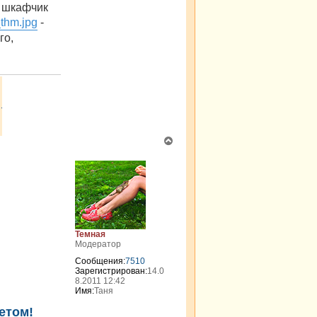
о шкафчик
_thm.jpg
-
го,
В
е
р
н
у
т
ь
с
я
Темная
к
Модератор
н
Сообщения:
7510
а
Зарегистрирован:
14.0
ч
8.2011 12:42
а
Имя:
Таня
л
етом!
у