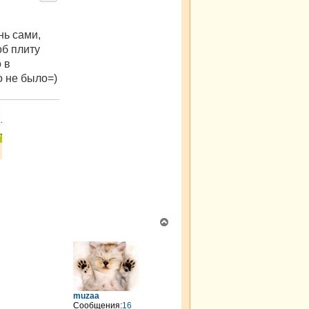
ч
а
л
нь сами,
у
об плиту
 в
о не было=)
В
е
р
н
у
т
ь
muzaa
с
Сообщения:
16