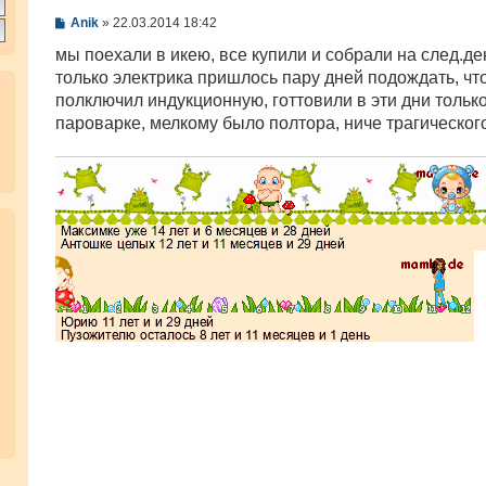
С
Anik
»
22.03.2014 18:42
о
о
мы поехали в икею, все купили и собрали на след.де
б
только электрика пришлось пару дней подождать, чт
щ
е
полключил индукционную, готтовили в эти дни только
н
пароварке, мелкому было полтора, ниче трагическог
и
е