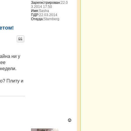
я
Зарегистрирован:
22.0
к
3.2014 17:50
н
Имя:
Sasha
а
ПДР:
22.03.2014
Откуда:
Starnberg
ч
а
етом!
л
у
айна ни у
кее
 недели.
о? Плиту и
В
е
р