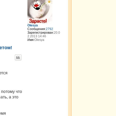
н
у
т
ь
с
я
Olesya
к
Сообщения:
2792
н
Зарегистрирован:
20.0
а
2.2013 14:46
Имя:
Olesya
ч
а
етом!
л
у
ется
 потому что
ть, а это
емя