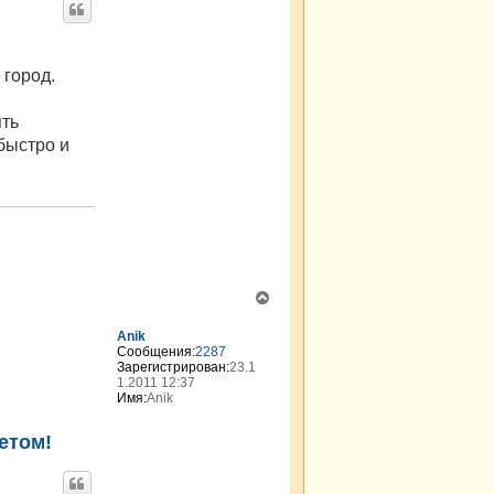
 город.
ять
 быстро и
В
е
р
Anik
н
Сообщения:
2287
Зарегистрирован:
23.1
у
1.2011 12:37
т
Имя:
Anik
ь
с
етом!
я
к
н
а