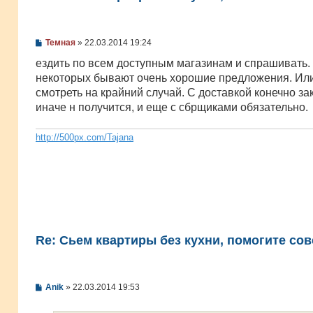
С
Темная
»
22.03.2014 19:24
о
о
ездить по всем доступным магазинам и спрашивать.
б
некоторых бывают очень хорошие предложения. Или 
щ
е
смотреть на крайний случай. С доставкой конечно за
н
иначе н получится, и еще с сбрщиками обязательно.
и
е
http://500px.com/Tajana
Re: Сьем квартиры без кухни, помогите сов
С
Anik
»
22.03.2014 19:53
о
о