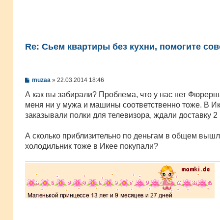
Re: Сьем квартиры без кухни, помогите сов
С
muzaa
»
22.03.2014 18:46
о
о
А как вы забирали? Проблема, что у нас нет Фюрерш
б
меня ни у мужа и машины соответственно тоже. В И
щ
е
заказывали полки для телевизора, ждали доставку 2
н
и
е
А сколько приблизительно по деньгам в общем вышл
холодильник тоже в Икее покупали?