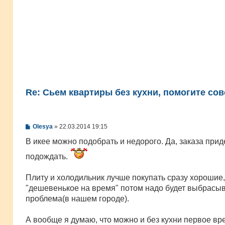
Re: Сьем квартиры без кухни, помогите сов
С
Olesya
»
22.03.2014 19:15
о
о
В икее можно подобрать и недорого. Да, заказа прид
б
щ
подождать.
е
н
и
Плиту и холодильник лучше покупать сразу хорошие,
е
"дешевенькое на время" потом надо будет выбрасыва
проблема(в нашем городе).
А вообще я думаю, что можно и без кухни первое вр