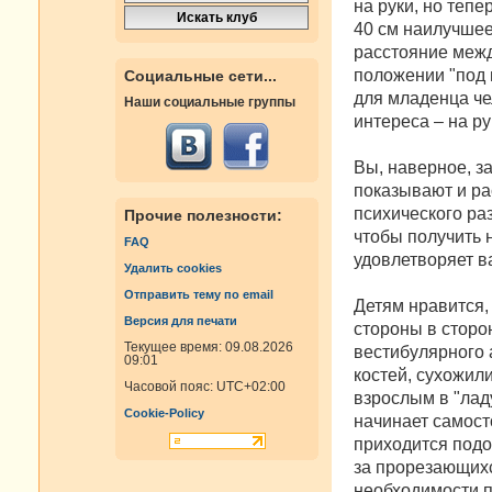
на руки, но тепе
40 см наилучшее
расстояние межд
положении "под 
Социальные сети...
для младенца че
Наши социальные группы
интереса – на ру
Вы, наверное, за
показывают и ра
психического ра
Прочие полезности:
чтобы получить
FAQ
удовлетворяет в
Удалить cookies
Отправить тему по email
Детям нравится,
Версия для печати
стороны в сторо
Текущее время: 09.08.2026
вестибулярного 
09:01
костей, сухожили
Часовой пояс:
UTC+02:00
взрослым в "ладу
Cookie-Policy
начинает самост
приходится подол
за прорезающихс
необходимости п