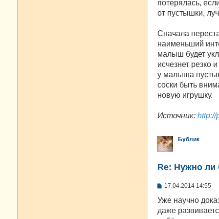
потерялась, есл
от пустышки, лу
Сначала переста
наименьший инте
малыш будет укл
исчезнет резко 
у малыша пустыш
соски быть внима
новую игрушку.
Источник:
http:/
Бублик
Re: Нужно ли 
С
17.04.2014 14:55
о
о
Уже научно доказ
б
даже развиваетс
щ