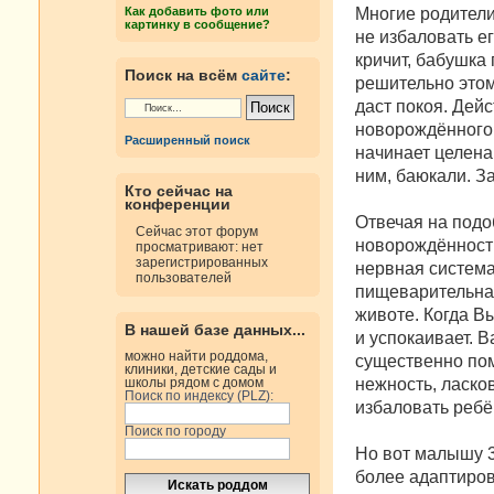
н
Многие родители
Как добавить фото или
и
картинку в сообщение?
е
не избаловать е
кричит, бабушка 
Поиск на всём
сайте
:
решительно этом
даст покоя. Дейс
новорождённого 
Расширенный поиск
начинает целенап
ним, баюкали. За
Кто сейчас на
конференции
Отвечая на подо
Сейчас этот форум
новорождённости
просматривают: нет
зарегистрированных
нервная система
пользователей
пищеварительная
животе. Когда Вы
В нашей базе данных...
и успокаивает. 
можно найти роддома,
существенно пом
клиники, детские сады и
нежность, ласко
школы рядом с домом
Поиск по индексу (PLZ):
избаловать ребё
Поиск по городу
Но вот малышу 3
более адаптиров