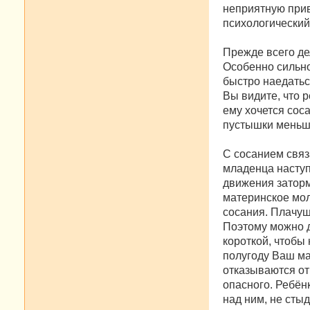
неприятную прив
психологический
Прежде всего де
Особенно сильно
быстро наедатьс
Вы видите, что р
ему хочется соса
пустышки меньше
С сосанием связ
младенца наступ
движения заторм
материнское мо
сосания. Плачущ
Поэтому можно д
короткой, чтобы 
полугоду Ваш мал
отказываются от 
опасного. Ребён
над ним, не стыд