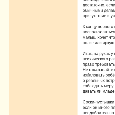
достаточно, есл
обычными делами
присутствие и уч
К концу первого 
воспользоваться
малыш хочет что
полке или яркую
Итак, на руках 
психического ра
право требовать,
Не отказывайте 
избаловать ребё
о реальных потр
соблюдать меру.
давать ли младе
Соски-пустышки 
если он много п
неодобрительно 