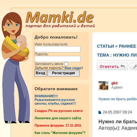
Добро пожаловать!
Имя пользователя:
СТАТЬИ
«
РАННЕЕ
Пароль:
ТЕМА :
НУЖНО ЛИ 
Запомнить меня
Ответить
Забыли пароль?
Вам сюда!!
gkir
Админ
Обратите внимание
ВНИМАНИЕ!!!
Нужно ли брать ребён
Разыскиваются русские
школы, клубы, садики!!!
Cкидка 7% на русские книги
С
24.05.2007 09:24
о
Линеечки для нашего сайта
о
Нужно ли брать
б
Правила форума. 17.11.2011
Автор(ы): Авдее
щ
Как стать "Жителем форума"?
е