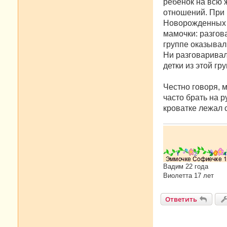
е
ребёнок на всю 
н
отношений. При 
и
е
Новорожденных р
мамочки: разгова
группе оказывал
Ни разговаривали
детки из этой гр
Честно говоря, 
часто брать на р
кроватке лежал 
Вадим 22 года
Виолетта 17 лет
Ответить