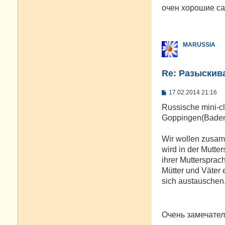
о
очен хорошие са
б
щ
е
н
и
MARUSSIA
е
Re: Разыскива
С
17.02.2014 21:16
о
о
Russische mini-c
б
Goppingen(Baden
щ
е
н
Wir wollen zusam
и
е
wird in der Mutte
ihrer Muttersprac
Mütter und Väter 
sich austauschen
Очень замечател