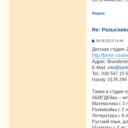
н
и
е
Pegasic
Re: Разыскива
С
04.08.2013 14:46
о
о
Детская студия: 
б
http://berlin-zaub
щ
е
Адрес: Brandenbu
н
E-Mail:
info@berl
и
е
Tel.: 030 547 15 
Handy: 0176 294
Также в студии 
АБВГДЕйка – чит
Математика с 3 
Развивайка с 2 л
Литература с 9 л
Русский язык, дл
Шахматы с 4 до 