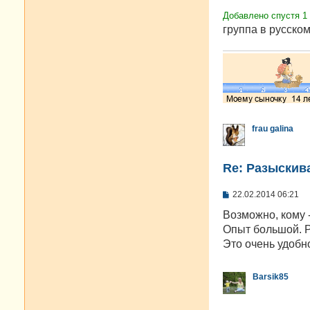
Добавлено спустя 1
группа в русском
frau galina
Re: Разыскива
С
22.02.2014 06:21
о
о
Возможно, кому -
б
Опыт большой. Р
щ
е
Это очень удобн
н
и
е
Barsik85