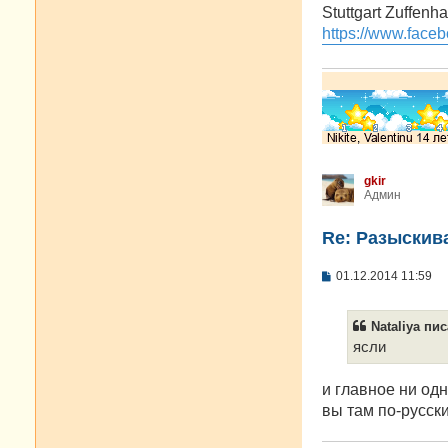
о
Stuttgart Zuffenh
б
https://www.faceb
щ
е
н
и
е
gkir
Админ
Re: Разыскива
С
01.12.2014 11:59
о
о
б
Nataliya пис
щ
е
ясли
н
и
е
и главное ни одн
вы там по-русск