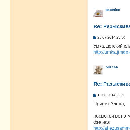
patenfee
Re: Разыскива
С
25.07.2014 23:50
о
о
Умка, детский к
б
http://umka.jimdo
щ
е
н
и
puscha
е
Re: Разыскива
С
15.08.2014 23:36
о
о
Привет Алёна,
б
щ
е
посмотри вот эту
н
филиал.
и
е
http://allezusamm