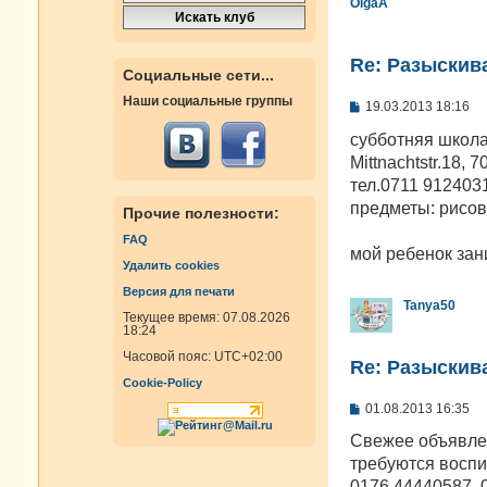
OlgaA
Re: Разыскива
Социальные сети...
Наши социальные группы
С
19.03.2013 18:16
о
о
субботняя школа
б
Mittnachtstr.18, 7
щ
е
тел.0711 912403
н
предметы: рисов
Прочие полезности:
и
е
FAQ
мой ребенок зан
Удалить cookies
Версия для печати
Tanya50
Текущее время: 07.08.2026
18:24
Часовой пояс:
UTC+02:00
Re: Разыскива
Cookie-Policy
С
01.08.2013 16:35
о
о
Свежее объявлен
б
требуются воспи
щ
е
0176 44440587, 