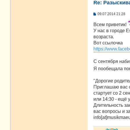
Re: Разыскива
С
09.07.2014 21:28
о
о
Всем приветик!
б
щ
У нас в городе 
е
возраста.
н
и
Вот ссылочка
е
https://www.fac
С сентября наби
Я пообещала по
"Дорогие родите
Приглашаю вас с 
стартует со 2 се
или 14:30 - ещё у
Длительность за
вас вопросы и за
info[at]musikmae