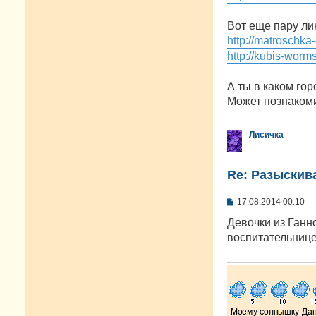
Вот еще пару ли
http://matroschka
http://kubis-worm
А ты в каком го
Может познакоми
Лисичка
Re: Разыскива
С
17.08.2014 00:10
о
о
Девочки из Ганно
б
воспитательнице
щ
е
н
и
е