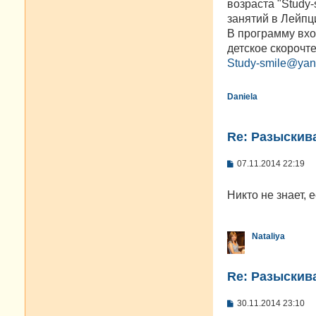
возраста "Study
и
е
занятий в Лейпци
В программу вхо
детское скорочт
Study-smile@yan
Daniela
Re: Разыскива
С
07.11.2014 22:19
о
о
б
Никто не знает, 
щ
е
н
и
Nataliya
е
Re: Разыскива
С
30.11.2014 23:10
о