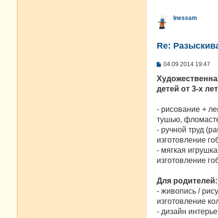
Inessam
Re: Разыскива
С
04.09.2014 19:47
о
о
Художественна
б
детей от 3-х ле
щ
е
н
- рисование + л
и
е
тушью, фломасте
- ручной труд (
изготовление го
- мягкая игрушк
изготовление гоб
Для родителей:
- живопись / рис
изготовление ко
- дизайн интерь