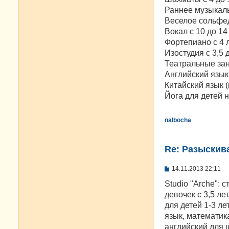
Раннее музыкаль
Веселое сольфед
Вокал с 10 до 14
Фортепиано с 4 ле
Изостудия с 3,5 
Театральные заня
Английский язык 
Китайский язык (
Йога для детей н
nalbocha
Re: Разыскива
С
14.11.2013 22:11
о
о
Studio "Arche": 
б
девочек с 3,5 ле
щ
е
для детей 1-3 ле
н
язык, математика
и
е
английский для 