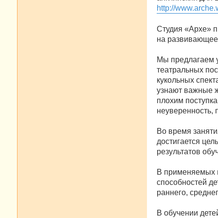
http://www.arche.w
Студия «Архе» п
на развивающее 
Мы предлагаем 
театральных пос
кукольных спект
узнают важные ж
плохим поступка
неуверенность, 
Во время заняти
достигается цел
результатов обу
В применяемых п
способностей де
раннего, средне
В обучении дете