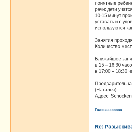
понятные ребенк
речи: дети учатс
10-15 минут про
уставать и с уд
используются как
Занятия проходят
Количество мест 
Ближайшее занят
в 15 – 16:30 часо
в 17:00 – 18:30 ча
Предварительная
(Наталья).
Адрес: Schockenri
Галинаааааааа
Re: Разыскива