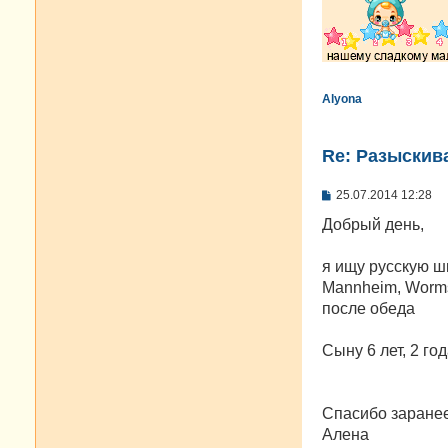
Alyona
Re: Разыскива
С
25.07.2014 12:28
о
о
Добрый день,
б
щ
е
я ищу русскую ш
н
Mannheim, Worms,
и
е
после обеда
Сыну 6 лет, 2 г
Спасибо заранее
Алена