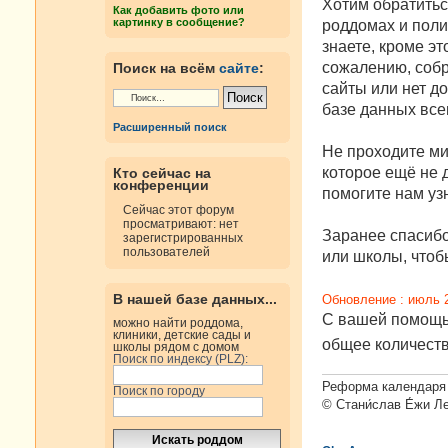
е
Хотим обратитьс
Как добавить фото или
н
картинку в сообщение?
роддомах и поли
и
е
знаете, кроме эт
сожалению, собр
Поиск на всём
сайте
:
сайты или нет д
базе данных все
Расширенный поиск
Не проходите ми
которое ещё не д
Кто сейчас на
конференции
помогите нам узн
Сейчас этот форум
просматривают: нет
Заранее спасибо
зарегистрированных
пользователей
или школы, чтобы
В нашей базе данных...
Обновление : июль 
С вашей помощью
можно найти роддома,
клиники, детские сады и
общее количест
школы рядом с домом
Поиск по индексу (PLZ):
Реформа календаря 
Поиск по городу
© Стани́слав Е́жи Л