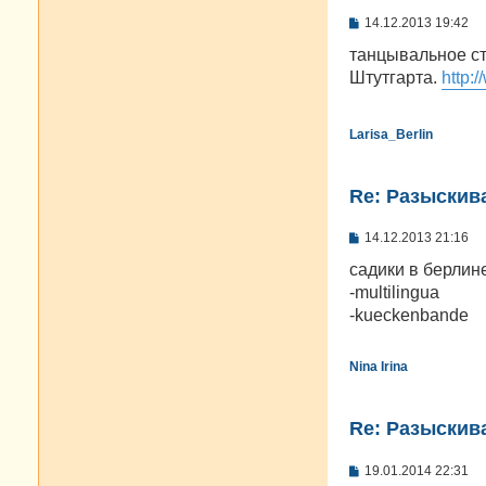
С
14.12.2013 19:42
о
о
танцывальное ст
б
Штутгарта.
http:
щ
е
н
и
Larisa_Berlin
е
Re: Разыскива
С
14.12.2013 21:16
о
о
садики в берлин
б
-multilingua
щ
е
-kueckenbande
н
и
е
Nina Irina
Re: Разыскива
С
19.01.2014 22:31
о