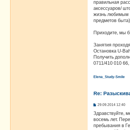
правильная расс
аксессуаров/ шт
жизнь любимым в
предметов быта)
Приходите, мы б
Занятия проходят 
Остановка U-Bahn
Получить дополн
0711/410 010 66,
Elena_Study-Smile
Re: Разыскива
С
29.09.2014 12:40
о
о
Здравствуйте, м
б
восемь лет. Пер
щ
е
пребывания в Ге
н