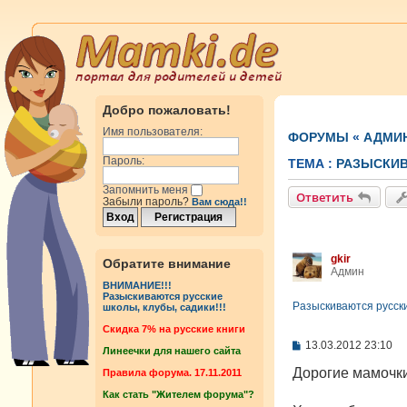
Добро пожаловать!
Имя пользователя:
ФОРУМЫ
«
АДМИ
Пароль:
ТЕМА :
РАЗЫСКИВ
Запомнить меня
Ответить
Забыли пароль?
Вам сюда!!
gkir
Обратите внимание
Админ
ВНИМАНИЕ!!!
Разыскиваются русские
Разыскиваются русски
школы, клубы, садики!!!
Cкидка 7% на русские книги
С
13.03.2012 23:10
Линеечки для нашего сайта
о
о
Дорогие мамочки
Правила форума. 17.11.2011
б
Как стать "Жителем форума"?
щ