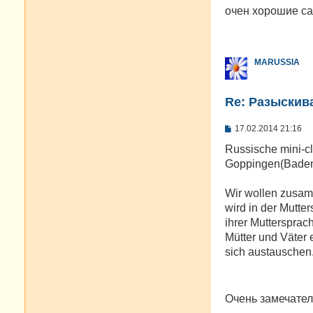
о
очен хорошие са
б
щ
е
н
и
MARUSSIA
е
Re: Разыскива
С
17.02.2014 21:16
о
о
Russische mini-c
б
Goppingen(Baden
щ
е
н
Wir wollen zusam
и
е
wird in der Mutte
ihrer Muttersprac
Mütter und Väter 
sich austauschen
Очень замечател