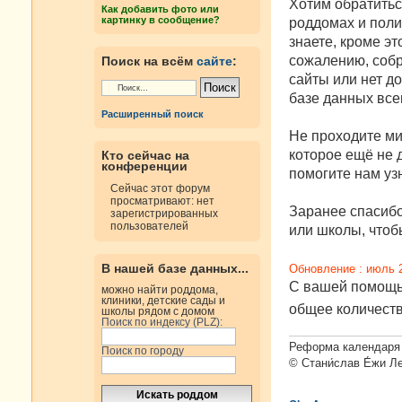
е
Хотим обратитьс
Как добавить фото или
н
картинку в сообщение?
роддомах и поли
и
е
знаете, кроме эт
сожалению, собр
Поиск на всём
сайте
:
сайты или нет д
базе данных все
Расширенный поиск
Не проходите ми
которое ещё не д
Кто сейчас на
конференции
помогите нам узн
Сейчас этот форум
просматривают: нет
Заранее спасибо
зарегистрированных
пользователей
или школы, чтобы
В нашей базе данных...
Обновление : июль 
С вашей помощью
можно найти роддома,
клиники, детские сады и
общее количест
школы рядом с домом
Поиск по индексу (PLZ):
Реформа календаря 
Поиск по городу
© Стани́слав Е́жи Л