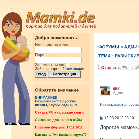
Добро пожаловать!
Имя пользователя:
ФОРУМЫ
«
АДМИ
Пароль:
ТЕМА :
РАЗЫСКИВ
Запомнить меня
Ответить
Забыли пароль?
Вам сюда!!
gkir
Обратите внимание
Админ
ВНИМАНИЕ!!!
Разыскиваются русские
Разыскиваются русски
школы, клубы, садики!!!
Cкидка 7% на русские книги
С
13.03.2012 23:10
Линеечки для нашего сайта
о
о
Дорогие мамочки
Правила форума. 17.11.2011
б
Как стать "Жителем форума"?
щ