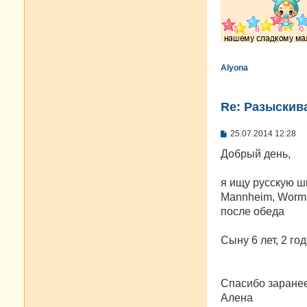
Alyona
Re: Разыскива
С
25.07.2014 12:28
о
о
Добрый день,
б
щ
е
я ищу русскую ш
н
Mannheim, Worms,
и
е
после обеда
Сыну 6 лет, 2 г
Спасибо заранее
Алена