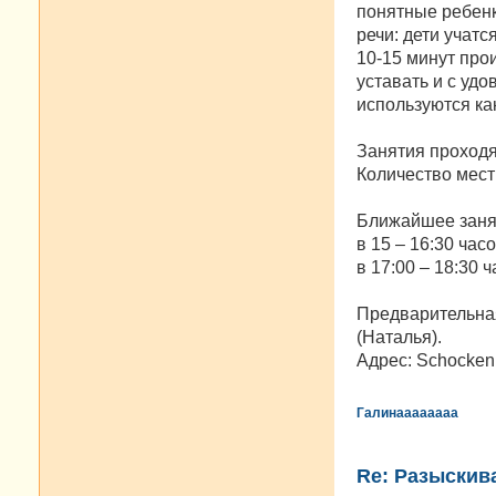
понятные ребенк
речи: дети учатс
10-15 минут про
уставать и с уд
используются как
Занятия проходят
Количество мест 
Ближайшее занят
в 15 – 16:30 часо
в 17:00 – 18:30 ча
Предварительная
(Наталья).
Адрес: Schockenri
Галинаааааааа
Re: Разыскива