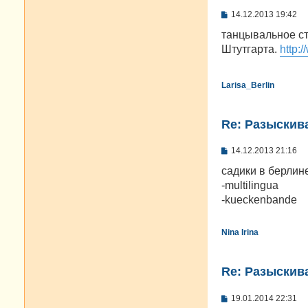
С
14.12.2013 19:42
о
о
танцывальное ст
б
Штутгарта.
http:
щ
е
н
и
Larisa_Berlin
е
Re: Разыскива
С
14.12.2013 21:16
о
о
садики в берлин
б
-multilingua
щ
е
-kueckenbande
н
и
е
Nina Irina
Re: Разыскива
С
19.01.2014 22:31
о