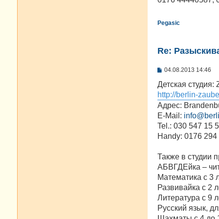
н
и
е
Pegasic
Re: Разыскива
С
04.08.2013 14:46
о
о
Детская студия: 
б
http://berlin-zaub
щ
е
Адрес: Brandenbu
н
E-Mail:
info@berl
и
е
Tel.: 030 547 15 
Handy: 0176 294
Также в студии 
АБВГДЕйка – чит
Математика с 3 
Развивайка с 2 л
Литература с 9 л
Русский язык, дл
Шахматы с 4 до 