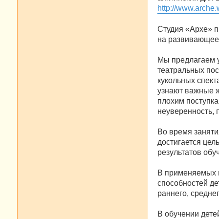
http://www.arche.w
Студия «Архе» п
на развивающее 
Мы предлагаем 
театральных пос
кукольных спект
узнают важные ж
плохим поступка
неуверенность, 
Во время заняти
достигается цел
результатов обу
В применяемых п
способностей де
раннего, средне
В обучении дете