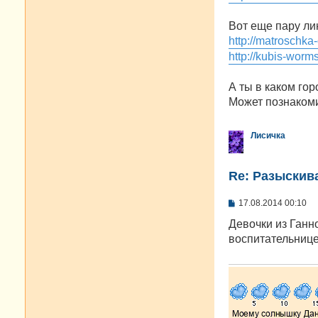
Вот еще пару ли
http://matroschka
http://kubis-worm
А ты в каком го
Может познакоми
Лисичка
Re: Разыскива
С
17.08.2014 00:10
о
о
Девочки из Ганно
б
воспитательнице
щ
е
н
и
е