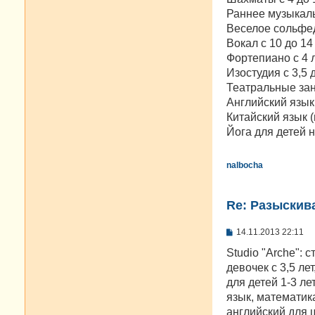
Раннее музыкаль
Веселое сольфед
Вокал с 10 до 14
Фортепиано с 4 ле
Изостудия с 3,5 
Театральные заня
Английский язык 
Китайский язык (
Йога для детей н
nalbocha
Re: Разыскива
С
14.11.2013 22:11
о
о
Studio "Arche": 
б
девочек с 3,5 ле
щ
е
для детей 1-3 ле
н
язык, математика
и
е
английский для 