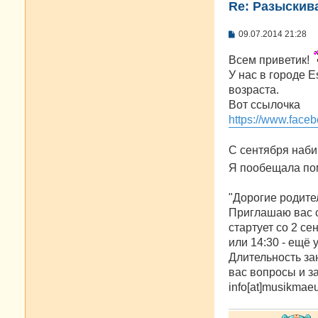
Re: Разыскива
С
09.07.2014 21:28
о
о
Всем приветик!
б
щ
У нас в городе 
е
возраста.
н
и
Вот ссылочка
е
https://www.fac
С сентября наби
Я пообещала по
"Дорогие родите
Приглашаю вас с 
стартует со 2 се
или 14:30 - ещё у
Длительность за
вас вопросы и за
info[at]musikmae