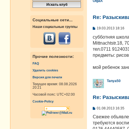
OlgaA
Re: Разыскива
Социальные сети...
Наши социальные группы
С
19.03.2013 18:16
о
о
субботняя школа
б
Mittnachtstr.18, 7
щ
е
тел.0711 912403
н
предметы: рисов
Прочие полезности:
и
е
FAQ
мой ребенок зан
Удалить cookies
Версия для печати
Tanya50
Текущее время: 08.08.2026
20:21
Часовой пояс:
UTC+02:00
Re: Разыскива
Cookie-Policy
С
01.08.2013 16:35
о
о
Свежее объявлен
б
требуются воспи
щ
е
0176 44440587, 