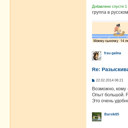
Добавлено спустя 1
группа в русском
frau galina
Re: Разыскива
С
22.02.2014 06:21
о
о
Возможно, кому -
б
Опыт большой. Р
щ
е
Это очень удобн
н
и
е
Barsik85