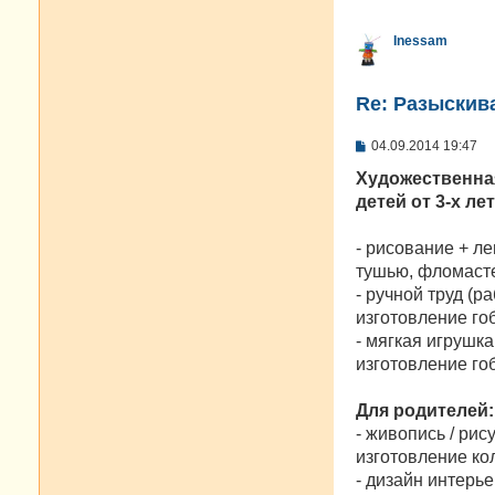
Inessam
Re: Разыскива
С
04.09.2014 19:47
о
о
Художественна
б
детей от 3-х ле
щ
е
н
- рисование + л
и
е
тушью, фломасте
- ручной труд (
изготовление го
- мягкая игрушк
изготовление гоб
Для родителей:
- живопись / рис
изготовление ко
- дизайн интерь