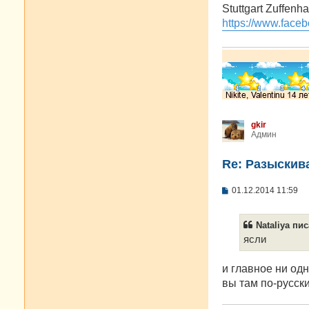
о
Stuttgart Zuffenh
б
https://www.faceb
щ
е
н
и
е
gkir
Админ
Re: Разыскива
С
01.12.2014 11:59
о
о
б
Nataliya пис
щ
е
ясли
н
и
е
и главное ни одн
вы там по-русск