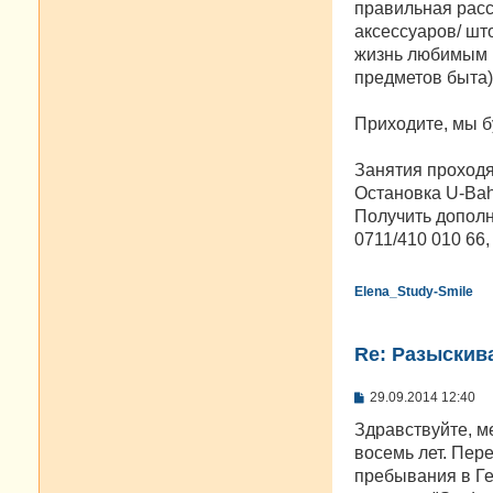
правильная расс
аксессуаров/ шт
жизнь любимым в
предметов быта)
Приходите, мы б
Занятия проходят 
Остановка U-Bahn
Получить дополн
0711/410 010 66,
Elena_Study-Smile
Re: Разыскива
С
29.09.2014 12:40
о
о
Здравствуйте, м
б
восемь лет. Пер
щ
е
пребывания в Ге
н