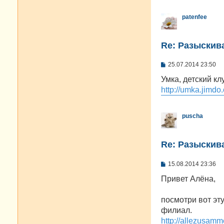
patenfee
Re: Разыскива
С
25.07.2014 23:50
о
о
Умка, детский к
б
http://umka.jimdo
щ
е
н
и
puscha
е
Re: Разыскива
С
15.08.2014 23:36
о
о
Привет Алёна,
б
щ
е
посмотри вот эту
н
филиал.
и
е
http://allezusamm