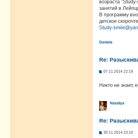
возраста "Study
и
е
занятий в Лейпци
В программу вхо
детское скорочт
Study-smile@yan
Daniela
Re: Разыскива
С
07.11.2014 22:19
о
о
б
Никто не знает, 
щ
е
н
и
Nataliya
е
Re: Разыскива
С
30.11.2014 23:10
о