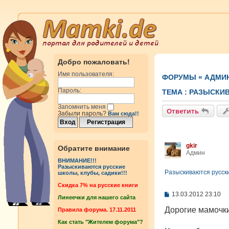
Добро пожаловать!
Имя пользователя:
ФОРУМЫ
«
АДМИ
Пароль:
ТЕМА :
РАЗЫСКИВ
Запомнить меня
Ответить
Забыли пароль?
Вам сюда!!
gkir
Обратите внимание
Админ
ВНИМАНИЕ!!!
Разыскиваются русские
Разыскиваются русски
школы, клубы, садики!!!
Cкидка 7% на русские книги
С
13.03.2012 23:10
Линеечки для нашего сайта
о
о
Дорогие мамочки
Правила форума. 17.11.2011
б
Как стать "Жителем форума"?
щ