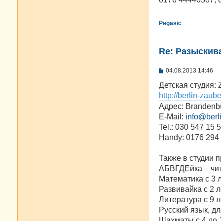
н
и
е
Pegasic
Re: Разыскива
С
04.08.2013 14:46
о
о
Детская студия: 
б
http://berlin-zaub
щ
е
Адрес: Brandenbu
н
E-Mail:
info@berl
и
е
Tel.: 030 547 15 
Handy: 0176 294
Также в студии 
АБВГДЕйка – чит
Математика с 3 
Развивайка с 2 л
Литература с 9 л
Русский язык, дл
Шахматы с 4 до 