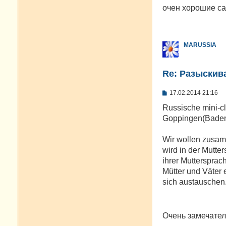
о
очен хорошие са
б
щ
е
н
и
MARUSSIA
е
Re: Разыскива
С
17.02.2014 21:16
о
о
Russische mini-c
б
Goppingen(Baden
щ
е
н
Wir wollen zusam
и
е
wird in der Mutte
ihrer Muttersprac
Mütter und Väter 
sich austauschen
Очень замечател