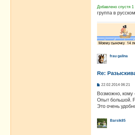
Добавлено спустя 1
группа в русском
frau galina
Re: Разыскива
С
22.02.2014 06:21
о
о
Возможно, кому -
б
Опыт большой. Р
щ
е
Это очень удобн
н
и
е
Barsik85