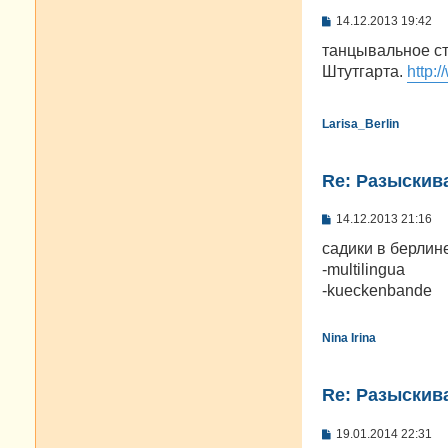
С
14.12.2013 19:42
о
о
танцывальное ст
б
Штутгарта.
http:
щ
е
н
и
Larisa_Berlin
е
Re: Разыскива
С
14.12.2013 21:16
о
о
садики в берлин
б
-multilingua
щ
е
-kueckenbande
н
и
е
Nina Irina
Re: Разыскива
С
19.01.2014 22:31
о