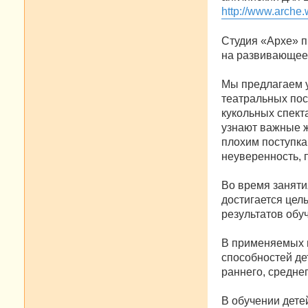
http://www.arche.w
Студия «Архе» п
на развивающее 
Мы предлагаем 
театральных пос
кукольных спект
узнают важные ж
плохим поступка
неуверенность, 
Во время заняти
достигается цел
результатов обу
В применяемых п
способностей де
раннего, средне
В обучении дете