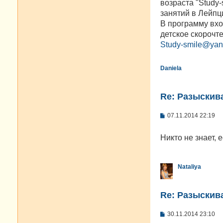
возраста "Study
и
е
занятий в Лейпци
В программу вхо
детское скорочт
Study-smile@yan
Daniela
Re: Разыскива
С
07.11.2014 22:19
о
о
б
Никто не знает, 
щ
е
н
и
Nataliya
е
Re: Разыскива
С
30.11.2014 23:10
о