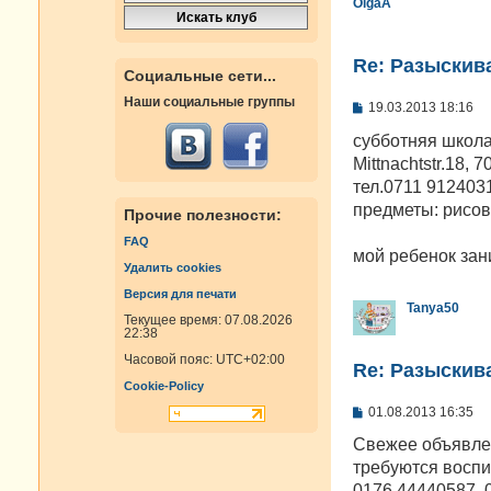
OlgaA
Re: Разыскива
Социальные сети...
Наши социальные группы
С
19.03.2013 18:16
о
о
субботняя школа
б
Mittnachtstr.18, 7
щ
е
тел.0711 912403
н
предметы: рисов
Прочие полезности:
и
е
FAQ
мой ребенок зан
Удалить cookies
Версия для печати
Tanya50
Текущее время: 07.08.2026
22:38
Часовой пояс:
UTC+02:00
Re: Разыскива
Cookie-Policy
С
01.08.2013 16:35
о
о
Свежее объявлен
б
требуются воспи
щ
е
0176 44440587, 