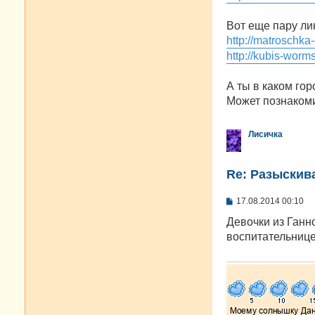
Вот еще пару ли
http://matroschka
http://kubis-worm
А ты в каком го
Может познакоми
Лисичка
Re: Разыскива
С
17.08.2014 00:10
о
о
Девочки из Ганно
б
воспитательнице
щ
е
н
и
е