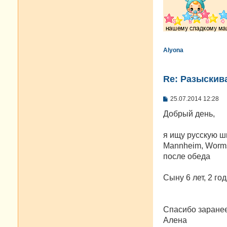
Alyona
Re: Разыскива
С
25.07.2014 12:28
о
о
Добрый день,
б
щ
е
я ищу русскую ш
н
Mannheim, Worms,
и
е
после обеда
Сыну 6 лет, 2 г
Спасибо заранее
Алена