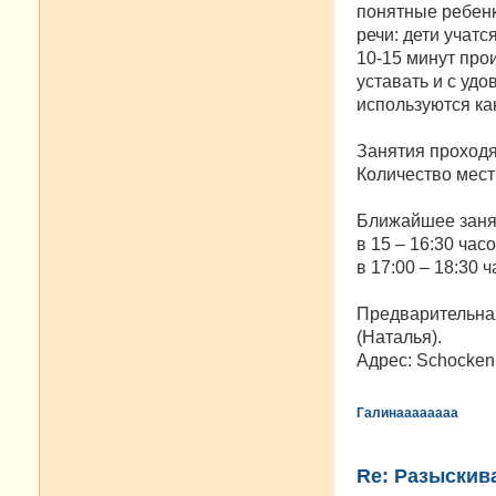
понятные ребенк
речи: дети учатс
10-15 минут про
уставать и с уд
используются как
Занятия проходят
Количество мест 
Ближайшее занят
в 15 – 16:30 часо
в 17:00 – 18:30 ча
Предварительная
(Наталья).
Адрес: Schockenri
Галинаааааааа
Re: Разыскива