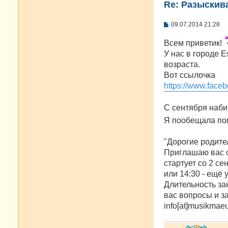
Re: Разыскива
С
09.07.2014 21:28
о
о
Всем приветик!
б
щ
У нас в городе 
е
возраста.
н
и
Вот ссылочка
е
https://www.fac
С сентября наби
Я пообещала по
"Дорогие родите
Приглашаю вас с 
стартует со 2 се
или 14:30 - ещё у
Длительность за
вас вопросы и за
info[at]musikmae