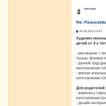
Inessam
Re: Разыскива
С
04.09.2014 19:47
о
о
Художественна
б
детей от 3-х ле
щ
е
н
- рисование + л
и
е
тушью, фломасте
- ручной труд (
изготовление го
- мягкая игрушк
изготовление гоб
Для родителей:
- живопись / рис
изготовление ко
- дизайн интерь