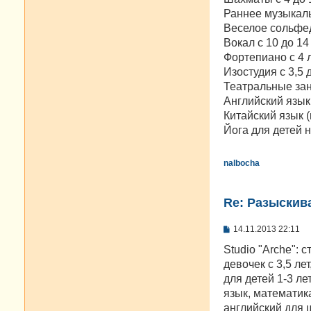
Раннее музыкаль
Веселое сольфед
Вокал с 10 до 14
Фортепиано с 4 ле
Изостудия с 3,5 
Театральные заня
Английский язык 
Китайский язык (
Йога для детей н
nalbocha
Re: Разыскива
С
14.11.2013 22:11
о
о
Studio "Arche": 
б
девочек с 3,5 ле
щ
е
для детей 1-3 ле
н
язык, математика
и
е
английский для 