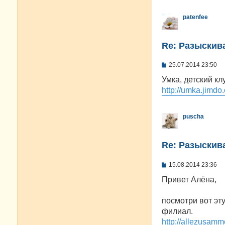
patenfee
Re: Разыскива
С
25.07.2014 23:50
о
о
Умка, детский к
б
http://umka.jimdo
щ
е
н
и
puscha
е
Re: Разыскива
С
15.08.2014 23:36
о
о
Привет Алёна,
б
щ
е
посмотри вот эту
н
филиал.
и
е
http://allezusamm