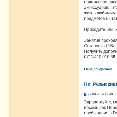
правильная расс
аксессуаров/ шт
жизнь любимым в
предметов быта)
Приходите, мы б
Занятия проходят 
Остановка U-Bahn
Получить дополн
0711/410 010 66,
Elena_Study-Smile
Re: Разыскива
С
29.09.2014 12:40
о
о
Здравствуйте, м
б
восемь лет. Пер
щ
е
пребывания в Ге
н