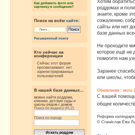
е
Хотим обратитьс
Как добавить фото или
н
картинку в сообщение?
роддомах и поли
и
е
знаете, кроме эт
сожалению, собр
Поиск на всём
сайте
:
сайты или нет д
базе данных все
Расширенный поиск
Не проходите ми
которое ещё не д
Кто сейчас на
конференции
помогите нам узн
Сейчас этот форум
просматривают: нет
Заранее спасибо
зарегистрированных
пользователей
или школы, чтобы
В нашей базе данных...
Обновление : июль 
С вашей помощью
можно найти роддома,
клиники, детские сады и
общее количест
школы рядом с домом
Поиск по индексу (PLZ):
Реформа календаря 
Поиск по городу
© Стани́слав Е́жи Л