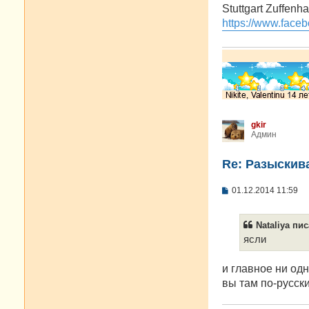
о
Stuttgart Zuffenh
б
https://www.faceb
щ
е
н
и
е
gkir
Админ
Re: Разыскива
С
01.12.2014 11:59
о
о
б
Nataliya пис
щ
е
ясли
н
и
е
и главное ни одн
вы там по-русск