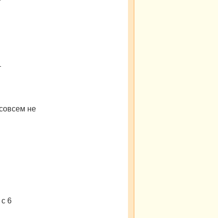
т
 совсем не
 с 6