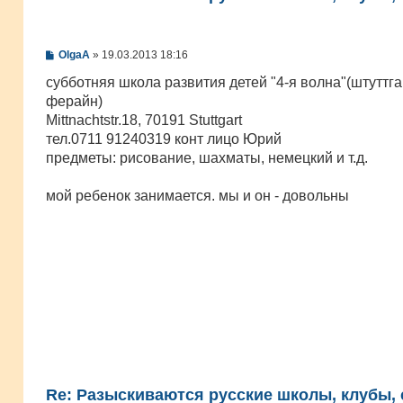
С
OlgaA
»
19.03.2013 18:16
о
о
субботняя школа развития детей "4-я волна"(штуттг
б
ферайн)
щ
е
Mittnachtstr.18, 70191 Stuttgart
н
тел.0711 91240319 конт лицо Юрий
и
е
предметы: рисование, шахматы, немецкий и т.д.
мой ребенок занимается. мы и он - довольны
Re: Разыскиваются русские школы, клубы, с