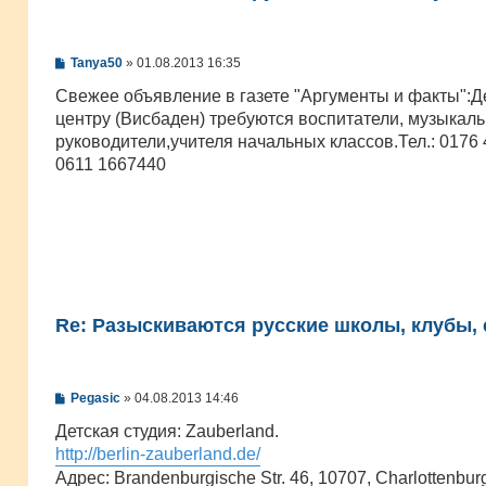
С
Tanya50
»
01.08.2013 16:35
о
о
Свежее объявление в газете "Аргументы и факты":Д
б
центру (Висбаден) требуются воспитатели, музыкал
щ
е
руководители,учителя начальных классов.Тел.: 0176
н
0611 1667440
и
е
Re: Разыскиваются русские школы, клубы, с
С
Pegasic
»
04.08.2013 14:46
о
о
Детская студия: Zauberland.
б
http://berlin-zauberland.de/
щ
е
Адрес: Brandenburgische Str. 46, 10707, Charlottenbur