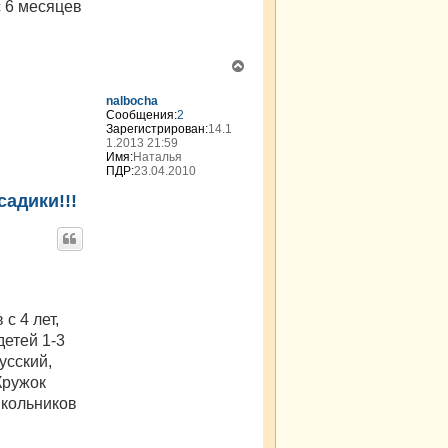
с 6 месяцев
В
е
р
nalbocha
н
Сообщения:
2
Зарегистрирован:
14.1
у
1.2013 21:59
т
Имя:
Наталья
ь
ПДР:
23.04.2010
с
я
адики!!!
к
н
а
ч
а
л
у
с 4 лет,
детей 1-3
русский,
Кружок
школьников