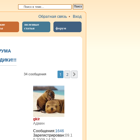
Обратная связь
•
Вход
кие
полезные
бы
статьи
форум
РУМА
ИКИ!!!
иренный поиск
1
2
След.
34 сообщения
gkir
Админ
Сообщения:
1646
Зарегистрирован:
09.1
0.2009 14:30