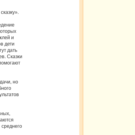
сказку».
едение
которых
клей и
в дети
ут дать
ев. Сказки
 помогают
дачи, но
бного
ультатов
ьных,
ваются
, среднего