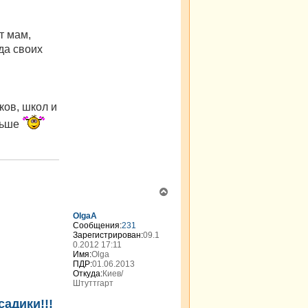
л
я
g
т мам,
k
i
да своих
r
ков, школ и
льше
В
е
р
OlgaA
н
Сообщения:
231
Зарегистрирован:
09.1
у
0.2012 17:11
т
Имя:
Olga
ь
ПДР:
01.06.2013
с
Откуда:
Киев/
я
Штуттгарт
к
адики!!!
н