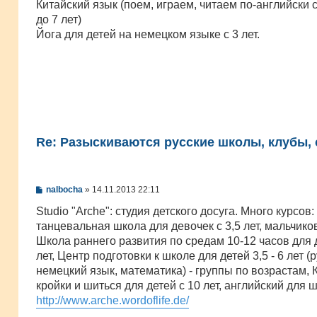
Китайский язык (поем, играем, читаем по-английски 
до 7 лет)
Йога для детей на немецком языке c 3 лет.
Re: Разыскиваются русские школы, клубы, с
С
nalbocha
»
14.11.2013 22:11
о
о
Studio "Arche": студия детского досуга. Много курсов:
б
танцевальная школа для девочек с 3,5 лет, мальчиков 
щ
е
Школа раннего развития по средам 10-12 часов для 
н
лет, Центр подготовки к школе для детей 3,5 - 6 лет (
и
е
немецкий язык, математика) - группы по возрастам, 
кройки и шиться для детей с 10 лет, английский для 
http://www.arche.wordoflife.de/