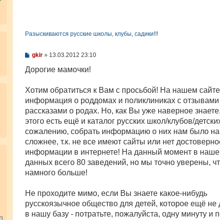
Разыскиваются русские школы, клубы, садики!!!
С
gkir
»
13.03.2012 23:10
о
о
Дорогие мамочки!
б
щ
е
Хотим обратиться к Вам с просьбой! На нашем сайт
н
информация о роддомах и поликлиниках с отзывами
и
е
рассказами о родах. Но, как Вы уже наверное знаете
этого есть ещё и каталог русских школ/клубов/детски
сожалению, собрать информацию о них нам было н
сложнее, т.к. не все имеют сайты или нет достоверно
информации в интернете! На данный момент в наше
.
данных всего 80 заведений, но мы точно уверены, чт
намного больше!
Не проходите мимо, если Вы знаете какое-нибудь
русскоязычное общество для детей, которое ещё не
в нашу базу - потратьте, пожалуйста, одну минуту и 