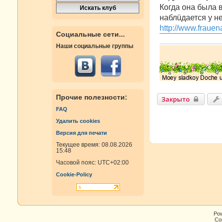
е
Когда она была 
н
наблüдается у не
и
е
http://www.frauen
Социальные сети...
Наши социальные группы
Прочие полезности:
Закрыто
FAQ
Удалить cookies
Версия для печати
Текущее время: 08.08.2026
15:48
Часовой пояс:
UTC+02:00
Cookie-Policy
Po
Cop