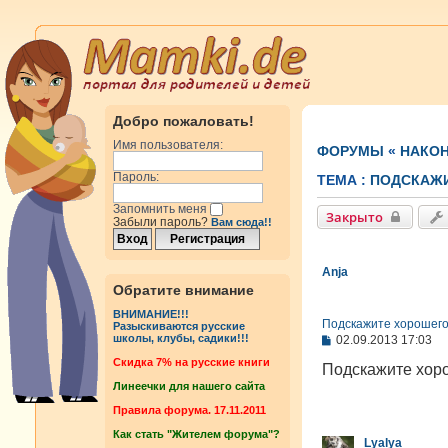
Добро пожаловать!
Имя пользователя:
ФОРУМЫ
«
НАКОН
Пароль:
ТЕМА :
ПОДСКАЖИ
Запомнить меня
Закрыто
Забыли пароль?
Вам сюда!!
Anja
Обратите внимание
ВНИМАНИЕ!!!
Подскажите хорошего
Разыскиваются русские
С
школы, клубы, садики!!!
02.09.2013 17:03
о
Cкидка 7% на русские книги
о
Подскажите хоро
б
Линеечки для нашего сайта
щ
е
Правила форума. 17.11.2011
н
Как стать "Жителем форума"?
и
Lyalya