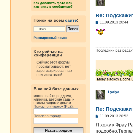
е
Как добавить фото или
картинку в сообщение?
Re: Подскажи
Поиск на всём
сайте
:
С
11.09.2013 20:44
о
о
б
Расширенный поиск
щ
е
н
Последний раз редак
Кто сейчас на
и
конференции
е
Сейчас этот форум
просматривают: нет
зарегистрированных
пользователей
В нашей базе данных...
Lyalya
можно найти роддома,
клиники, детские сады и
школы рядом с домом
Поиск по индексу (PLZ):
Re: Подскажи
С
11.09.2013 20:52
Поиск по городу
о
о
Я хожу к Фрау Р
б
подробно.Терпе
щ