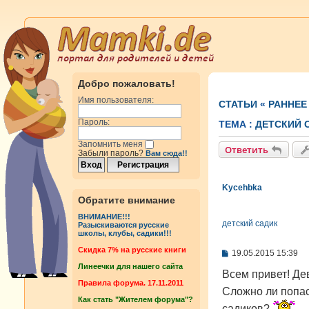
Добро пожаловать!
Имя пользователя:
СТАТЬИ
«
РАННЕЕ
Пароль:
ТЕМА :
ДЕТСКИЙ 
Запомнить меня
Ответить
Забыли пароль?
Вам сюда!!
Kycehbka
Обратите внимание
ВНИМАНИЕ!!!
детский садик
Разыскиваются русские
школы, клубы, садики!!!
Cкидка 7% на русские книги
С
19.05.2015 15:39
о
Линеечки для нашего сайта
о
Всем привет! Дев
б
Правила форума. 17.11.2011
Сложно ли попас
щ
Как стать "Жителем форума"?
е
садиков?