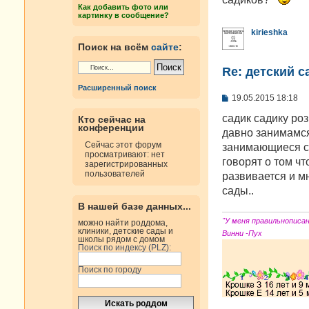
н
Как добавить фото или
и
картинку в сообщение?
е
kirieshka
Поиск на всём
сайте
:
Re: детский с
Расширенный поиск
С
19.05.2015 18:18
о
о
садик садику ро
Кто сейчас на
б
конференции
давно занимамся
щ
Сейчас этот форум
е
занимающиеся с 
просматривают: нет
н
говорят о том ч
зарегистрированных
и
пользователей
е
развивается и м
сады..
В нашей базе данных...
"У меня правильнописа
можно найти роддома,
клиники, детские сады и
Винни -Пух
школы рядом с домом
Поиск по индексу (PLZ):
Поиск по городу