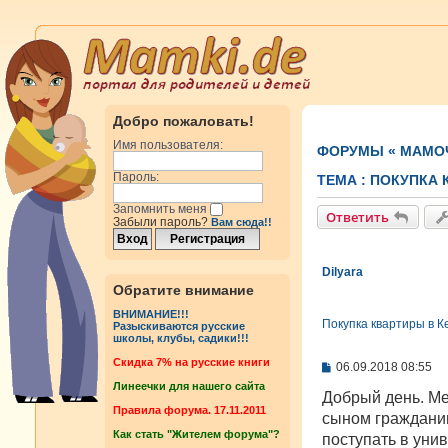
Добро пожаловать!
Имя пользователя:
ФОРУМЫ
«
МАМОЧ
Пароль:
ТЕМА :
ПОКУПКА 
Запомнить меня
Ответить
Забыли пароль?
Вам сюда!!
Dilyara
Обратите внимание
ВНИМАНИЕ!!!
Покупка квартиры в К
Разыскиваются русские
школы, клубы, садики!!!
Cкидка 7% на русские книги
С
06.09.2018 08:55
о
Линеечки для нашего сайта
о
Добрый день. Ме
б
Правила форума. 17.11.2011
сыном гражданин
щ
Как стать "Жителем форума"?
е
поступать в уни