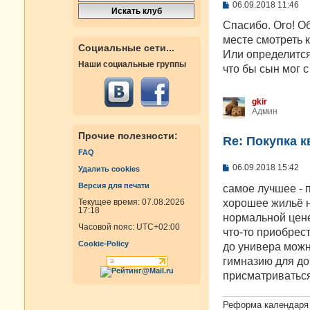
С
06.09.2018 11:46
о
о
Спасибо. Ого! Об
б
месте смотреть 
щ
Социальные сети...
е
Или определится 
н
Наши социальные группы
что бы сын мог с
и
е
gkir
Админ
Прочие полезности:
Re: Покупка 
FAQ
С
06.09.2018 15:42
Удалить cookies
о
Версия для печати
о
самое лучшее - 
б
хорошее жильё н
Текущее время: 07.08.2026
щ
17:18
е
нормальной цене
н
Часовой пояс:
UTC+02:00
что-то приобрест
и
Cookie-Policy
е
до универа можн
гимназию для до
присматриваться
Реформа календаря 