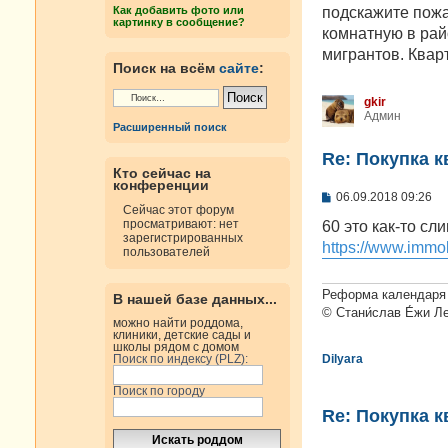
н
подскажите пожал
Как добавить фото или
и
картинку в сообщение?
е
комнатную в рай
мигрантов. Квар
Поиск на всём
сайте
:
gkir
Админ
Расширенный поиск
Re: Покупка 
Кто сейчас на
конференции
С
06.09.2018 09:26
о
Сейчас этот форум
о
просматривают: нет
60 это как-то сл
б
зарегистрированных
https://www.immobi
щ
пользователей
е
н
и
Реформа календаря 
В нашей базе данных...
е
© Стани́слав Е́жи Л
можно найти роддома,
клиники, детские сады и
школы рядом с домом
Поиск по индексу (PLZ):
Dilyara
Поиск по городу
Re: Покупка 