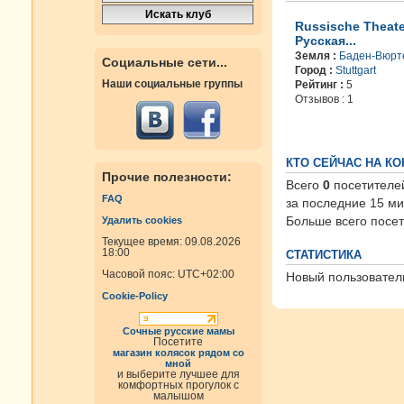
Russische Theate
Русская...
Земля :
Баден-Вюрт
Социальные сети...
Город :
Stuttgart
Наши социальные группы
Рейтинг :
5
Отзывов : 1
КТО СЕЙЧАС НА К
Прочие полезности:
Всего
0
посетителей
FAQ
за последние 15 ми
Больше всего посет
Удалить cookies
Текущее время: 09.08.2026
18:00
СТАТИСТИКА
Часовой пояс:
UTC+02:00
Новый пользовател
Cookie-Policy
Сочные русские мамы
Посетите
магазин колясок рядом со
мной
и выберите лучшее для
комфортных прогулок с
малышом