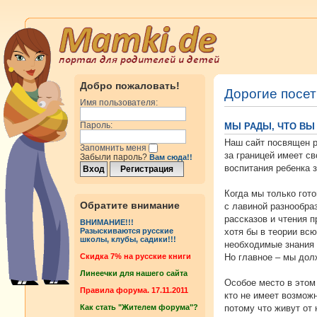
Добро пожаловать!
Дорогие посет
Имя пользователя:
Пароль:
МЫ РАДЫ, ЧТО ВЫ 
Наш сайт посвящен р
Запомнить меня
за границей имеет с
Забыли пароль?
Вам сюда!!
воспитания ребенка 
Когда мы только гот
Обратите внимание
с лавиной разнообра
рассказов и чтения 
ВНИМАНИЕ!!!
хотя бы в теории вс
Разыскиваются русские
школы, клубы, садики!!!
необходимые знания 
Но главное – мы дол
Cкидка 7% на русские книги
Линеечки для нашего сайта
Особое место в этом
Правила форума. 17.11.2011
кто не имеет возмож
потому что живут от
Как стать "Жителем форума"?