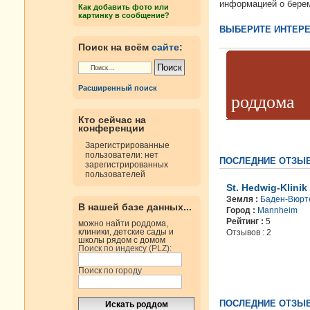
информацией о берем
Как добавить фото или
картинку в сообщение?
ВЫБЕРИТЕ ИНТЕРЕ
Поиск на всём
сайте
:
Расширенный поиск
роддома
Кто сейчас на
конференции
Зарегистрированные
пользователи: нет
ПОСЛЕДНИЕ ОТЗЫ
зарегистрированных
пользователей
St. Hedwig-Klinik
Земля :
Баден-Вюрт
В нашей базе данных...
Город :
Mannheim
Рейтинг :
5
можно найти роддома,
клиники, детские сады и
Отзывов : 2
школы рядом с домом
Поиск по индексу (PLZ):
Поиск по городу
ПОСЛЕДНИЕ ОТЗЫВ