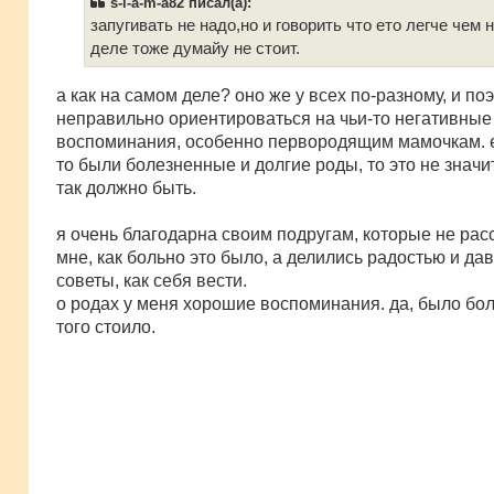
s-i-a-m-a82 писал(а):
щ
е
запугивать не надо,но и говорить что ето легче чем 
н
деле тоже думайу не стоит.
и
е
а как на самом деле? оно же у всех по-разному, и по
неправильно ориентироваться на чьи-то негативные
воспоминания, особенно первородящим мамочкам. е
то были болезненные и долгие роды, то это не значит
так должно быть.
я очень благодарна своим подругам, которые не ра
мне, как больно это было, а делились радостью и да
советы, как себя вести.
о родах у меня хорошие воспоминания. да, было бол
того стоило.