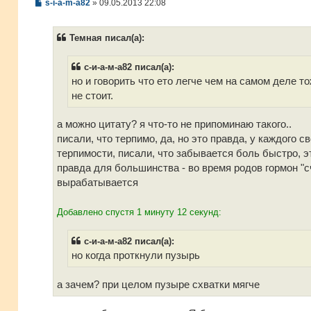
С
s-i-a-m-a82
»
09.05.2013 22:08
о
о
б
Темная писал(а):
щ
е
н
с-и-а-м-а82 писал(а):
и
е
но и говорить что ето легче чем на самом деле т
не стоит.
а можно цитату? я что-то не припоминаю такого..
писали, что терпимо, да, но это правда, у каждого св
терпимости, писали, что забывается боль быстро, э
правда для большинства - во время родов гормон "с
вырабатывается
Добавлено спустя 1 минуту 12 секунд:
с-и-а-м-а82 писал(а):
но когда проткнули пузырь
а зачем? при целом пузыре схватки мягче