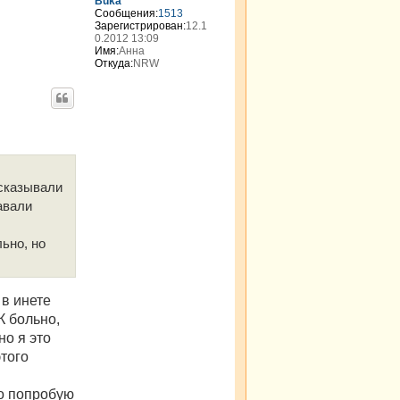
Buka
к
Сообщения:
1513
н
Зарегистрирован:
12.1
а
0.2012 13:09
Имя:
Анна
ч
Откуда:
NRW
а
л
у
ссказывали
авали
ьно, но
 в инете
К больно,
но я это
этого
то попробую