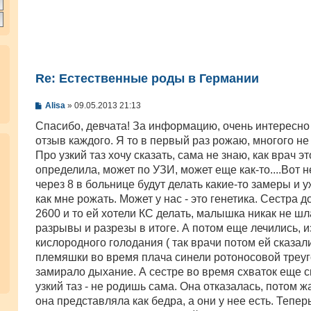
Re: Естественные роды в Германии
С
Alisa
»
09.05.2013 21:13
о
о
Спасибо, девчата! За информацию, очень интересно
б
отзыв каждого. Я то в первый раз рожаю, многого не
щ
е
Про узкий таз хочу сказать, сама не знаю, как врач эт
н
определила, может по УЗИ, может еще как-то....Вот 
и
е
через 8 в больнице будут делать какие-то замеры и у
как мне рожать. Может у нас - это генетика. Сестра 
2600 и то ей хотели КС делать, малышка никак не шл
разрывы и разрезы в итоге. А потом еще лечились, и
кислородного голодания ( так врачи потом ей сказали
племяшки во время плача синели ротоносовой треуг
замирало дыхание. А сестре во время схваток еще с
узкий таз - не родишь сама. Она отказалась, потом жа
она представляла как бедра, а они у нее есть. Теперь 