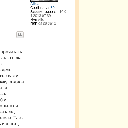
я
Alisa
к
Сообщения:
30
н
Зарегистрирован:
16.0
4.2013 07:39
а
Имя:
Alisa
ч
ПДР:
05.08.2013
а
л
у
 прочитать
 знаю пока.
о
недель
же скажут,
дочку родила
а, и
з-за
) у
ольник и
казали,
лела. Таз -
и я вот ,