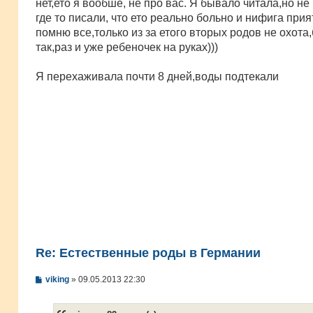
нет,ето я вообше, не про вас. Я бывало читала,но не
где то писали, что ето реально больно и нифига прия
помню все,только из за етого вторых родов не охота
так,раз и уже ребеночек на руках)))
Я перехаживала почти 8 дней,воды подтекали
Re: Естественные роды в Германии
С
viking
»
09.05.2013 22:30
о
о
б