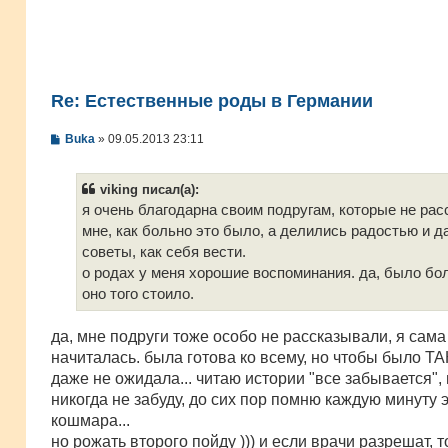
Re: Естественные роды в Германии
С
Buka
»
09.05.2013 23:11
о
о
б
viking писал(а):
щ
е
я очень благодарна своим подругам, которые не ра
н
мне, как больно это было, а делились радостью и д
и
е
советы, как себя вести.
о родах у меня хорошие воспоминания. да, было бол
оно того стоило.
да, мне подруги тоже особо не рассказывали, я сама
начиталась. была готова ко всему, но чтобы было ТА
даже не ожидала... читаю истории "все забывается", 
никогда не забуду, до сих пор помню каждую минуту 
кошмара...
но рожать второго пойду ))) и если врачи разрешат, 