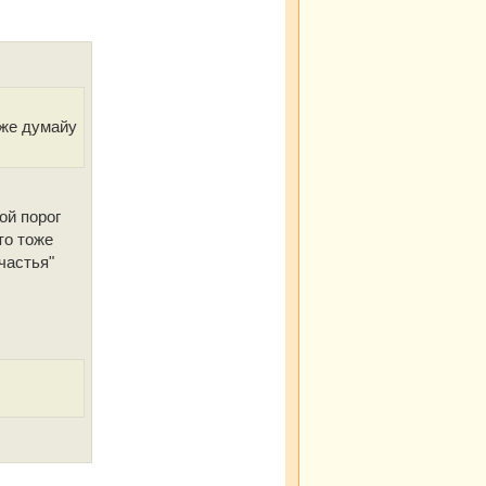
оже думайу
ой порог
то тоже
частья"