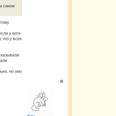
на самом
этому
сли у кого-
, что у всех
ссказывали
вали
ьно, но оно
В
е
р
н
у
т
ь
с
я