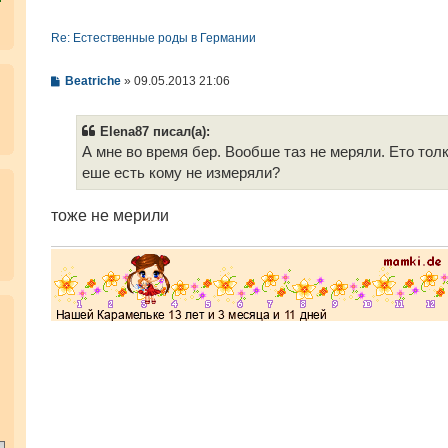
Re: Естественные роды в Германии
С
Beatriche
»
09.05.2013 21:06
о
о
б
Elena87 писал(а):
щ
е
А мне во время бер. Вообше таз не меряли. Ето тол
н
еше есть кому не измеряли?
и
е
тоже не мерили
.