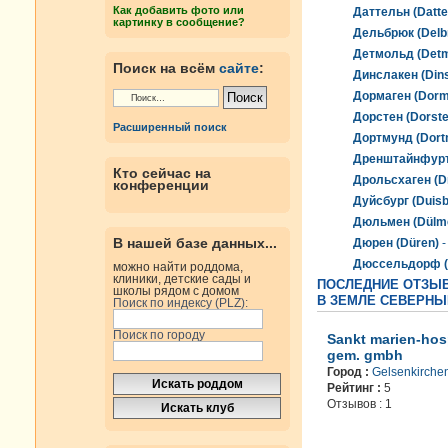
Как добавить фото или
Даттельн (Datte
картинку в сообщение?
Дельбрюк (Delb
Детмольд (Detm
Поиск на всём
сайте
:
Динслакен (Dins
Дормаген (Dor
Дорстен (Dorste
Расширенный поиск
Дортмунд (Dort
Дренштайнфурт 
Кто сейчас на
Дрольсхаген (D
конференции
Дуйсбург (Duisb
Дюльмен (Dülm
В нашей базе данных...
Дюрен (Düren)
-
Дюссельдорф (D
можно найти роддома,
клиники, детские сады и
ПОСЛЕДНИЕ ОТЗЫ
школы рядом с домом
В ЗЕМЛЕ СЕВЕРНЫ
Поиск по индексу (PLZ):
Поиск по городу
Sankt marien-hosp
gem. gmbh
Город :
Gelsenkirche
Рейтинг :
5
Отзывов : 1