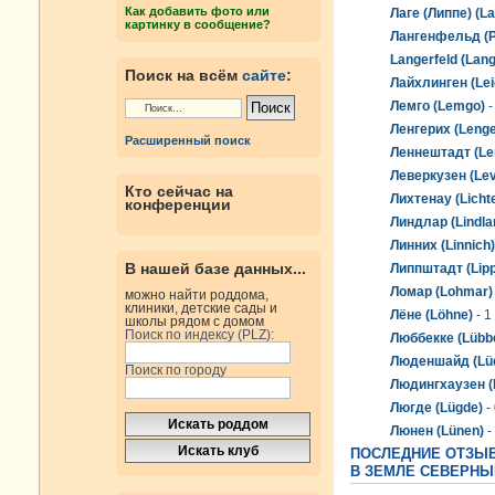
Как добавить фото или
Лаге (Липпе) (La
картинку в сообщение?
Лангенфельд (Ре
Langerfeld (Lang
Поиск на всём
сайте
:
Лайхлинген (Lei
Лемго (Lemgo)
-
Ленгерих (Lenge
Расширенный поиск
Леннештадт (Le
Леверкузен (Le
Кто сейчас на
Лихтенау (Licht
конференции
Линдлар (Lindla
Линних (Linnich)
В нашей базе данных...
Липпштадт (Lipp
Ломар (Lohmar)
можно найти роддома,
клиники, детские сады и
Лёне (Löhne)
- 1
школы рядом с домом
Поиск по индексу (PLZ):
Люббекке (Lübb
Люденшайд (Lüd
Поиск по городу
Людингхаузен (
Люгде (Lügde)
-
Люнен (Lünen)
-
ПОСЛЕДНИЕ ОТЗЫ
В ЗЕМЛЕ СЕВЕРНЫ